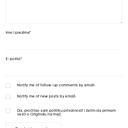
Ime i prezime
*
E-pošta
*
Notify me of follow-up comments by email.
Notify me of new posts by email.
Da, pročitao sam
politiku privatnosti
i želim da primam
vesti o Originalu na mejl.