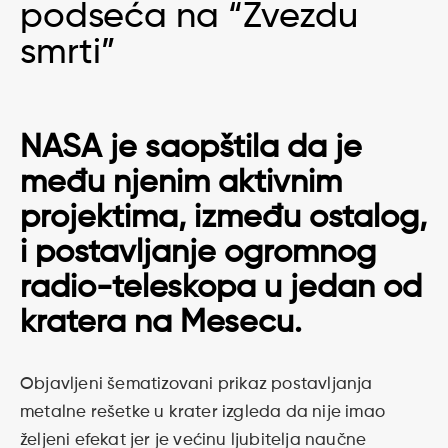
podseća na “Zvezdu
smrti”
NASA je saopštila da je
među njenim aktivnim
projektima, između ostalog,
i postavljanje ogromnog
radio-teleskopa u jedan od
kratera na Mesecu.
Objavljeni šematizovani prikaz postavljanja
metalne rešetke u krater izgleda da nije imao
željeni efekat jer je većinu ljubitelja naučne