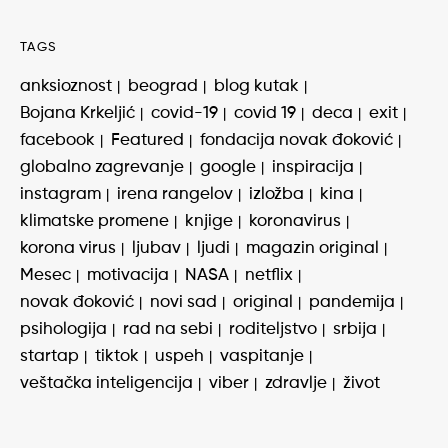
TAGS
anksioznost
beograd
blog kutak
Bojana Krkeljić
covid-19
covid 19
deca
exit
facebook
Featured
fondacija novak đoković
globalno zagrevanje
google
inspiracija
instagram
irena rangelov
izložba
kina
klimatske promene
knjige
koronavirus
korona virus
ljubav
ljudi
magazin original
Mesec
motivacija
NASA
netflix
novak đoković
novi sad
original
pandemija
psihologija
rad na sebi
roditeljstvo
srbija
startap
tiktok
uspeh
vaspitanje
veštačka inteligencija
viber
zdravlje
život