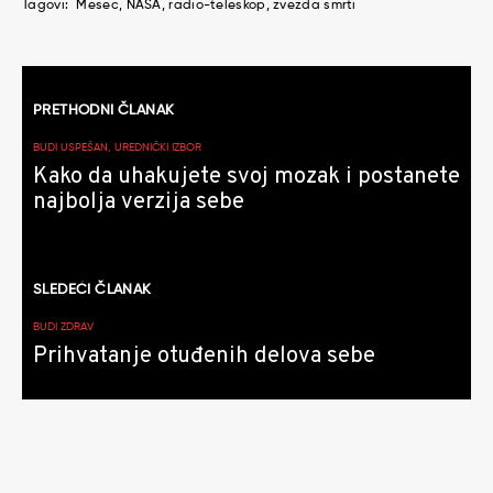
Tagovi:
Mesec
NASA
radio-teleskop
zvezda smrti
Kretanje
PRETHODNI ČLANAK
članaka
BUDI USPEŠAN, UREDNIČKI IZBOR
Kako da uhakujete svoj mozak i postanete
najbolja verzija sebe
SLEDEĆI ČLANAK
BUDI ZDRAV
Prihvatanje otuđenih delova sebe