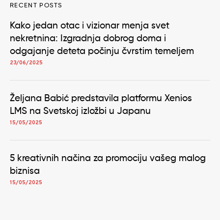
RECENT POSTS
Kako jedan otac i vizionar menja svet
nekretnina: Izgradnja dobrog doma i
odgajanje deteta počinju čvrstim temeljem
23/06/2025
Željana Babić predstavila platformu Xenios
LMS na Svetskoj izložbi u Japanu
15/05/2025
5 kreativnih načina za promociju vašeg malog
biznisa
15/05/2025