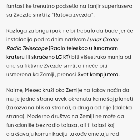
fantastike trenutno podsetio na tanjir superlasera
sa Zvezde smrti iz “Ratova zvezda”.
Razloga za brigu ipak ne bi trebalo da bude jer će
instalacija pod radnim nazivom
Lunar Crater
Radio Telescope
(Radio teleskop u lunarnom
krateru ili skraćeno LCRT)
biti višestruko manja od
one sa fiktivne Zvezde smrti, a i neće biti
usmerena ka Zemlji, prenosi
Svet kompjutera
.
Naime, Mesec kruži oko Zemlje na takav način da
mu je jedna strana uvek okrenuta ka našoj planeti
(takozvana bliska strana), a druga od nije (daleka
strana). Moderno društvo na Zemlji ne može da
funkcioniše bez radio talasa, ali ti talasi koji
olakšavaju komunikaciju takođe ometaju rad