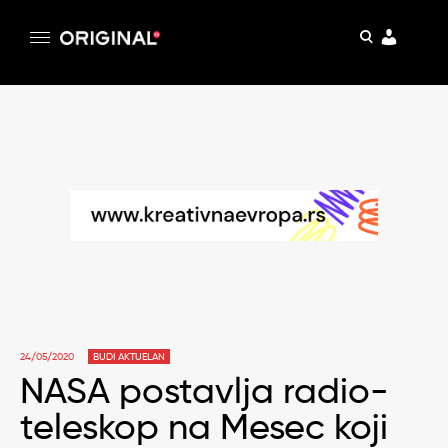
pretraga
Original
Original magazin
Skip
to
content
24/05/2020
BUDI AKTUELAN
NASA postavlja radio-
teleskop na Mesec koji