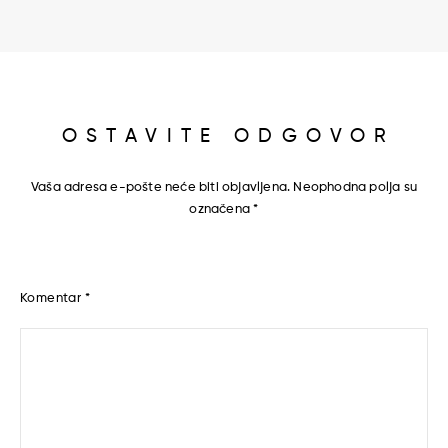
OSTAVITE ODGOVOR
Vaša adresa e-pošte neće biti objavljena.
Neophodna polja su
označena
*
Komentar
*