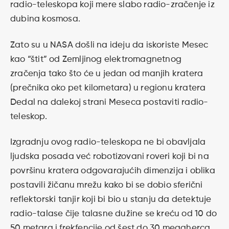
radio-teleskopa koji mere slabo radio-zračenje iz
dubina kosmosa.
Zato su u NASA došli na ideju da iskoriste Mesec
kao “štit” od Zemljinog elektromagnetnog
zračenja tako što će u jedan od manjih kratera
(prečnika oko pet kilometara) u regionu kratera
Dedal na dalekoj strani Meseca postaviti radio-
teleskop.
Izgradnju ovog radio-teleskopa ne bi obavljala
ljudska posada već robotizovani roveri koji bi na
površinu kratera odgovarajućih dimenzija i oblika
postavili žičanu mrežu kako bi se dobio sferični
reflektorski tanjir koji bi bio u stanju da detektuje
radio-talase čije talasne dužine se kreću od 10 do
50 metara i frekfencije od šest do 30 megaherca.