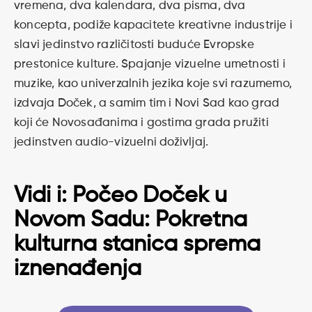
vremena, dva kalendara, dva pisma, dva
koncepta, podiže kapacitete kreativne industrije i
slavi jedinstvo različitosti buduće Evropske
prestonice kulture. Spajanje vizuelne umetnosti i
muzike, kao univerzalnih jezika koje svi razumemo,
izdvaja Doček, a samim tim i Novi Sad kao grad
koji će Novosađanima i gostima grada pružiti
jedinstven audio-vizuelni doživljaj.
Vidi i:
Počeo Doček u
Novom Sadu: Pokretna
kulturna stanica sprema
iznenađenja