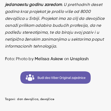
jedanaestu godinu zaredom
. U prethodnih deset
godina kroz projekat je prošlo više od 8000
devojčica u Srbiji. Projekat ima za cilj da devojčice
osnaži prilikom odabira budućih profesija, da ne
podležu stereotipima, te da biraju svoj poziv i u
netipično ženskim zanimanjima u sektorima poput
informacionih tehnologija.
Foto: Photo by
Melissa Askew
on
Unsplash
Tagovi:
dan devojčica
devojčice