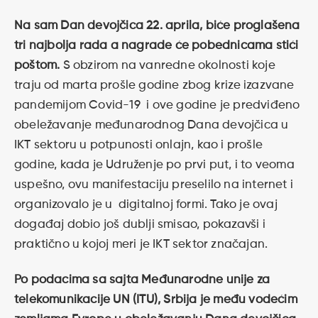
Na sam Dan devojčica
22. aprila, biće proglašena
tri najbolja rada a nagrade će pobednicama stići
poštom.
S obzirom na vanredne okolnosti koje
traju od marta prošle godine zbog krize izazvane
pandemijom Covid-19 i ove godine je predviđeno
obeležavanje međunarodnog Dana devojčica u
IKT sektoru u potpunosti onlajn, kao i prošle
godine, kada je Udruženje po prvi put, i to veoma
uspešno, ovu manifestaciju preselilo na internet i
organizovalo je u digitalnoj formi. Tako je ovaj
događaj dobio još dublji smisao, pokazavši i
praktično u kojoj meri je IKT sektor značajan.
Po podacima sa sajta Međunarodne unije za
telekomunikacije UN (ITU), Srbija je među vodećim