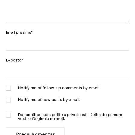
Ime i prezime
*
E-pošta
*
Notify me of follow-up comments by email.
Notify me of new posts by email.
Da, pročitao sam
politiku privatnosti
i želim da primam
vesti o Originalu na mejl.