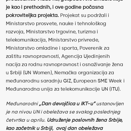
je kao i prethodnih, i ove godine počasna
pokroviteljka projekta.
Projekat su podržali i
Ministarstvo prosvete, nauke i tehnološkog
razvoja, Ministarstvo trgovine, turizma i
telekomunikacija, Ministarstvo privrede,
Ministarstvo omladine i sporta, Poverenik za
zaštitu ravnopravnosti, Agencija Ujedinjenih
nacija za rodnu ravnopravnost i osnaživanje žena
u Srbiji (UN Women), Nemačka organizacija za
međunarodnu saradnju GIZ, European SME Week i
Međunarodna unija za telekomunikacije UN (ITU).
Međunarodni
„Dan devojčica u IKT-u”
ustanovljen
je na nivou UN i obeležava se svakog poslednjeg
četvrtka u aprilu.
Udruženje poslovnih žena Srbije,
kao začetnik u Srbiji, ovaj dan obeležava