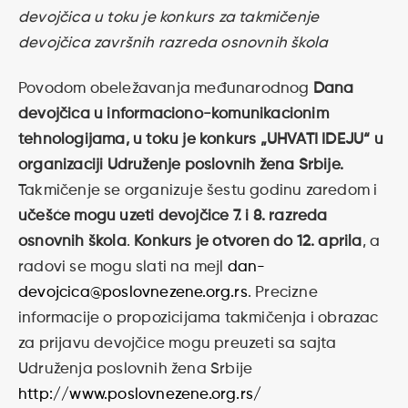
devojčica u toku je konkurs za takmičenje
devojčica završnih razreda osnovnih škola
Povodom obeležavanja međunarodnog
Dana
devojčica u informaciono-komunikacionim
tehnologijama, u toku je konkurs „UHVATI IDEJU“ u
organizaciji Udruženje poslovnih žena Srbije.
Takmičenje se organizuje šestu godinu zaredom i
učešće mogu uzeti
devojčice 7. i 8. razreda
osnovnih škola
.
Konkurs je otvoren do 12. aprila
, a
radovi se mogu slati na mejl
dan-
devojcica@poslovnezene.org.rs
. Precizne
informacije o propozicijama takmičenja i obrazac
za prijavu devojčice mogu preuzeti sa sajta
Udruženja poslovnih žena Srbije
http://www.poslovnezene.org.rs/