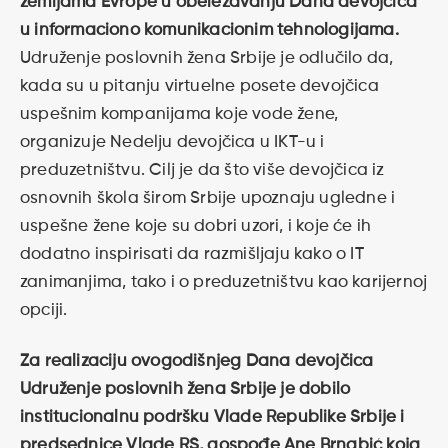
zemljama Evrope u obeležavanju Dana devojčica
u informaciono komunikacionim tehnologijama.
Udruženje poslovnih žena Srbije je odlučilo da,
kada su u pitanju virtuelne posete devojčica
uspešnim kompanijama koje vode žene,
organizuje Nedelju devojčica u IKT-u i
preduzetništvu. Cilj je da što više devojčica iz
osnovnih škola širom Srbije upoznaju ugledne i
uspešne žene koje su dobri uzori, i koje će ih
dodatno inspirisati da razmišljaju kako o IT
zanimanjima, tako i o preduzetništvu kao karijernoj
opciji.
Za realizaciju ovogodišnjeg Dana devojčica
Udruženje poslovnih žena Srbije je dobilo
institucionalnu podršku Vlade Republike Srbije i
predsednice Vlade RS, gospođe Ane Brnabić koja