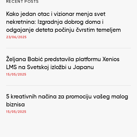
RECENT POSTS
Kako jedan otac i vizionar menja svet
nekretnina: Izgradnja dobrog doma i
odgajanje deteta počinju čvrstim temeljem
23/06/2025
Željana Babić predstavila platformu Xenios
LMS na Svetskoj izložbi u Japanu
15/05/2025
5 kreativnih načina za promociju vašeg malog
biznisa
15/05/2025