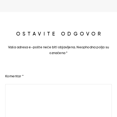
OSTAVITE ODGOVOR
Vaša adresa e-pošte neće biti objavljena.
Neophodna polja su
označena
*
Komentar
*