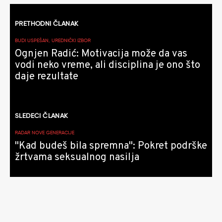
Kretanje
PRETHODNI ČLANAK
članaka
BUDI USPEŠAN, UREDNIČKI IZBOR
Ognjen Radić: Motivacija može da vas
vodi neko vreme, ali disciplina je ono što
daje rezultate
SLEDEĆI ČLANAK
RADAR NOVE GENERACIJE
"Kad budeš bila spremna": Pokret podrške
žrtvama seksualnog nasilja