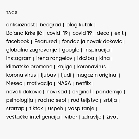
TAGS
anksioznost
beograd
blog kutak
Bojana Krkeljić
covid-19
covid 19
deca
exit
facebook
Featured
fondacija novak đoković
globalno zagrevanje
google
inspiracija
instagram
irena rangelov
izložba
kina
klimatske promene
knjige
koronavirus
korona virus
ljubav
ljudi
magazin original
Mesec
motivacija
NASA
netflix
novak đoković
novi sad
original
pandemija
psihologija
rad na sebi
roditeljstvo
srbija
startap
tiktok
uspeh
vaspitanje
veštačka inteligencija
viber
zdravlje
život