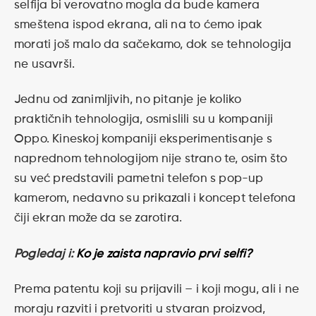
selfija bi verovatno mogla da bude kamera
smeštena ispod ekrana, ali na to ćemo ipak
morati još malo da sačekamo, dok se tehnologija
ne usavrši.
Jednu od zanimljivih, no pitanje je koliko
praktičnih tehnologija, osmislili su u kompaniji
Oppo. Kineskoj kompaniji eksperimentisanje s
naprednom tehnologijom nije strano te, osim što
su već predstavili pametni telefon s pop-up
kamerom, nedavno su prikazali i koncept telefona
čiji ekran može da se zarotira.
Pogledaj i:
Ko je zaista napravio prvi selfi?
Prema patentu koji su prijavili – i koji mogu, ali i ne
moraju razviti i pretvoriti u stvaran proizvod,