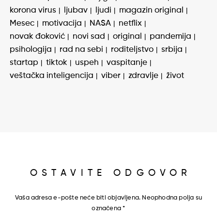
korona virus
ljubav
ljudi
magazin original
Mesec
motivacija
NASA
netflix
novak đoković
novi sad
original
pandemija
psihologija
rad na sebi
roditeljstvo
srbija
startap
tiktok
uspeh
vaspitanje
veštačka inteligencija
viber
zdravlje
život
OSTAVITE ODGOVOR
Vaša adresa e-pošte neće biti objavljena.
Neophodna polja su
označena
*