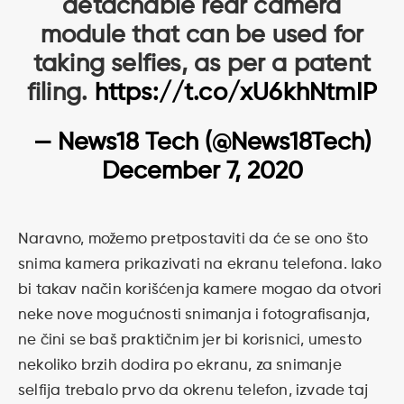
detachable rear camera
module that can be used for
taking selfies, as per a patent
filing.
https://t.co/xU6khNtmIP
— News18 Tech (@News18Tech)
December 7, 2020
Naravno, možemo pretpostaviti da će se ono što
snima kamera prikazivati na ekranu telefona. Iako
bi takav način korišćenja kamere mogao da otvori
neke nove mogućnosti snimanja i fotografisanja,
ne čini se baš praktičnim jer bi korisnici, umesto
nekoliko brzih dodira po ekranu, za snimanje
selfija trebalo prvo da okrenu telefon, izvade taj