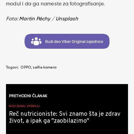
modul i da ga nameste za fotografisanje.
Foto:
Martin Péchy
/
Unsplash
Tagovi:
OPPO
selfie kamera
Kretanje
PRETHODNI ČLANAK
članaka
BUDI ZDRAV, INTERVJU
Reč nutricioniste: Svi znamo šta je zdrav
život, a ipak ga "zaobilazimo"