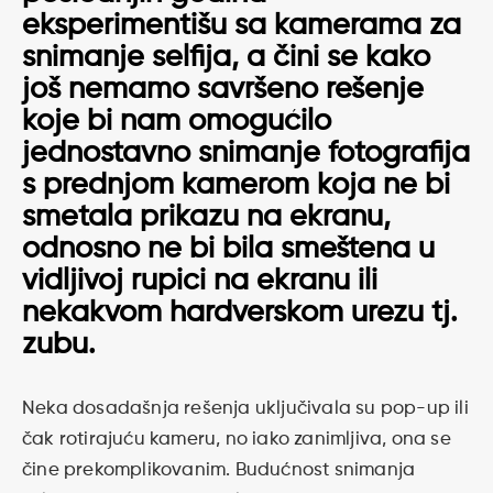
eksperimentišu sa kamerama za
snimanje selfija, a čini se kako
još nemamo savršeno rešenje
koje bi nam omogućilo
jednostavno snimanje fotografija
s prednjom kamerom koja ne bi
smetala prikazu na ekranu,
odnosno ne bi bila smeštena u
vidljivoj rupici na ekranu ili
nekakvom hardverskom urezu tj.
zubu.
Neka dosadašnja rešenja uključivala su pop-up ili
čak rotirajuću kameru, no iako zanimljiva, ona se
čine prekomplikovanim. Budućnost snimanja