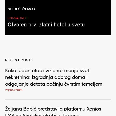
SLEDEĆI ČLANAK
UPOZNAJ SVET
Otvoren prvi zlatni hotel u svetu
RECENT POSTS
Kako jedan otac i vizionar menja svet
nekretnina: Izgradnja dobrog doma i
odgajanje deteta počinju čvrstim temeljem
23/06/2025
Željana Babić predstavila platformu Xenios
LMS na Svetskoj izložbi u Japanu