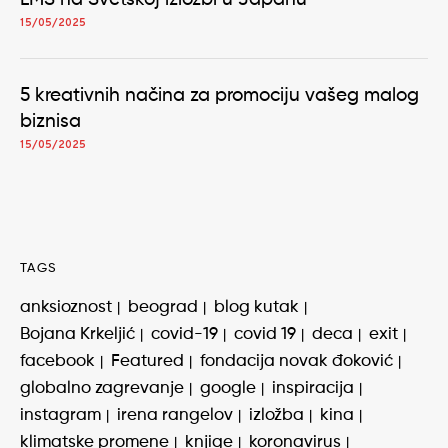
15/05/2025
5 kreativnih načina za promociju vašeg malog
biznisa
15/05/2025
TAGS
anksioznost
beograd
blog kutak
Bojana Krkeljić
covid-19
covid 19
deca
exit
facebook
Featured
fondacija novak đoković
globalno zagrevanje
google
inspiracija
instagram
irena rangelov
izložba
kina
klimatske promene
knjige
koronavirus