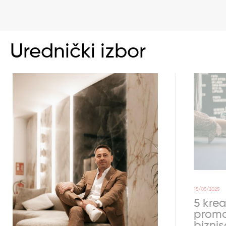
Urednički izbor
15/05/2025
5 krea
promo
bizni