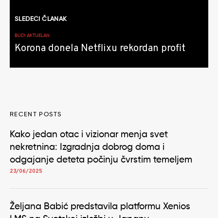
SLEDEĆI ČLANAK
BUDI AKTUELAN
Korona donela Netflixu rekordan profit
RECENT POSTS
Kako jedan otac i vizionar menja svet
nekretnina: Izgradnja dobrog doma i
odgajanje deteta počinju čvrstim temeljem
23/06/2025
Željana Babić predstavila platformu Xenios