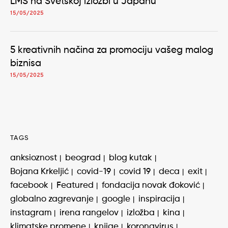
LMS na Svetskoj izložbi u Japanu
15/05/2025
5 kreativnih načina za promociju vašeg malog
biznisa
15/05/2025
TAGS
anksioznost
beograd
blog kutak
Bojana Krkeljić
covid-19
covid 19
deca
exit
facebook
Featured
fondacija novak đoković
globalno zagrevanje
google
inspiracija
instagram
irena rangelov
izložba
kina
klimatske promene
knjige
koronavirus