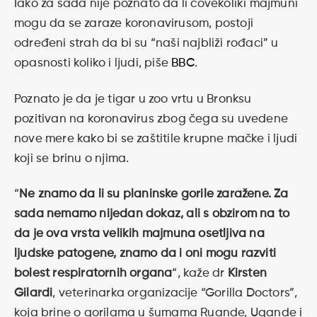
Iako za sada nije poznato da li čovekoliki majmuni
mogu da se zaraze koronavirusom, postoji
određeni strah da bi su “naši najbliži rođaci” u
opasnosti koliko i ljudi, piše
BBC
.
Poznato je da je tigar u zoo vrtu u Bronksu
pozitivan na koronavirus zbog čega su uvedene
nove mere kako bi se zaštitile krupne mačke i ljudi
koji se brinu o njima.
“
Ne znamo da li su planinske gorile zaražene. Za
sada nemamo nijedan dokaz, ali s obzirom na to
da je ova vrsta velikih majmuna osetljiva na
ljudske patogene, znamo da i oni mogu razviti
bolest respiratornih organa
“, kaže dr
Kirsten
Gilardi
, veterinarka organizacije “Gorilla Doctors”,
koja brine o gorilama u šumama Ruande, Ugande i