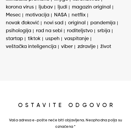
korona virus
ljubav
ljudi
magazin original
Mesec
motivacija
NASA
netflix
novak đoković
novi sad
original
pandemija
psihologija
rad na sebi
roditeljstvo
srbija
startap
tiktok
uspeh
vaspitanje
veštačka inteligencija
viber
zdravlje
život
OSTAVITE ODGOVOR
Vaša adresa e-pošte neće biti objavljena.
Neophodna polja su
označena
*