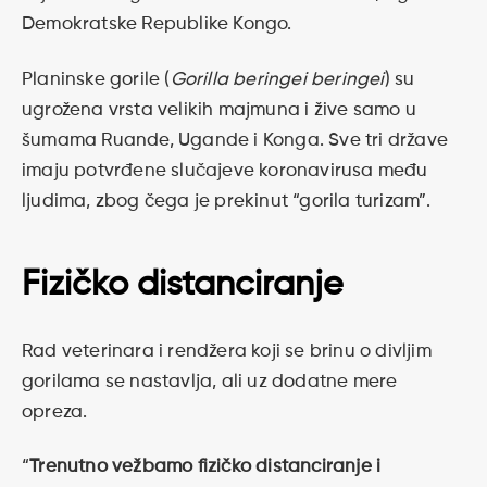
Demokratske Republike Kongo.
Planinske gorile (
Gorilla beringei beringei
) su
ugrožena vrsta velikih majmuna i žive samo u
šumama Ruande, Ugande i Konga. Sve tri države
imaju potvrđene slučajeve koronavirusa među
ljudima, zbog čega je prekinut “gorila turizam”.
Fizičko distanciranje
Rad veterinara i rendžera koji se brinu o divljim
gorilama se nastavlja, ali uz dodatne mere
opreza.
“
Trenutno vežbamo fizičko distanciranje i