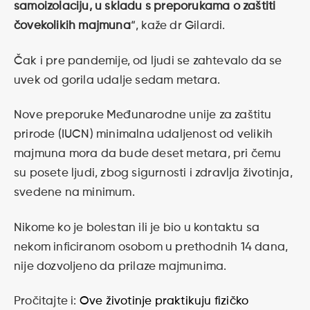
samoizolaciju, u skladu s preporukama o zaštiti
čovekolikih majmuna
“, kaže dr Gilardi.
Čak i pre pandemije, od ljudi se zahtevalo da se
uvek od gorila udalje sedam metara.
Nove preporuke Međunarodne unije za zaštitu
prirode (IUCN) minimalna udaljenost od velikih
majmuna mora da bude deset metara, pri čemu
su posete ljudi, zbog sigurnosti i zdravlja životinja,
svedene na minimum.
Nikome ko je bolestan ili je bio u kontaktu sa
nekom inficiranom osobom u prethodnih 14 dana,
nije dozvoljeno da prilaze majmunima.
Pročitajte i:
Ove životinje praktikuju fizičko