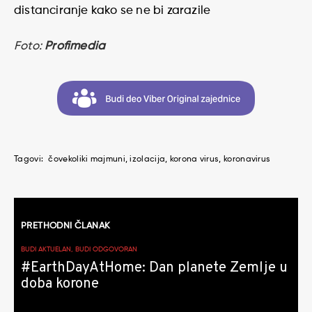
distanciranje kako se ne bi zarazile
Foto:
Profimedia
Tagovi:
čovekoliki majmuni
izolacija
korona virus
koronavirus
Kretanje
PRETHODNI ČLANAK
članaka
BUDI AKTUELAN, BUDI ODGOVORAN
#EarthDayAtHome: Dan planete Zemlje u
doba korone