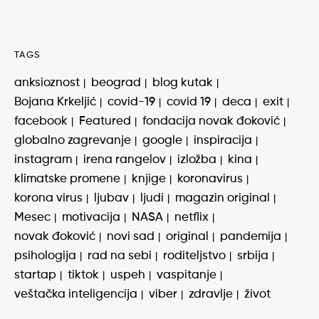
TAGS
anksioznost
beograd
blog kutak
Bojana Krkeljić
covid-19
covid 19
deca
exit
facebook
Featured
fondacija novak đoković
globalno zagrevanje
google
inspiracija
instagram
irena rangelov
izložba
kina
klimatske promene
knjige
koronavirus
korona virus
ljubav
ljudi
magazin original
Mesec
motivacija
NASA
netflix
novak đoković
novi sad
original
pandemija
psihologija
rad na sebi
roditeljstvo
srbija
startap
tiktok
uspeh
vaspitanje
veštačka inteligencija
viber
zdravlje
život