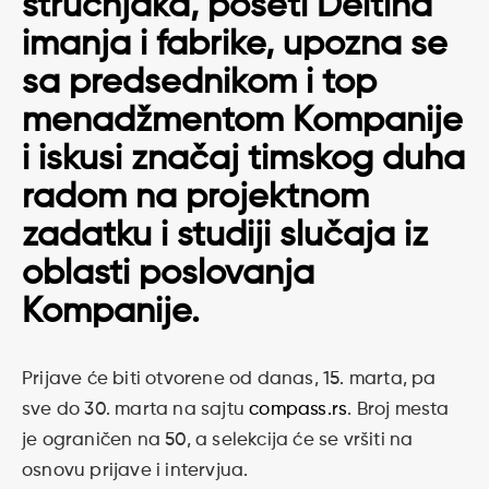
stručnjaka, poseti Deltina
imanja i fabrike, upozna se
sa predsednikom i top
menadžmentom Kompanije
i iskusi značaj timskog duha
radom na projektnom
zadatku i studiji slučaja iz
oblasti poslovanja
Kompanije.
Prijave će biti otvorene od danas, 15. marta, pa
sve do 30. marta na sajtu
compass.rs
. Broj mesta
je ograničen na 50, a selekcija će se vršiti na
osnovu prijave i intervjua.