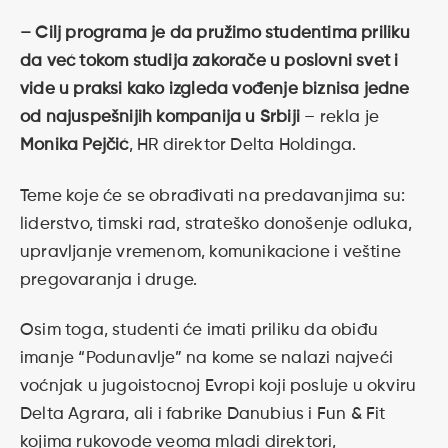
– Cilj programa je da pružimo studentima priliku
da već tokom studija zakorače u poslovni svet i
vide u praksi kako izgleda vođenje biznisa jedne
od najuspešnijih kompanija u Srbiji
– rekla je
Monika Pejčić
, HR direktor Delta Holdinga.
Teme koje će se obrađivati na predavanjima su:
liderstvo, timski rad, strateško donošenje odluka,
upravljanje vremenom, komunikacione i veštine
pregovaranja i druge.
Osim toga, studenti će imati priliku da obiđu
imanje “Podunavlje” na kome se nalazi najveći
voćnjak u jugoistocnoj Evropi koji posluje u okviru
Delta Agrara, ali i fabrike Danubius i Fun & Fit
kojima rukovode veoma mladi direktori,