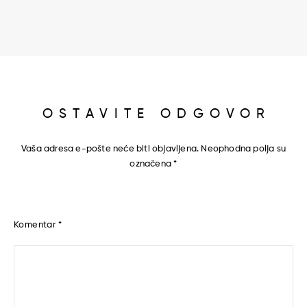
OSTAVITE ODGOVOR
Vaša adresa e-pošte neće biti objavljena.
Neophodna polja su
označena
*
Komentar
*