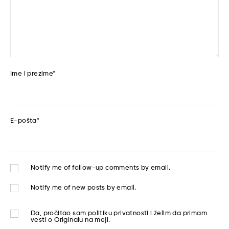
Ime i prezime
*
E-pošta
*
Notify me of follow-up comments by email.
Notify me of new posts by email.
Da, pročitao sam
politiku privatnosti
i želim da primam
vesti o Originalu na mejl.