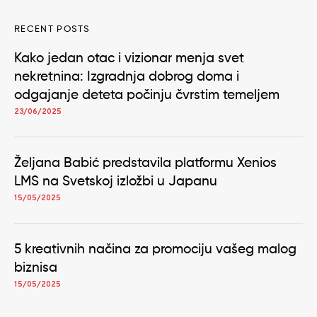
RECENT POSTS
Kako jedan otac i vizionar menja svet
nekretnina: Izgradnja dobrog doma i
odgajanje deteta počinju čvrstim temeljem
23/06/2025
Željana Babić predstavila platformu Xenios
LMS na Svetskoj izložbi u Japanu
15/05/2025
5 kreativnih načina za promociju vašeg malog
biznisa
15/05/2025