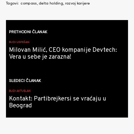
Tagovi:
compass
delta holding
razvoj karijere
Kretanje
PRETHODNI ČLANAK
članaka
BUDI USPEŠAN
Milovan Milić, CEO kompanije Devtech:
Vera u sebe je zarazna!
SLEDEĆI ČLANAK
BUDI AKTUELAN
Kontakt: Partibrejkersi se vraćaju u
Beograd