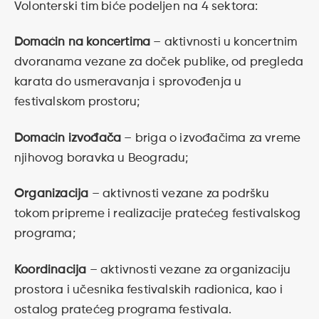
Volonterski tim biće podeljen na 4 sektora:
Domaćin na koncertima
– aktivnosti u koncertnim
dvoranama vezane za doček publike, od pregleda
karata do usmeravanja i sprovođenja u
festivalskom prostoru;
Domaćin izvođača
– briga o izvođačima za vreme
njihovog boravka u Beogradu;
Organizacija
– aktivnosti vezane za podršku
tokom pripreme i realizacije pratećeg festivalskog
programa;
Koordinacija
– aktivnosti vezane za organizaciju
prostora i učesnika festivalskih radionica, kao i
ostalog pratećeg programa festivala.