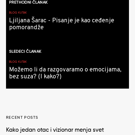
PRETHODNI ČLANAK
članaka
BLOG KUTAK
Ljiljana Šarac - Pisanje je kao ceđenje
pomorandže
SLEDEĆI ČLANAK
BLOG KUTAK
Možemo li da razgovaramo o emocijama,
bez suza? (I kako?)
RECENT POSTS
Kako jedan otac i vizionar menja svet