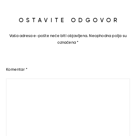
OSTAVITE ODGOVOR
Vaša adresa e-pošte neće biti objavljena.
Neophodna polja su
označena
*
Komentar
*