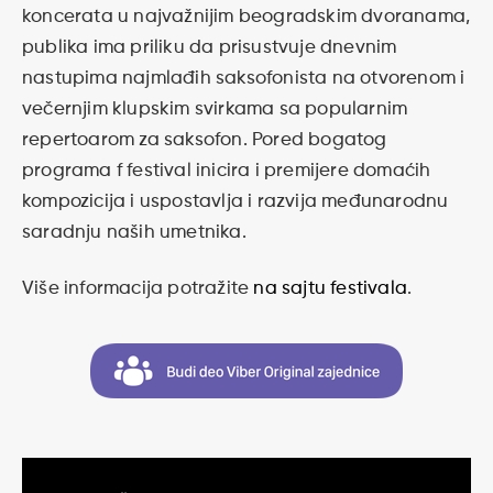
koncerata u najvažnijim beogradskim dvoranama,
publika ima priliku da prisustvuje dnevnim
nastupima najmlađih saksofonista na otvorenom i
večernjim klupskim svirkama sa popularnim
repertoarom za saksofon. Pored bogatog
programa f festival inicira i premijere domaćih
kompozicija i uspostavlja i razvija međunarodnu
saradnju naših umetnika.
Više informacija potražite
na sajtu festivala
.
Kretanje