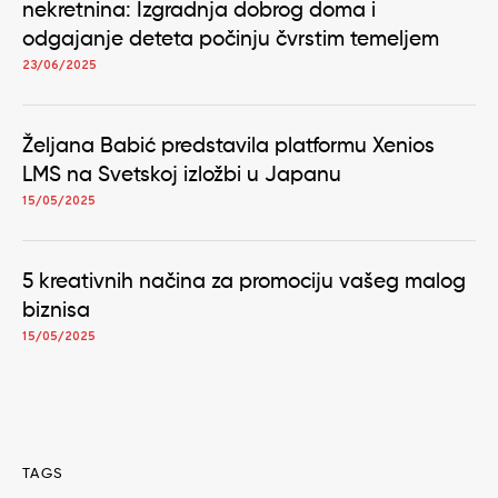
nekretnina: Izgradnja dobrog doma i
odgajanje deteta počinju čvrstim temeljem
23/06/2025
Željana Babić predstavila platformu Xenios
LMS na Svetskoj izložbi u Japanu
15/05/2025
5 kreativnih načina za promociju vašeg malog
biznisa
15/05/2025
TAGS