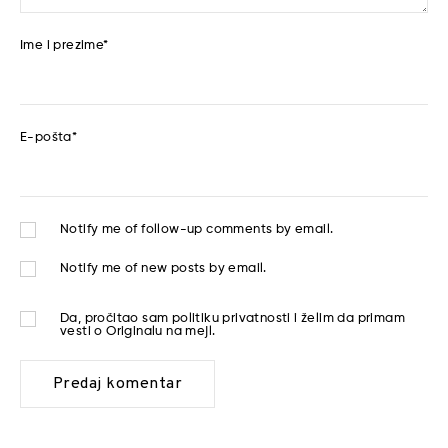
Ime i prezime
*
E-pošta
*
Notify me of follow-up comments by email.
Notify me of new posts by email.
Da, pročitao sam
politiku privatnosti
i želim da primam
vesti o Originalu na mejl.