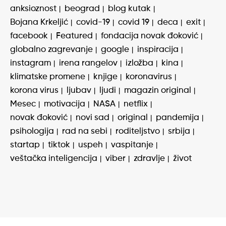
anksioznost
beograd
blog kutak
Bojana Krkeljić
covid-19
covid 19
deca
exit
facebook
Featured
fondacija novak đoković
globalno zagrevanje
google
inspiracija
instagram
irena rangelov
izložba
kina
klimatske promene
knjige
koronavirus
korona virus
ljubav
ljudi
magazin original
Mesec
motivacija
NASA
netflix
novak đoković
novi sad
original
pandemija
psihologija
rad na sebi
roditeljstvo
srbija
startap
tiktok
uspeh
vaspitanje
veštačka inteligencija
viber
zdravlje
život