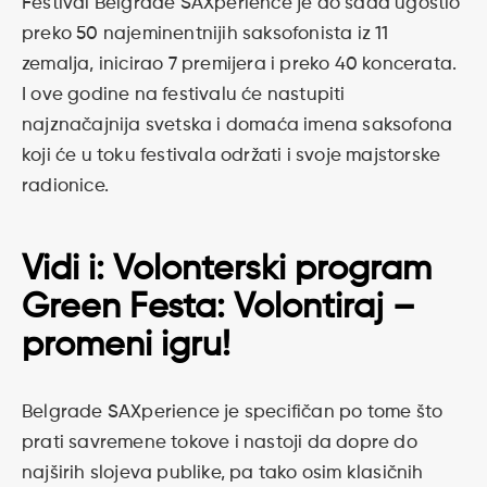
Festival Belgrade SAXperience je do sada ugostio
preko 50 najeminentnijih saksofonista iz 11
zemalja, inicirao 7 premijera i preko 40 koncerata.
I ove godine na festivalu će nastupiti
najznačajnija svetska i domaća imena saksofona
koji će u toku festivala održati i svoje majstorske
radionice.
Vidi i:
Volonterski program
Green Festa: Volontiraj –
promeni igru!
Belgrade SAXperience je specifičan po tome što
prati savremene tokove i nastoji da dopre do
najširih slojeva publike, pa tako osim klasičnih