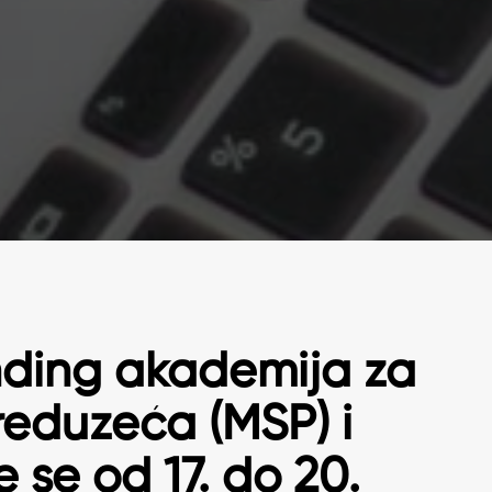
ding akademija za
reduzeća (MSP) i
 se od 17. do 20.