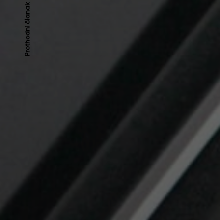
Kretanje
Prethodni članak
članaka