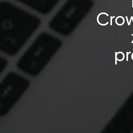
Cro
pr