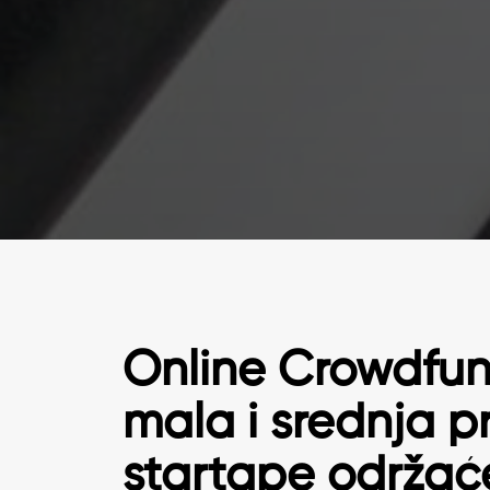
Online Crowdfun
mala i srednja p
startape održaće