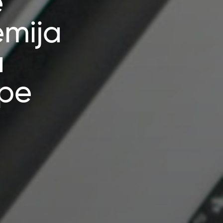
e
mija
a
ape