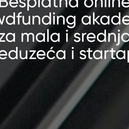
Besplatna onlin
wdfunding akade
za mala i srednj
eduzeća i start