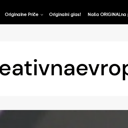
Originalne Priče
Originalni glas!
Naša ORIGINALna 
toggle
child
menu