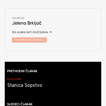
POSTED BY:
Jelena Brkljač
Iza svake reči stoji ljubav. ✒
Svi tekstovi autora...
Kretanje
PRETHODNI ČLANAK
članaka
BLOG KUTAK
Stanica Sopstvo
SLEDEĆI ČLANAK