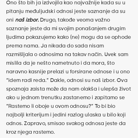
Ono što bih ja izdvojila kao najvažnije kada su u
pitanju međuljudski odnosi jeste saznanje da su
oni
naš izbor.
Drugo, takođe veoma važno
saznanje jeste da mi svojim ponašanjem drugim
ljudima pokazujemo kako (ne) mogu da se ophode
prema nama. Ja nikada do sada nisam
razmišljala o odnosima na takav način. Uvek sam
mislila da je nešto nametnuto i da mora, što
naravno kasnije prelazi u forsirane odnose i u ono
“idem radi reda.” Dakle, odnosi su naš izbor. Ova
spoznaja zaista može da nam olakša i ulepša život
ako u jednom trenutku zastanemo i zapitamo se
“Rastemo li oboje u ovom odnosu?” To bi bio
najbolji kriterijum i jedini razlog ulaska u bilo koji
odnos. Zapravo, smisao svakog odnosa jeste da
kroz njega rastemo.