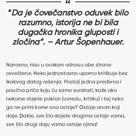
“
Da je čovečanstvo oduvek bilo
razumno, istorija ne bi bila
dugačka hronika gluposti i
zločina”. – Artur Šopenhauer.
Naravno, nisu u svakom odnosu obe strane
osveštene. Neko jednostavno uporno kritikuje bez
ikakvog datog rešenja. Postoji jedna predivna i
poučna priča koju ću samo sumirati; kaže ako
nekome dajete poklon (uvredu, kritiku) i taj neko
ga ne primi kome ona ostaje? Ostaje onom koji
daje. Dakle, sve što dajete drugima ostaje vama,
sve što drugi daju vama ostaje njima!