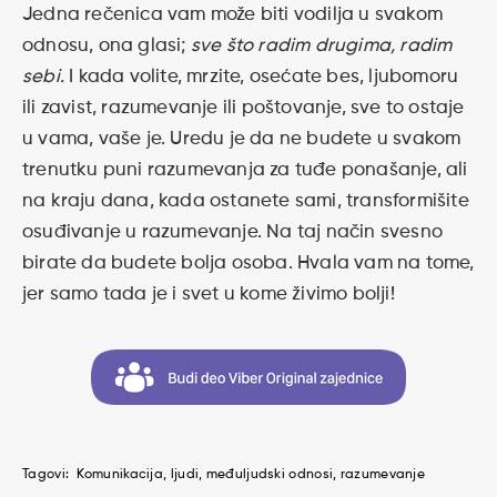
Jedna rečenica vam može biti vodilja u svakom
odnosu, ona glasi;
sve što radim drugima, radim
sebi.
I kada volite, mrzite, osećate bes, ljubomoru
ili zavist, razumevanje ili poštovanje, sve to ostaje
u vama, vaše je. Uredu je da ne budete u svakom
trenutku puni razumevanja za tuđe ponašanje, ali
na kraju dana, kada ostanete sami, transformišite
osuđivanje u razumevanje. Na taj način svesno
birate da budete bolja osoba. Hvala vam na tome,
jer samo tada je i svet u kome živimo bolji!
Tagovi:
Komunikacija
ljudi
međuljudski odnosi
razumevanje