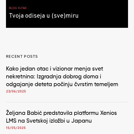
BLOG KUTAK
Tvoja odiseja u (sve)miru
RECENT POSTS
Kako jedan otac i vizionar menja svet
nekretnina: Izgradnja dobrog doma i
odgajanje deteta počinju čvrstim temeljem
23/06/2025
Željana Babić predstavila platformu Xenios
LMS na Svetskoj izložbi u Japanu
15/05/2025