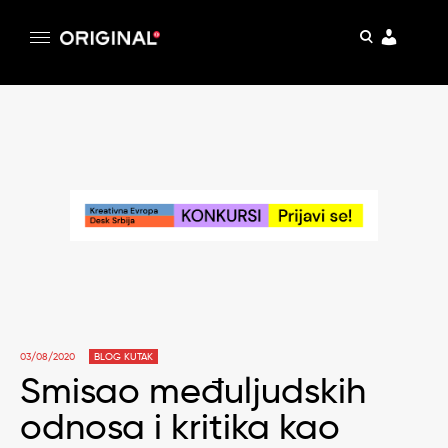
pretraga
Original
Original magazin
Skip
to
content
03/08/2020
BLOG KUTAK
Smisao međuljudskih
odnosa i kritika kao