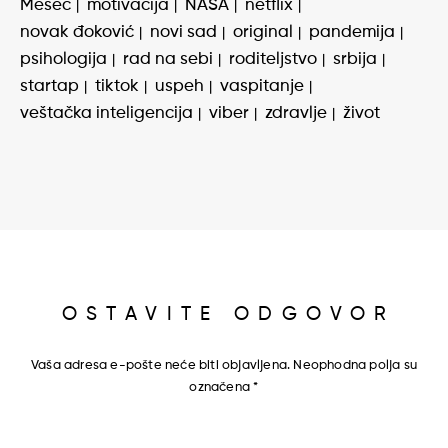
Mesec
motivacija
NASA
netflix
novak đoković
novi sad
original
pandemija
psihologija
rad na sebi
roditeljstvo
srbija
startap
tiktok
uspeh
vaspitanje
veštačka inteligencija
viber
zdravlje
život
OSTAVITE ODGOVOR
Vaša adresa e-pošte neće biti objavljena.
Neophodna polja su
označena
*