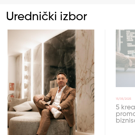
Urednički izbor
15/05/2025
5 krea
promo
bizni