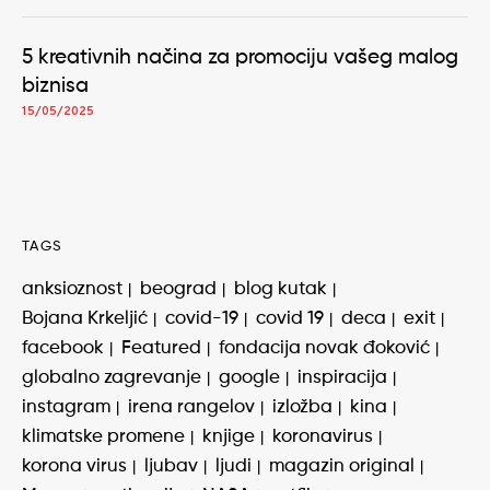
5 kreativnih načina za promociju vašeg malog
biznisa
15/05/2025
TAGS
anksioznost
beograd
blog kutak
Bojana Krkeljić
covid-19
covid 19
deca
exit
facebook
Featured
fondacija novak đoković
globalno zagrevanje
google
inspiracija
instagram
irena rangelov
izložba
kina
klimatske promene
knjige
koronavirus
korona virus
ljubav
ljudi
magazin original