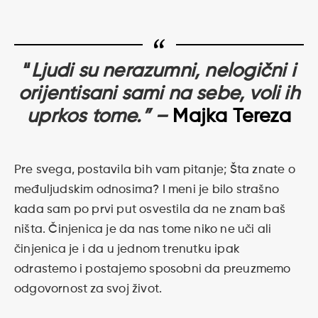
“
Ljudi su nerazumni, nelogični i
orijentisani sami na sebe, voli ih
uprkos tome.” –
Majka Tereza
Pre svega, postavila bih vam pitanje; Šta znate o
međuljudskim odnosima? I meni je bilo strašno
kada sam po prvi put osvestila da ne znam baš
ništa. Činjenica je da nas tome niko ne uči ali
činjenica je i da u jednom trenutku ipak
odrastemo i postajemo sposobni da preuzmemo
odgovornost za svoj život.