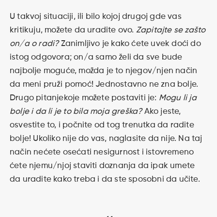
U takvoj situaciji, ili bilo kojoj drugoj gde vas
kritikuju, možete da uradite ovo.
Zapitajte se zašto
on/a o radi?
Zanimljivo je kako ćete uvek doći do
istog odgovora; on/a samo želi da sve bude
najbolje moguće, možda je to njegov/njen način
da meni pruži pomoć! Jednostavno ne zna bolje.
Drugo pitanjekoje možete postaviti je:
Mogu li ja
bolje i da li je to bila moja greška?
Ako jeste,
osvestite to, i počnite od tog trenutka da radite
bolje! Ukoliko nije do vas, naglasite da nije. Na taj
način nećete osećati nesigurnost i istovremeno
ćete njemu/njoj staviti doznanja da ipak umete
da uradite kako treba i da ste sposobni da učite.