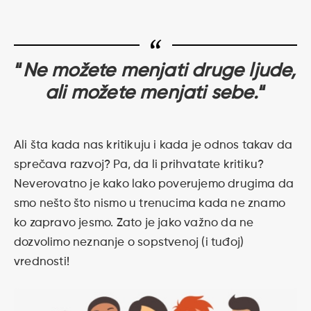
“
Ne možete menjati druge ljude,
ali možete menjati sebe.
“
Ali šta kada nas kritikuju i kada je odnos takav da
sprečava razvoj? Pa, da li prihvatate kritiku?
Neverovatno je kako lako poverujemo drugima da
smo nešto što nismo u trenucima kada ne znamo
ko zapravo jesmo. Zato je jako važno da ne
dozvolimo neznanje o sopstvenoj (i tuđoj)
vrednosti!