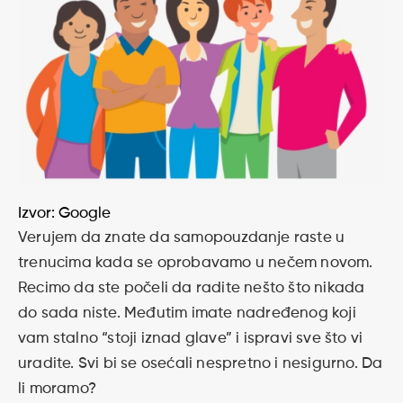
Izvor: Google
Verujem da znate da samopouzdanje raste u
trenucima kada se oprobavamo u nečem novom.
Recimo da ste počeli da radite nešto što nikada
do sada niste. Međutim imate nadređenog koji
vam stalno “stoji iznad glave” i ispravi sve što vi
uradite. Svi bi se osećali nespretno i nesigurno. Da
li moramo?