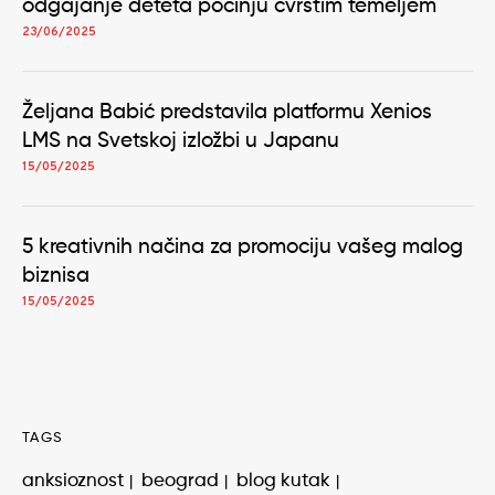
odgajanje deteta počinju čvrstim temeljem
23/06/2025
Željana Babić predstavila platformu Xenios
LMS na Svetskoj izložbi u Japanu
15/05/2025
5 kreativnih načina za promociju vašeg malog
biznisa
15/05/2025
TAGS
anksioznost
beograd
blog kutak