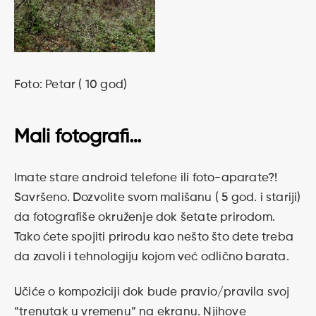
Foto: Petar ( 10 god)
Mali fotografi…
Imate stare android telefone ili foto-aparate?!
Savršeno. Dozvolite svom mališanu ( 5 god. i stariji)
da fotografiše okruženje dok šetate prirodom.
Tako ćete spojiti prirodu kao nešto što dete treba
da zavoli i tehnologiju kojom već odlično barata.
Učiće o kompoziciji dok bude pravio/pravila svoj
“trenutak u vremenu” na ekranu. Njihove