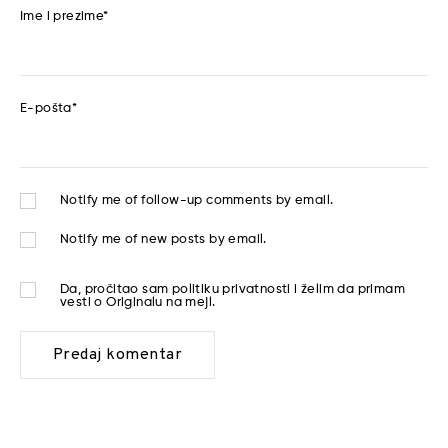
Ime i prezime
*
E-pošta
*
Notify me of follow-up comments by email.
Notify me of new posts by email.
Da, pročitao sam
politiku privatnosti
i želim da primam
vesti o Originalu na mejl.