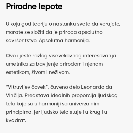
Prirodne lepote
U koju god teoriju o nastanku sveta da verujete,
morate se složiti da je priroda apsolutno
savršentstvo. Apsolutna harmonija.
Ovo i jeste razlog viševekovnog interesovanja
umetnika za bavljenje prirodom i njenom
estetikom, živom i neživom.
“Vitruvijev čovek”, čuveno delo Leonarda da
Vinčija. Predstava idealnih proporcija ljudskog
tela koje su u harmoniji sa univerzalnim
principima, jer ljudsko telo staje i u krug i u
kvadrat.