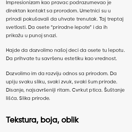
Impresionizam kao pravac podrazumevao je
direktan kontakt sa prorodom. Umetnici su u
prirodi pokušavali da uhvate trenutak. Taj treptaj
svetlosti. Da osete “prirodne lepote” i da ih
prikažu u punoj snazi.
Hajde da dozvolimo našoj deci da osete tu lepotu.
Da prihvate tu savršenu estetiku kao vrednost.
Dozvolimo im da razviju odnos sa prirodom. Da
upiju svaku sliku, svaki zvuk, svaki šum prirode.
Disanje, najsavršeniji ritam. Cvrkut ptica. Šuštanje
lišća. Slika prirode.
Tekstura, boja, oblik