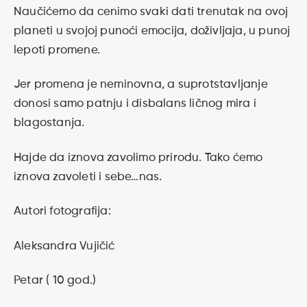
Naučićemo da cenimo svaki dati trenutak na ovoj
planeti u svojoj punoći emocija, doživljaja, u punoj
lepoti promene.
Jer promena je neminovna, a suprotstavljanje
donosi samo patnju i disbalans ličnog mira i
blagostanja.
Hajde da iznova zavolimo prirodu. Tako ćemo
iznova zavoleti i sebe…nas.
Autori fotografija:
Aleksandra Vujičić
Petar ( 10 god.)