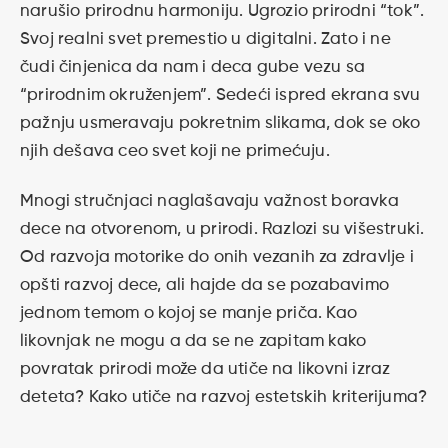
narušio prirodnu harmoniju. Ugrozio prirodni “tok”.
Svoj realni svet premestio u digitalni. Zato i ne
čudi činjenica da nam i deca gube vezu sa
“prirodnim okruženjem”. Sedeći ispred ekrana svu
pažnju usmeravaju pokretnim slikama, dok se oko
njih dešava ceo svet koji ne primećuju.
Mnogi stručnjaci naglašavaju važnost boravka
dece na otvorenom, u prirodi. Razlozi su višestruki.
Od razvoja motorike do onih vezanih za zdravlje i
opšti razvoj dece, ali hajde da se pozabavimo
jednom temom o kojoj se manje priča. Kao
likovnjak ne mogu a da se ne zapitam kako
povratak prirodi može da utiče na likovni izraz
deteta? Kako utiče na razvoj estetskih kriterijuma?