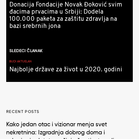
Donacija Fondacije Novak Đoković svim
đacima prvacima u Srbiji: Dodela
100.000 paketa za zaštitu zdravlja na
bazi srebrnih jona
SLEDEĆI ČLANAK
BUDI AKTUELAN
Najbolje države za život u 2020. godini
RECENT POSTS
Kako jedan otac i vizionar menja svet
nekretnina: Izgradnja dobrog doma i