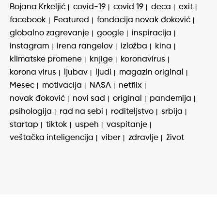
Bojana Krkeljić
covid-19
covid 19
deca
exit
facebook
Featured
fondacija novak đoković
globalno zagrevanje
google
inspiracija
instagram
irena rangelov
izložba
kina
klimatske promene
knjige
koronavirus
korona virus
ljubav
ljudi
magazin original
Mesec
motivacija
NASA
netflix
novak đoković
novi sad
original
pandemija
psihologija
rad na sebi
roditeljstvo
srbija
startap
tiktok
uspeh
vaspitanje
veštačka inteligencija
viber
zdravlje
život