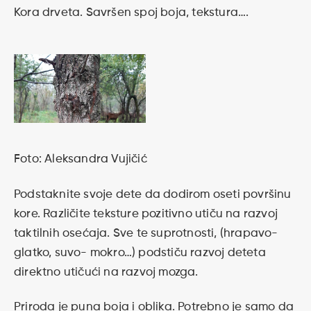
Kora drveta. Savršen spoj boja, tekstura….
Foto: Aleksandra Vujičić
Podstaknite svoje dete da dodirom oseti površinu
kore. Različite teksture pozitivno utiču na razvoj
taktilnih osećaja. Sve te suprotnosti, (hrapavo-
glatko, suvo- mokro…) podstiču razvoj deteta
direktno utičući na razvoj mozga.
Priroda je puna boja i oblika. Potrebno je samo da