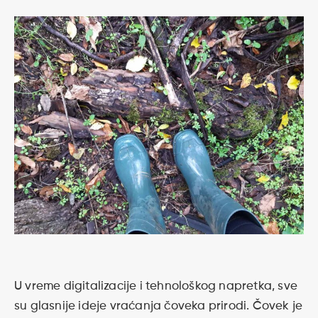
U vreme digitalizacije i tehnološkog napretka, sve
su glasnije ideje vraćanja čoveka prirodi. Čovek je