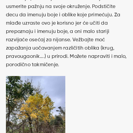
usmerite pažnju na svoje okruženje. Podstičite
decu da imenuju boje i oblike koje primećuju. Za
mlađe uzraste ovo je korisno jer će učiti da
prepoznaju i imenuju boje, a oni malo stariji
razvijaće osećaj za nijanse. Vežbajte moć
zapažanja uočavanjem različitih oblika (krug,
pravougaonik….) u prirodi. Možete napraviti i malo,
porodično takmičenje.