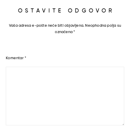
OSTAVITE ODGOVOR
Vaša adresa e-pošte neće biti objavljena.
Neophodna polja su
označena
*
Komentar
*