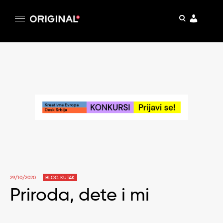
pretraga
Original
Original magazin
Skip
to
content
29/10/2020
BLOG KUTAK
Priroda, dete i mi