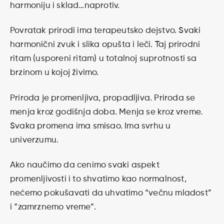
harmoniju i sklad…naprotiv.
Povratak prirodi ima terapeutsko dejstvo. Svaki
harmonični zvuk i slika opušta i leči. Taj prirodni
ritam (usporeni ritam) u totalnoj suprotnosti sa
brzinom u kojoj živimo.
Priroda je promenljiva, propadljiva. Priroda se
menja kroz godišnja doba. Menja se kroz vreme.
Svaka promena ima smisao. Ima svrhu u
univerzumu.
Ako naučimo da cenimo svaki aspekt
promenljivosti i to shvatimo kao normalnost,
nećemo pokušavati da uhvatimo “večnu mladost”
i “zamrznemo vreme”.