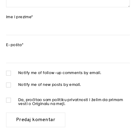
Ime i prezime
*
E-pošta
*
Notify me of follow-up comments by email.
Notify me of new posts by email.
Da, pročitao sam
politiku privatnosti
i želim da primam
vesti o Originalu na mejl.