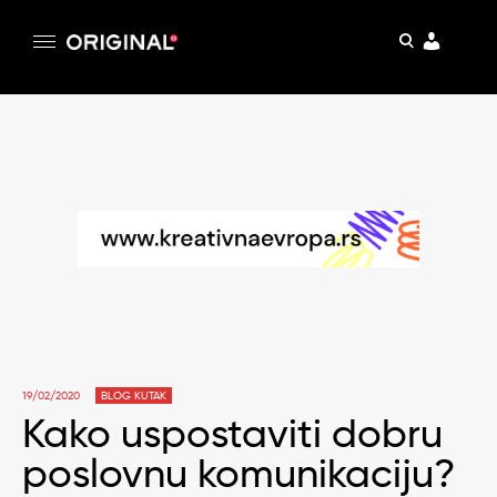
pretraga
Original
Original magazin
Skip
to
content
19/02/2020
BLOG KUTAK
Kako uspostaviti dobru
poslovnu komunikaciju?