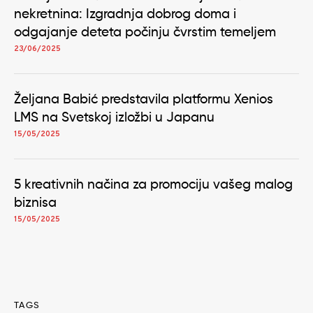
nekretnina: Izgradnja dobrog doma i
odgajanje deteta počinju čvrstim temeljem
23/06/2025
Željana Babić predstavila platformu Xenios
LMS na Svetskoj izložbi u Japanu
15/05/2025
5 kreativnih načina za promociju vašeg malog
biznisa
15/05/2025
TAGS