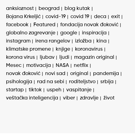
anksioznost
beograd
blog kutak
Bojana Krkeljić
covid-19
covid 19
deca
exit
facebook
Featured
fondacija novak đoković
globalno zagrevanje
google
inspiracija
instagram
irena rangelov
izložba
kina
klimatske promene
knjige
koronavirus
korona virus
ljubav
ljudi
magazin original
Mesec
motivacija
NASA
netflix
novak đoković
novi sad
original
pandemija
psihologija
rad na sebi
roditeljstvo
srbija
startap
tiktok
uspeh
vaspitanje
veštačka inteligencija
viber
zdravlje
život