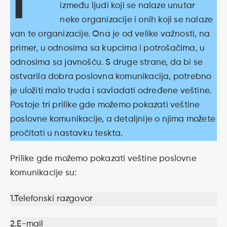
između ljudi koji se nalaze unutar
neke organizacije i onih koji se nalaze
van te organizacije. Ona je od velike važnosti, na
primer, u odnosima sa kupcima i potrošačima, u
odnosima sa javnošću. S druge strane, da bi se
ostvarila dobra poslovna komunikacija, potrebno
je uložiti malo truda i savladati određene veštine.
Postoje tri prilike gde možemo pokazati veštine
poslovne komunikacije, a detaljnije o njima možete
pročitati u nastavku teskta.
Prilike gde možemo pokazati veštine poslovne
komunikacije su:
1.Telefonski razgovor
2.E-mail