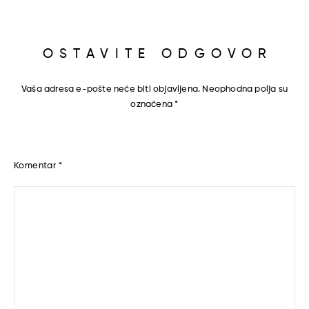
OSTAVITE ODGOVOR
Vaša adresa e-pošte neće biti objavljena.
Neophodna polja su
označena
*
Komentar
*