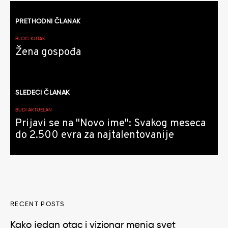
Kretanje
PRETHODNI ČLANAK
članaka
BLOG KUTAK
Žena gospođa
SLEDEĆI ČLANAK
BUDI AKTUELAN
Prijavi se na "Novo ime": Svakog meseca
do 2.500 evra za najtalentovanije
RECENT POSTS
Kako jedan otac i vizionar menja svet