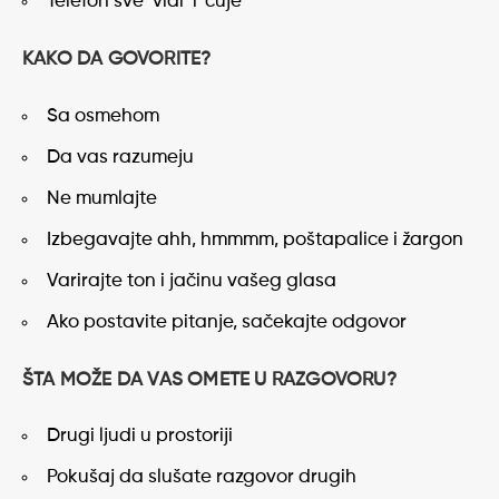
Telefon sve ‘vidi’ i ‘čuje’
KAKO DA GOVORITE?
Sa osmehom
Da vas razumeju
Ne mumlajte
Izbegavajte ahh, hmmmm, poštapalice i žargon
Varirajte ton i jačinu vašeg glasa
Ako postavite pitanje, sačekajte odgovor
ŠTA MOŽE DA VAS OMETE U RAZGOVORU?
Drugi ljudi u prostoriji
Pokušaj da slušate razgovor drugih