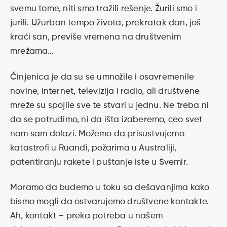
svemu tome, niti smo tražili rešenje. Žurili smo i
jurili. Užurban tempo života, prekratak dan, još
kraći san, previše vremena na društvenim
mrežama…
Činjenica je da su se umnožile i osavremenile
novine, internet, televizija i radio, ali društvene
mreže su spojile sve te stvari u jednu. Ne treba ni
da se potrudimo, ni da išta izaberemo, ceo svet
nam sam dolazi. Možemo da prisustvujemo
katastrofi u Ruandi, požarima u Australiji,
patentiranju rakete i puštanje iste u Svemir.
Moramo da budemo u toku sa dešavanjima kako
bismo mogli da ostvarujemo društvene kontakte.
Ah, kontakt – preka potreba u našem