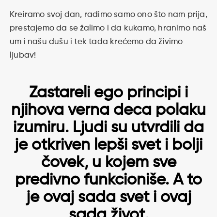
Kreiramo svoj dan, radimo samo ono što nam prija,
prestajemo da se žalimo i da kukamo, hranimo naš
um i našu dušu i tek tada krećemo da živimo
ljubav!
Zastareli ego principi i
njihova verna deca polaku
izumiru. Ljudi su utvrdili da
je otkriven lepši svet i bolji
čovek, u kojem sve
predivno funkcioniše. A to
je ovaj sada svet i ovaj
sada život.