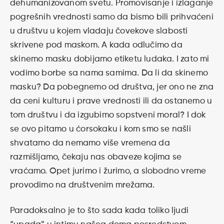
dehumanizovanom svetu. Promovisanje i izlaganje
pogrešnih vrednosti samo da bismo bili prihvaćeni
u društvu u kojem vladaju čovekove slabosti
skrivene pod maskom. A kada odlučimo da
skinemo masku dobijamo etiketu ludaka. I zato mi
vodimo borbe sa nama samima. Da li da skinemo
masku? Da pobegnemo od društva, jer ono ne zna
da ceni kulturu i prave vrednosti ili da ostanemo u
tom društvu i da izgubimo sopstveni moral? I dok
se ovo pitamo u ćorsokaku i kom smo se našli
shvatamo da nemamo više vremena da
razmišljamo, čekaju nas obaveze kojima se
vraćamo. Opet jurimo i žurimo, a slobodno vreme
provodimo na društvenim mrežama.
Paradoksalno je to što sada kada toliko ljudi