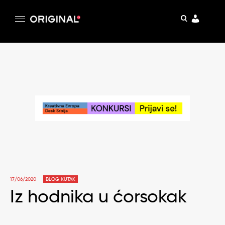
pretraga
Original
Original magazin
Skip
to
content
17/06/2020
BLOG KUTAK
Iz hodnika u ćorsokak