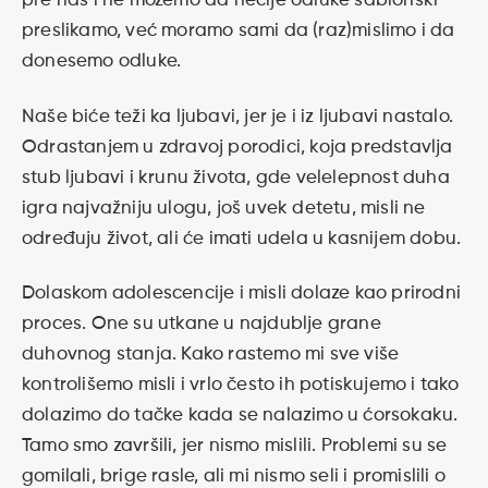
pre nas i ne možemo da nečije odluke šablonski
preslikamo, već moramo sami da (raz)mislimo i da
donesemo odluke.
Naše biće teži ka ljubavi, jer je i iz ljubavi nastalo.
Odrastanjem u zdravoj porodici, koja predstavlja
stub ljubavi i krunu života, gde velelepnost duha
igra najvažniju ulogu, još uvek detetu, misli ne
određuju život, ali će imati udela u kasnijem dobu.
Dolaskom adolescencije i misli dolaze kao prirodni
proces. One su utkane u najdublje grane
duhovnog stanja. Kako rastemo mi sve više
kontrolišemo misli i vrlo često ih potiskujemo i tako
dolazimo do tačke kada se nalazimo u ćorsokaku.
Tamo smo završili, jer nismo mislili. Problemi su se
gomilali, brige rasle, ali mi nismo seli i promislili o