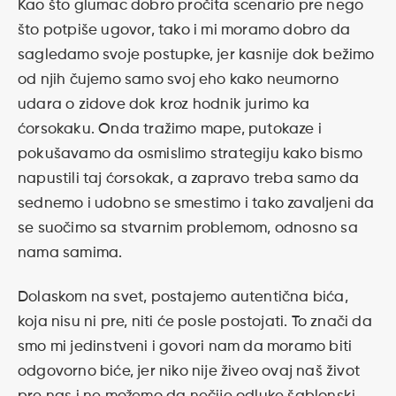
Kao što glumac dobro pročita scenario pre nego
što potpiše ugovor, tako i mi moramo dobro da
sagledamo svoje postupke, jer kasnije dok bežimo
od njih čujemo samo svoj eho kako neumorno
udara o zidove dok kroz hodnik jurimo ka
ćorsokaku. Onda tražimo mape, putokaze i
pokušavamo da osmislimo strategiju kako bismo
napustili taj ćorsokak, a zapravo treba samo da
sednemo i udobno se smestimo i tako zavaljeni da
se suočimo sa stvarnim problemom, odnosno sa
nama samima.
Dolaskom na svet, postajemo autentična bića,
koja nisu ni pre, niti će posle postojati. To znači da
smo mi jedinstveni i govori nam da moramo biti
odgovorno biće, jer niko nije živeo ovaj naš život