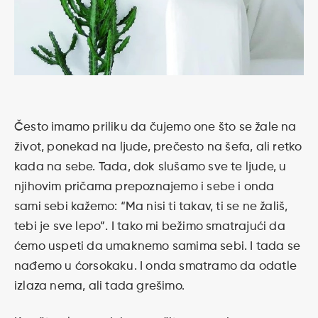
Često imamo priliku da čujemo one što se žale na
život, ponekad na ljude, prečesto na šefa, ali retko
kada na sebe. Tada, dok slušamo sve te ljude, u
njihovim pričama prepoznajemo i sebe i onda
sami sebi kažemo: “Ma nisi ti takav, ti se ne žališ,
tebi je sve lepo”. I tako mi bežimo smatrajući da
ćemo uspeti da umaknemo samima sebi. I tada se
nađemo u ćorsokaku. I onda smatramo da odatle
izlaza nema, ali tada grešimo.