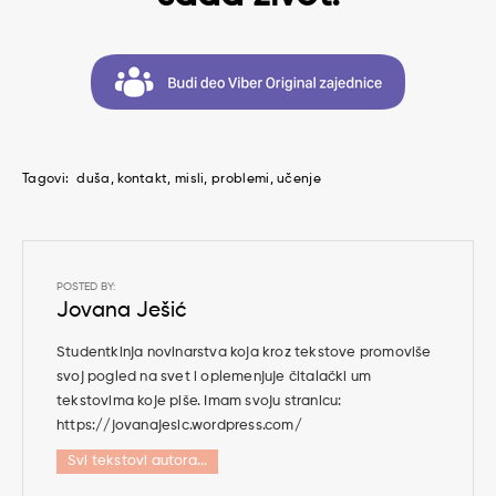
Tagovi:
duša
kontakt
misli
problemi
učenje
POSTED BY:
Jovana Ješić
Studentkinja novinarstva koja kroz tekstove promoviše
svoj pogled na svet i oplemenjuje čitalački um
tekstovima koje piše. Imam svoju stranicu:
https://jovanajesic.wordpress.com/
Svi tekstovi autora...