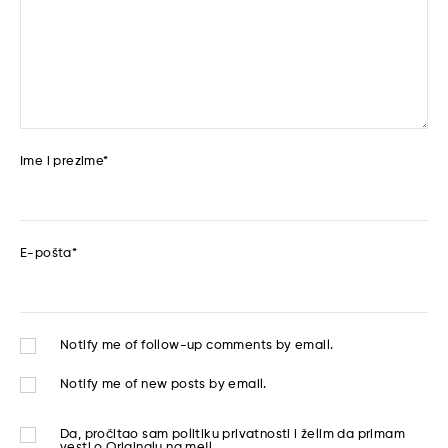
Ime i prezime
*
E-pošta
*
Notify me of follow-up comments by email.
Notify me of new posts by email.
Da, pročitao sam
politiku privatnosti
i želim da primam
vesti o Originalu na mejl.