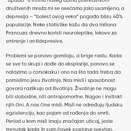
“upada” u intimu našeg doma posredstvom
društvenih mreža mi se osećamo jako usamljeno, a
depresija – “bolest ovog veka” pogađa blizu 40%
populacije. Neke statistike kažu da dva miliona
Francuza dnevno koristi neuroleptike, lekove za
smirenje i antidepresive.
Problemi se ponovo gomilaju, a brige rastu. Kada
se sve to skupi i dođe do eksplozije, ponovo se
nalazimo u ćorsokaku i ono na šta tada treba da
pomislimo jesu životinje. Nas misli i sposobnost
govora razlikuju od životinja. Životinje ne mogu
biti slobodne, niti antropomorfne. Nagon i instinkt
njih čini. A nas čine misli. Misli ne određuju ljudsku
egzistenciju, kao pojam od rođenja do smrti.
Period u kom misli imaju značajan uticaj, jeste
trenutak kada ih sam čovek postane svestan.