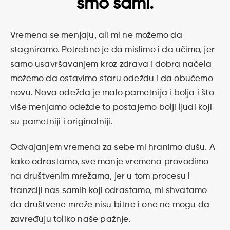
smo sami.
Vremena se menjaju, ali mi ne možemo da
stagniramo. Potrebno je da mislimo i da učimo, jer
samo usavršavanjem kroz zdrava i dobra načela
možemo da ostavimo staru odeždu i da obučemo
novu. Nova odežda je malo pametnija i bolja i što
više menjamo odežde to postajemo bolji ljudi koji
su pametniji i originalniji.
Odvajanjem vremena za sebe mi hranimo dušu. A
kako odrastamo, sve manje vremena provodimo
na društvenim mrežama, jer u tom procesu i
tranzciji nas samih koji odrastamo, mi shvatamo
da društvene mreže nisu bitne i one ne mogu da
zavređuju toliko naše pažnje.