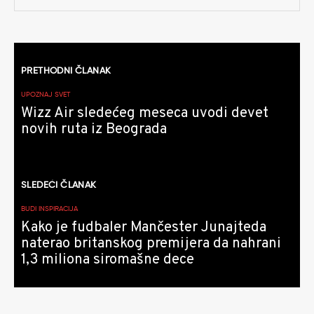
Kretanje
PRETHODNI ČLANAK
članaka
UPOZNAJ SVET
Wizz Air sledećeg meseca uvodi devet
novih ruta iz Beograda
SLEDEĆI ČLANAK
BUDI INSPIRACIJA
Kako je fudbaler Mančester Junajteda
naterao britanskog premijera da nahrani
1,3 miliona siromašne dece