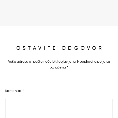
OSTAVITE ODGOVOR
Vaša adresa e-pošte neće biti objavljena.
Neophodna polja su
označena
*
Komentar
*