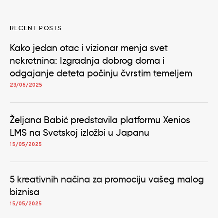
RECENT POSTS
Kako jedan otac i vizionar menja svet
nekretnina: Izgradnja dobrog doma i
odgajanje deteta počinju čvrstim temeljem
23/06/2025
Željana Babić predstavila platformu Xenios
LMS na Svetskoj izložbi u Japanu
15/05/2025
5 kreativnih načina za promociju vašeg malog
biznisa
15/05/2025