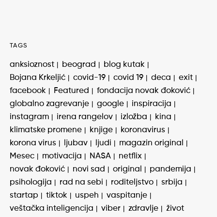
TAGS
anksioznost
beograd
blog kutak
Bojana Krkeljić
covid-19
covid 19
deca
exit
facebook
Featured
fondacija novak đoković
globalno zagrevanje
google
inspiracija
instagram
irena rangelov
izložba
kina
klimatske promene
knjige
koronavirus
korona virus
ljubav
ljudi
magazin original
Mesec
motivacija
NASA
netflix
novak đoković
novi sad
original
pandemija
psihologija
rad na sebi
roditeljstvo
srbija
startap
tiktok
uspeh
vaspitanje
veštačka inteligencija
viber
zdravlje
život