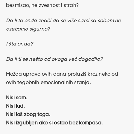
besmisao, neizvesnost i strah?
Da li to onda znači da se više sami sa sobom ne
osećamo sigurno?
I šta onda?
Da li ti se nešto od ovoga već dogodilo?
Možda upravo ovih dana prolaziš kroz neko od
ovih tegobnih emocionalnih stanja.
Nisi sam.
Nisi
lud
.
Nisi loš zbog toga.
Nisi izgubljen ako si ostao bez kompasa.