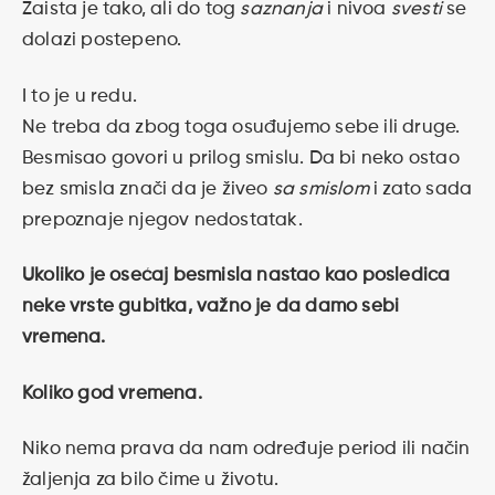
Zaista je tako, ali do tog
saznanja
i nivoa
svesti
se
dolazi postepeno.
I to je u redu.
Ne treba da zbog toga osuđujemo sebe ili druge.
Besmisao govori u prilog smislu. Da bi neko ostao
bez smisla znači da je živeo
sa smislom
i zato sada
prepoznaje njegov nedostatak.
Ukoliko je osećaj besmisla nastao kao posledica
neke vrste gubitka, važno je da damo sebi
vremena.
Koliko god vremena.
Niko nema prava da nam određuje period ili način
žaljenja za bilo čime u životu.