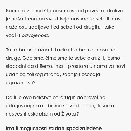
Samo mi znamo šta nosimo ispod površine i kakva
je naša trenutna svest koja nas vraća sebi ili nas,
nažalost, udaljava i od sebe i od drugih. I tako
vodi u
odvojenost
.
To treba prepoznati. Locirati sebe u odnosu na
druge. Gde smo, čime smo to sebe okružili, jesmo li
slobodni da dišemo, ima li prostora u nama za novi
udah od tolikog straha, zebnje i osećaja
ugroženosti?
Da li je ovo bekstvo od drugih dobrovoljno
udaljavanje kako bismo se vratili sebi, ili samo
nesvesni eskapizam od Života?
Ima li mogućnosti za dah ispod zaleđene