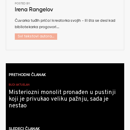
POSTED BY:
Irena Rangelov
Čuvarka tuđih priča i kreatorka svojih - ili šta se desi kad
bibliotekarka progovori...
Svi tekstovi autora...
Kretanje
PRETHODNI ČLANAK
članaka
BUDI AKTUELAN
Misteriozni monolit pronađen u pustinji
koji je privukao veliku pažnju, sada je
nestao
SLEDEĆI ČLANAK