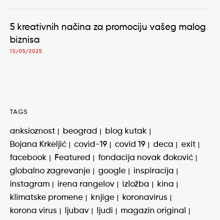
5 kreativnih načina za promociju vašeg malog
biznisa
15/05/2025
TAGS
anksioznost
beograd
blog kutak
Bojana Krkeljić
covid-19
covid 19
deca
exit
facebook
Featured
fondacija novak đoković
globalno zagrevanje
google
inspiracija
instagram
irena rangelov
izložba
kina
klimatske promene
knjige
koronavirus
korona virus
ljubav
ljudi
magazin original