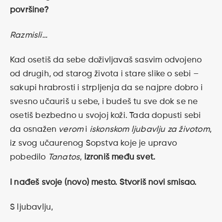
površine?
Razmisli…
Kad osetiš da sebe doživljavaš sasvim odvojeno
od drugih, od starog života i stare slike o sebi –
sakupi hrabrosti i strpljenja da se najpre dobro i
svesno učauriš u sebe, i budeš tu sve dok se ne
osetiš bezbedno u svojoj koži. Tada dopusti sebi
da osnažen
verom
i
iskonskom ljubavlju za životom
,
iz svog učaurenog Sopstva koje je upravo
pobedilo
Tanatos
,
izroniš među svet.
I nađeš svoje (novo) mesto. Stvoriš novi smisao.
S ljubavlju,