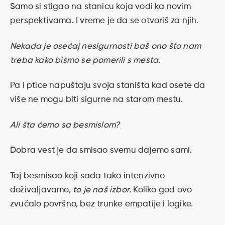
Samo si stigao na stanicu koja vodi ka novim
perspektivama. I vreme je da se otvoriš za njih.
Nekada je osećaj nesigurnosti baš ono što nam
treba kako bismo se pomerili s mesta.
Pa i ptice napuštaju svoja staništa kad osete da
više ne mogu biti sigurne na starom mestu.
Ali šta ćemo sa besmislom?
Dobra vest je da smisao svemu dajemo sami.
Taj besmisao koji sada tako intenzivno
doživaljavamo,
to je naš izbor.
Koliko god ovo
zvučalo površno, bez trunke empatije i logike.