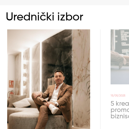
Urednički izbor
15/05/2025
5 krea
promo
bizni