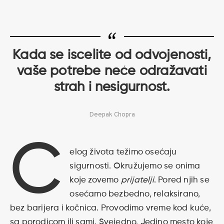
Kada se iscelite od odvojenosti,
vaše potrebe neće odražavati
strah i nesigurnost.
Deepak Chopra
C
elog života težimo osećaju
sigurnosti. Okružujemo se onima
koje zovemo
prijatelji
. Pored njih se
osećamo bezbedno, relaksirano,
bez barijera i kočnica. Provodimo vreme kod kuće,
sa porodicom ili sami. Svejedno. Jedino mesto koje