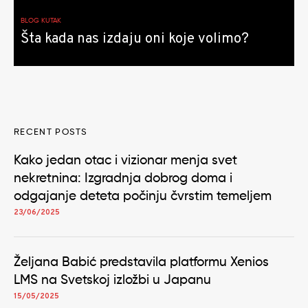
BLOG KUTAK
Šta kada nas izdaju oni koje volimo?
RECENT POSTS
Kako jedan otac i vizionar menja svet
nekretnina: Izgradnja dobrog doma i
odgajanje deteta počinju čvrstim temeljem
23/06/2025
Željana Babić predstavila platformu Xenios
LMS na Svetskoj izložbi u Japanu
15/05/2025