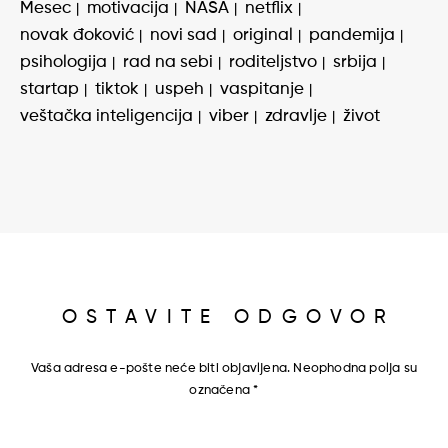
Mesec
motivacija
NASA
netflix
novak đoković
novi sad
original
pandemija
psihologija
rad na sebi
roditeljstvo
srbija
startap
tiktok
uspeh
vaspitanje
veštačka inteligencija
viber
zdravlje
život
OSTAVITE ODGOVOR
Vaša adresa e-pošte neće biti objavljena.
Neophodna polja su
označena
*