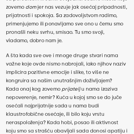
zovemo
dom
jer nas vezuje jak osećaj pripadnosti,
prijatnosti i spokoja. Sa zadovoljstvom radimo,
primenjujemo ili ponavljamo sve ono u čemu smo
pronašli neku svrhu, smisao. Tu smo svoji,
vladamo, dobro nam je.
A šta kada sve ove i mnoge druge stvari nama
važne koje ovde nismo nabrojali, iako njihov naziv
implicira pozitivne emocije i slike, to više ne
kongruira sa našim unutrašnjim doživljajem?
Kada onaj kog zovemo
prijatelj
u nama izaziva
nepoverenje, nemir? Kuća u kojoj smo se do juče
osećali najprijatnije sada u nama budi
klaustrofobične osećaje, ili bilo koju vrstu
neraspoloženja? Kada hobi, posao ili aktivnost
koju smo sa strašću obavljali sada donosi apatiju i