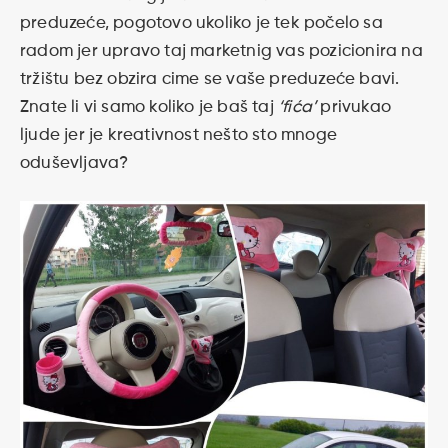
preduzeće, pogotovo ukoliko je tek počelo sa
radom jer upravo taj marketnig vas pozicionira na
tržištu bez obzira cime se vaše preduzeće bavi.
Znate li vi samo koliko je baš taj
‘fića’
privukao
ljude jer je kreativnost nešto sto mnoge
oduševljava?