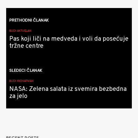
Kretanje
PRETHODNI ČLANAK
članaka
BUDI AKTUELAN
Pas koji liči na medveda i voli da posećuje
tržne centre
SLEDEĆI ČLANAK
BUDI INOVATIVAN
NASA: Zelena salata iz svemira bezbedna
za jelo