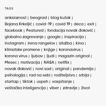
TAGS
anksioznost
beograd
blog kutak
Bojana Krkeljić
covid-19
covid 19
deca
exit
facebook
Featured
fondacija novak đoković
globalno zagrevanje
google
inspiracija
instagram
irena rangelov
izložba
kina
klimatske promene
knjige
koronavirus
korona virus
ljubav
ljudi
magazin original
Mesec
motivacija
NASA
netflix
novak đoković
novi sad
original
pandemija
psihologija
rad na sebi
roditeljstvo
srbija
startap
tiktok
uspeh
vaspitanje
veštačka inteligencija
viber
zdravlje
život