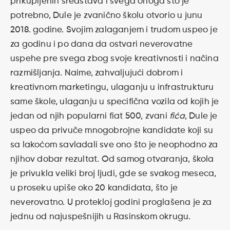
prikupljenih sredstava i svega onoga što je
potrebno, Dule je zvanično školu otvorio u junu
2018. godine. Svojim zalaganjem i trudom uspeo je
za godinu i po dana da ostvari neverovatne
uspehe pre svega zbog svoje kreativnosti i načina
razmišljanja. Naime, zahvaljujući dobrom i
kreativnom marketingu, ulaganju u infrastrukturu
same škole, ulaganju u specifična vozila od kojih je
jedan od njih popularni fiat 500, zvani
fića
, Dule je
uspeo da privuče mnogobrojne kandidate koji su
sa lakoćom savladali sve ono što je neophodno za
njihov dobar rezultat. Od samog otvaranja, škola
je privukla veliki broj ljudi, gde se svakog meseca,
u proseku upiše oko 20 kandidata, što je
neverovatno. U protekloj godini proglašena je za
jednu od najuspešnijih u Rasinskom okrugu.