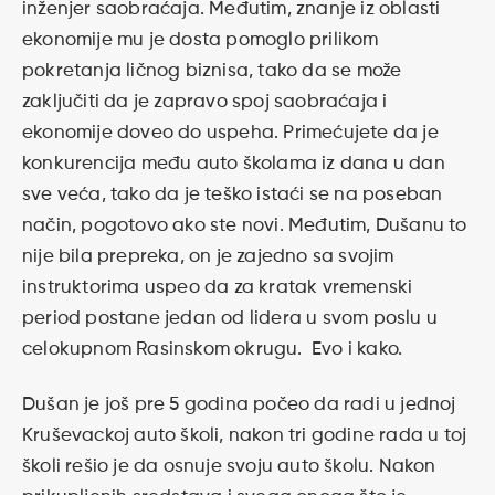
inženjer saobraćaja. Međutim, znanje iz oblasti
ekonomije mu je dosta pomoglo prilikom
pokretanja ličnog biznisa, tako da se može
zaključiti da je zapravo spoj saobraćaja i
ekonomije doveo do uspeha. Primećujete da je
konkurencija među auto školama iz dana u dan
sve veća, tako da je teško istaći se na poseban
način, pogotovo ako ste novi. Međutim, Dušanu to
nije bila prepreka, on je zajedno sa svojim
instruktorima uspeo da za kratak vremenski
period postane jedan od lidera u svom poslu u
celokupnom Rasinskom okrugu. Evo i kako.
Dušan je još pre 5 godina počeo da radi u jednoj
Kruševackoj auto školi, nakon tri godine rada u toj
školi rešio je da osnuje svoju auto školu. Nakon