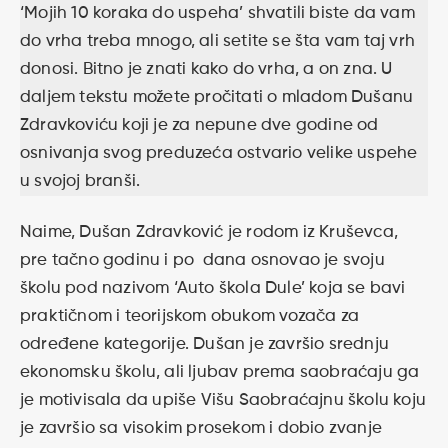
‘Mojih 10 koraka do uspeha’ shvatili biste da vam
do vrha treba mnogo, ali setite se šta vam taj vrh
donosi. Bitno je znati kako do vrha, a on zna. U
daljem tekstu možete pročitati o mladom Dušanu
Zdravkoviću koji je za nepune dve godine od
osnivanja svog preduzeća ostvario velike uspehe
u svojoj branši.
Naime, Dušan Zdravković je rodom iz Kruševca,
pre tačno godinu i po dana osnovao je svoju
školu pod nazivom ‘Auto škola Dule’ koja se bavi
praktičnom i teorijskom obukom vozača za
određene kategorije. Dušan je završio srednju
ekonomsku školu, ali ljubav prema saobraćaju ga
je motivisala da upiše Višu Saobraćajnu školu koju
je završio sa visokim prosekom i dobio zvanje