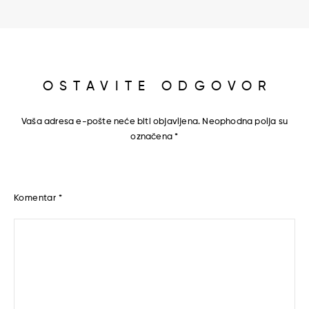
OSTAVITE ODGOVOR
Vaša adresa e-pošte neće biti objavljena.
Neophodna polja su
označena
*
Komentar
*