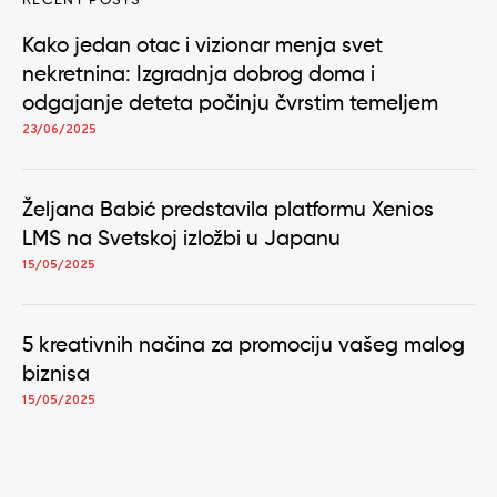
RECENT POSTS
Kako jedan otac i vizionar menja svet
nekretnina: Izgradnja dobrog doma i
odgajanje deteta počinju čvrstim temeljem
23/06/2025
Željana Babić predstavila platformu Xenios
LMS na Svetskoj izložbi u Japanu
15/05/2025
5 kreativnih načina za promociju vašeg malog
biznisa
15/05/2025