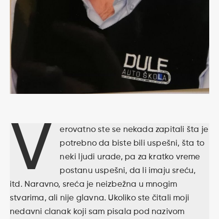
V
erovatno ste se nekada zapitali šta je
potrebno da biste bili uspešni, šta to
neki ljudi urade, pa za kratko vreme
postanu uspešni, da li imaju sreću,
itd. Naravno, sreća je neizbežna u mnogim
stvarima, ali nije glavna. Ukoliko ste čitali moji
nedavni clanak koji sam pisala pod nazivom