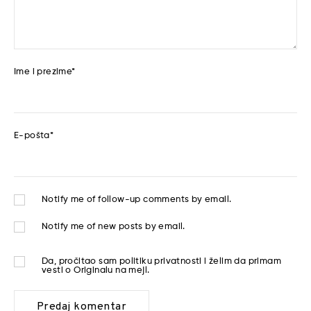
Ime i prezime
*
E-pošta
*
Notify me of follow-up comments by email.
Notify me of new posts by email.
Da, pročitao sam
politiku privatnosti
i želim da primam
vesti o Originalu na mejl.