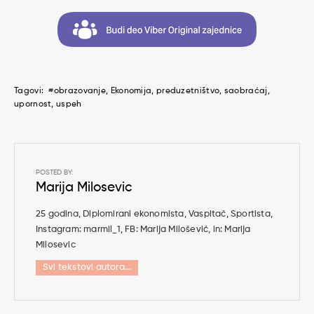
Tagovi:
#obrazovanje
Ekonomija
preduzetništvo
saobraćaj
upornost
uspeh
POSTED BY:
Marija Milosevic
25 godina, Diplomirani ekonomista, Vaspitač, Sportista,
Instagram: marmil_1, FB: Marija Milošević, in: Marija
Milosevic
Svi tekstovi autora...