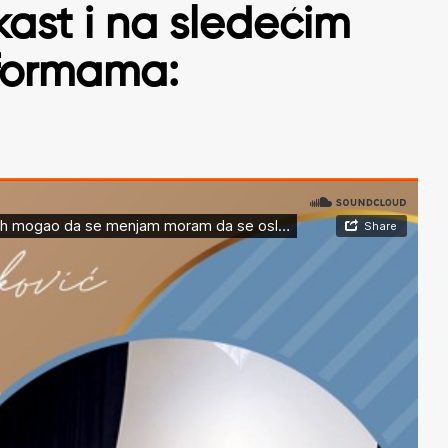
ast i na sledećim
formama: