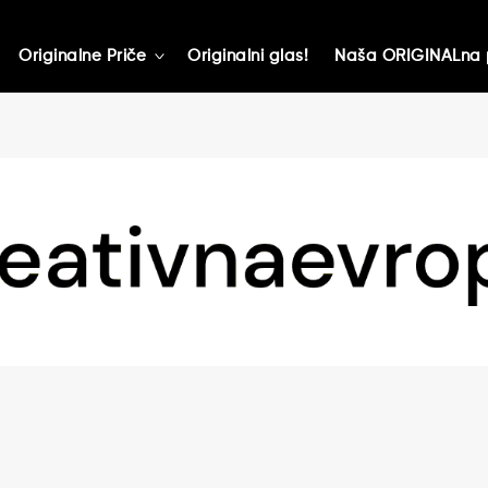
Originalne Priče
Originalni glas!
Naša ORIGINALna 
toggle
child
menu