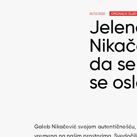
20/12/2020
ORIGINALNI GLAS!
Jelen
Nikač
da s
se os
Galeb Nikačević svojom autentičnošću, 
vremena na našim prostorima. Svedočil