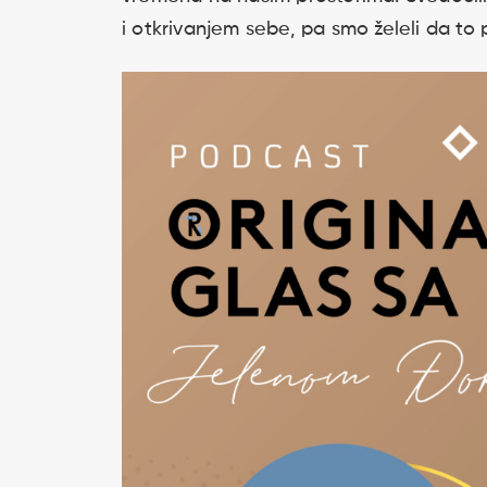
i otkrivanjem sebe, pa smo želeli da to