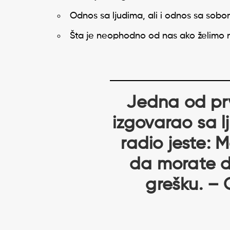
Odnos sa ljudima, ali i odnos sa sobom
Šta je neophodno od nas ako želimo
Jedna od prv
izgovarao sa 
radio jeste:
da morate d
grešku. – 