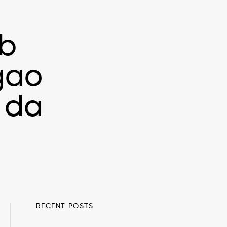
eb
gao
 da
RECENT POSTS