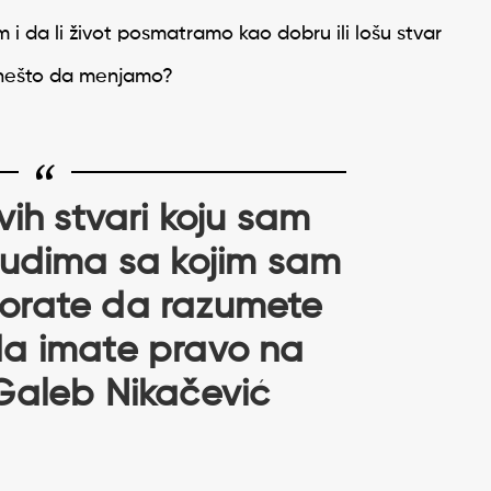
 i da li život posmatramo kao dobru ili lošu stvar
 nešto da menjamo?
ih stvari koju sam
ljudima sa kojim sam
 Morate da razumete
a imate pravo na
Galeb Nikačević