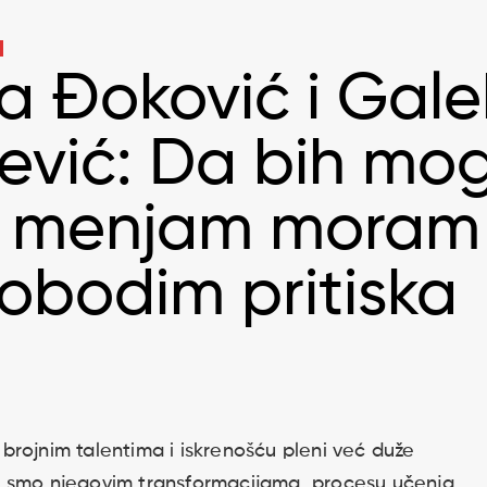
a Đoković i Gal
ević: Da bih mo
e menjam moram
lobodim pritiska
brojnim talentima i iskrenošću pleni već duže
i smo njegovim transformacijama, procesu učenja