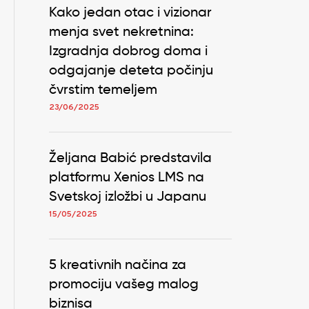
Kako jedan otac i vizionar
menja svet nekretnina:
Izgradnja dobrog doma i
odgajanje deteta počinju
čvrstim temeljem
23/06/2025
Željana Babić predstavila
platformu Xenios LMS na
Svetskoj izložbi u Japanu
15/05/2025
5 kreativnih načina za
promociju vašeg malog
biznisa