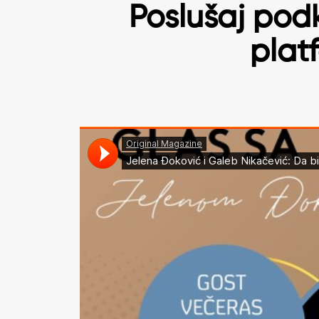
Poslušaj podk
plat