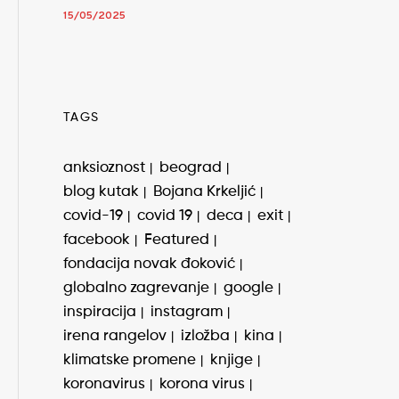
15/05/2025
TAGS
anksioznost
beograd
blog kutak
Bojana Krkeljić
covid-19
covid 19
deca
exit
facebook
Featured
fondacija novak đoković
globalno zagrevanje
google
inspiracija
instagram
irena rangelov
izložba
kina
klimatske promene
knjige
koronavirus
korona virus