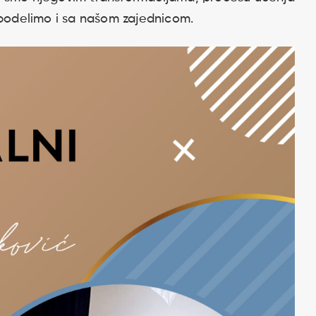
 podelimo i sa našom zajednicom.