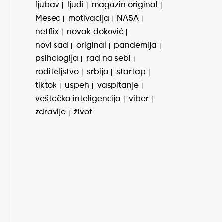
ljubav
ljudi
magazin original
Mesec
motivacija
NASA
netflix
novak đoković
novi sad
original
pandemija
psihologija
rad na sebi
roditeljstvo
srbija
startap
tiktok
uspeh
vaspitanje
veštačka inteligencija
viber
zdravlje
život