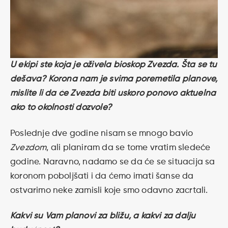
U ekipi ste koja je oživela bioskop Zvezda. Šta se tu
dešava? Korona nam je svima poremetila planove,
mislite li da će Zvezda biti uskoro ponovo aktuelna
ako to okolnosti dozvole?
Poslednje dve godine nisam se mnogo bavio
Zvezdom
, ali planiram da se tome vratim sledeće
godine. Naravno, nadamo se da će se situacija sa
koronom poboljšati i da ćemo imati šanse da
ostvarimo neke zamisli koje smo odavno zacrtali.
Kakvi su Vam planovi za bližu, a kakvi za dalju