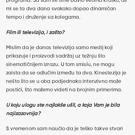
programa. Ja sam se time bavio veoma kratko, ali
mi se ta dva dana svakako dopao dinamičan
tempo i druženje sa kolegama.
Film ili televizija, i zašto?
Mislim da je danas televizija samo medij koji
prikazuje i proizvodi sadržaj uz težnju što
sinematičnijem izrazu. U tom smislu, ne mogu
zaista da se odlučim između ta dva. Kinestezija je
nešto što se u oba podjednako intenzivno može
postići, što možemo videti na brojnim primerima.
U koju ulogu ste najlakše ušli, a koja Vam je bila
najizazovnija?
S vremenom sam naučio da je teško takve stvari