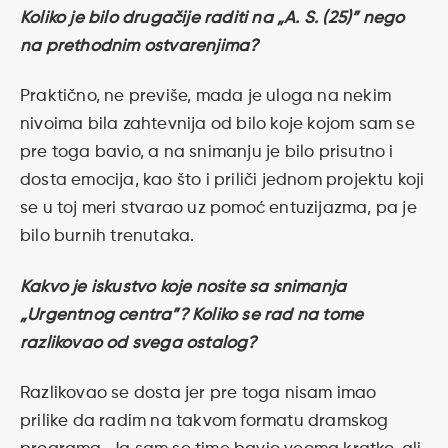
Koliko je bilo drugačije raditi na „A. S. (25)” nego
na prethodnim ostvarenjima?
Praktično, ne previše, mada je uloga na nekim
nivoima bila zahtevnija od bilo koje kojom sam se
pre toga bavio, a na snimanju je bilo prisutno i
dosta emocija, kao što i priliči jednom projektu koji
se u toj meri stvarao uz pomoć entuzijazma, pa je
bilo burnih trenutaka.
Kakvo je iskustvo koje nosite sa snimanja
„Urgentnog centra”? Koliko se rad na tome
razlikovao od svega ostalog?
Razlikovao se dosta jer pre toga nisam imao
prilike da radim na takvom formatu dramskog