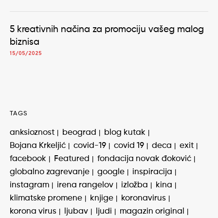
5 kreativnih načina za promociju vašeg malog
biznisa
15/05/2025
TAGS
anksioznost
beograd
blog kutak
Bojana Krkeljić
covid-19
covid 19
deca
exit
facebook
Featured
fondacija novak đoković
globalno zagrevanje
google
inspiracija
instagram
irena rangelov
izložba
kina
klimatske promene
knjige
koronavirus
korona virus
ljubav
ljudi
magazin original