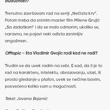
budućnost?
Trenutno završavam rad na seriji „Nečista krv”.
Potom treba da snimim master film Milene Grujić
„Sa zadatkom” i da se malo odmorim, ukoliko se,
naravno, ne pojavi neki odista zanimljiv
angažman.
Offtopic
– šta Vladimir Gvojić radi kad ne radi?
Trudim se da uvek radim na sebi. E sad, da li je to
rad na karakteru, intelektu, obrazovanju, ulozi, ili
prosto gledanje u plafon, uvek se nečime bavim,
posvećeno koliko sam u mogućnosti.
Tekst: Jovana Bojanić