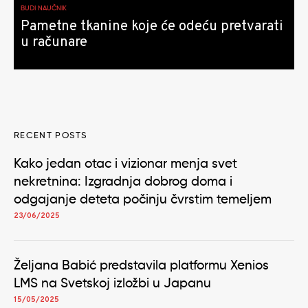
BUDI NAUČNIK
Pametne tkanine koje će odeću pretvarati
u računare
RECENT POSTS
Kako jedan otac i vizionar menja svet
nekretnina: Izgradnja dobrog doma i
odgajanje deteta počinju čvrstim temeljem
23/06/2025
Željana Babić predstavila platformu Xenios
LMS na Svetskoj izložbi u Japanu
15/05/2025