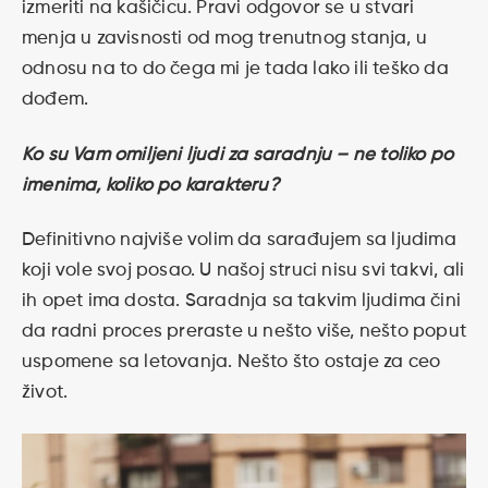
izmeriti na kašičicu. Pravi odgovor se u stvari
menja u zavisnosti od mog trenutnog stanja, u
odnosu na to do čega mi je tada lako ili teško da
dođem.
Ko su Vam omiljeni ljudi za saradnju – ne toliko po
imenima, koliko po karakteru?
Definitivno najviše volim da sarađujem sa ljudima
koji vole svoj posao. U našoj struci nisu svi takvi, ali
ih opet ima dosta. Saradnja sa takvim ljudima čini
da radni proces preraste u nešto više, nešto poput
uspomene sa letovanja. Nešto što ostaje za ceo
život.