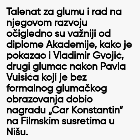
Talenat za glumu i rad na
njegovom razvoju
očigledno su važniji od
diplome Akademije, kako je
pokazao i Vladimir Gvojić,
drugi glumac nakon Pavla
Vuisića koji je bez
formalnog glumačkog
obrazovanja dobio
nagradu „Car Konstantin”
na Filmskim susretima u
Nišu.