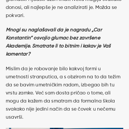
donosi, ali najlepše je ne analizirati je. Možda se
pokvari.
Mnogi su naglašavali da je nagradu „Car
Konstantin” osvojio glumac bez završene
Akademije. Smatrate li to bitnim i kakav je Vaš
komentar?
Mislim da je robovanje bilo kakvoj formi u
umetnosti stranputica, a s obzirom na to da težim
da se bavim umetničkim radom, izbegao bih tu
vrstu zamke. Već sam dosta pričao o tome, ali
mogu da kažem da smatram da formalna škola
svakako nije jedini način da se čovek u nečemu
usavrši.