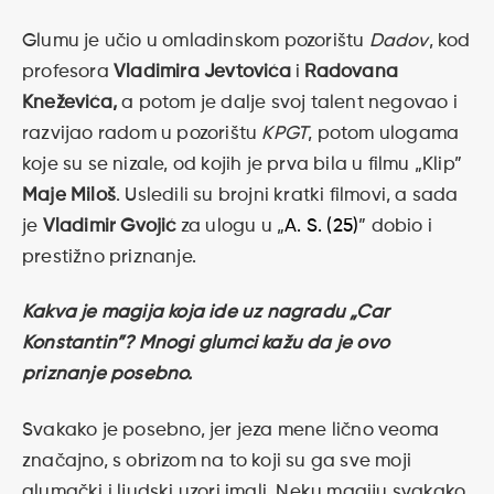
Glumu je učio u omladinskom pozorištu
Dadov
, kod
profesora
Vladimira Jevtovića
i
Radovana
Kneževića,
a potom je dalje svoj talent negovao i
razvijao radom u pozorištu
KPGT
, potom ulogama
koje su se nizale, od kojih je prva bila u filmu „Klip”
Maje Miloš
. Usledili su brojni kratki filmovi, a sada
je
Vladimir Gvojić
za ulogu u „
A. S. (25)
” dobio i
prestižno priznanje.
Kakva je magija koja ide uz nagradu „Car
Konstantin”? Mnogi glumci kažu da je ovo
priznanje posebno.
Svakako je posebno, jer jeza mene lično veoma
značajno, s obrizom na to koji su ga sve moji
glumački i ljudski uzori imali. Neku magiju svakako