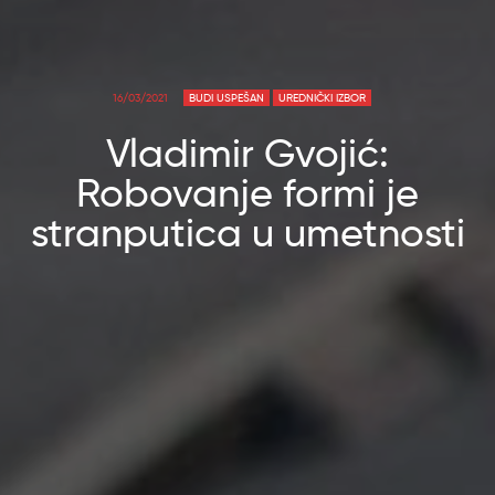
16/03/2021
BUDI USPEŠAN
UREDNIČKI IZBOR
Vladimir Gvojić:
Robovanje formi je
stranputica u umetnosti