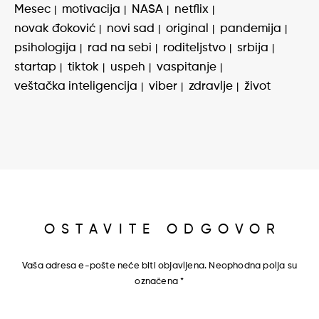
Mesec
motivacija
NASA
netflix
novak đoković
novi sad
original
pandemija
psihologija
rad na sebi
roditeljstvo
srbija
startap
tiktok
uspeh
vaspitanje
veštačka inteligencija
viber
zdravlje
život
OSTAVITE ODGOVOR
Vaša adresa e-pošte neće biti objavljena.
Neophodna polja su
označena
*