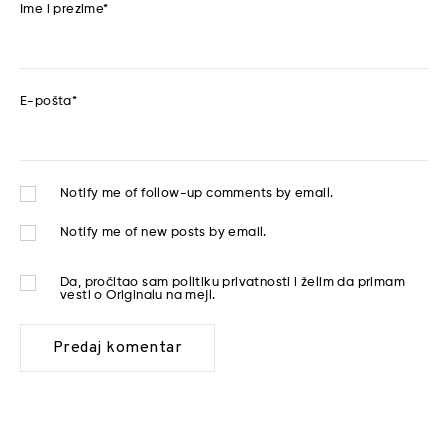
Ime i prezime
*
E-pošta
*
Notify me of follow-up comments by email.
Notify me of new posts by email.
Da, pročitao sam
politiku privatnosti
i želim da primam
vesti o Originalu na mejl.