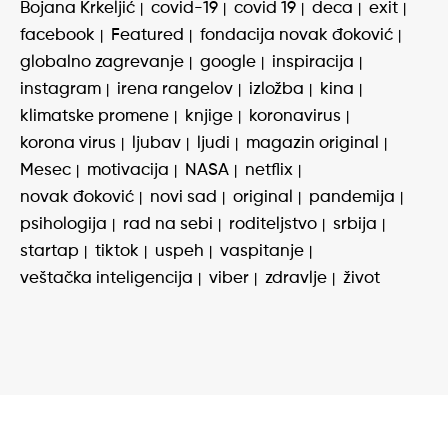
Bojana Krkeljić
covid-19
covid 19
deca
exit
facebook
Featured
fondacija novak đoković
globalno zagrevanje
google
inspiracija
instagram
irena rangelov
izložba
kina
klimatske promene
knjige
koronavirus
korona virus
ljubav
ljudi
magazin original
Mesec
motivacija
NASA
netflix
novak đoković
novi sad
original
pandemija
psihologija
rad na sebi
roditeljstvo
srbija
startap
tiktok
uspeh
vaspitanje
veštačka inteligencija
viber
zdravlje
život