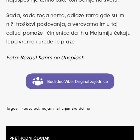
najuspešnije tehnološke kompanije na svetu.
Sada, kada toga nema, odlaze tamo gde su im
niži troškovi poslovanja, a verovatno im u toj
odluci pomaže i činjenica da ih u Majamiju čekaju
lepo vreme i uređene plaže.
Foto:
Rezaul Karim
on
Unsplash
Tagovi:
Featured
majami
silicijumska dolina
Kretanje
PRETHODNI ČLANAK