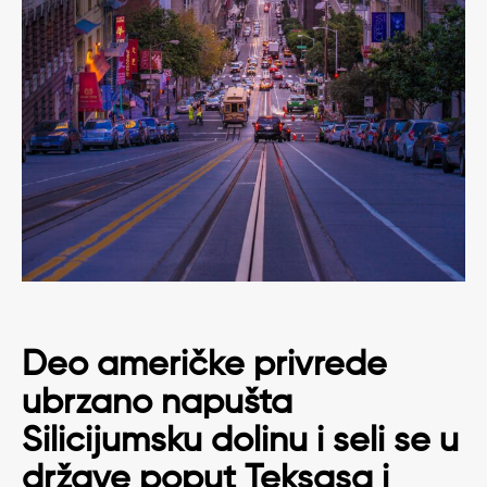
Deo američke privrede
ubrzano napušta
Silicijumsku dolinu i seli se u
države poput Teksasa i