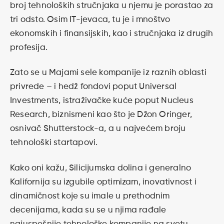
broj tehnoloških stručnjaka u njemu je porastao za
tri odsto. Osim IT-jevaca, tu je i mnoštvo
ekonomskih i finansijskih, kao i stručnjaka iz drugih
profesija.
Zato se u Majami sele kompanije iz raznih oblasti
privrede – i hedž fondovi poput Universal
Investments, istraživačke kuće poput Nucleus
Research, biznismeni kao što je Džon Oringer,
osnivač Shutterstock-a, a u najvećem broju
tehnološki startapovi.
Kako oni kažu, Silicijumska dolina i generalno
Kalifornija su izgubile optimizam, inovativnost i
dinamičnost koje su imale u prethodnim
decenijama, kada su se u njima rađale