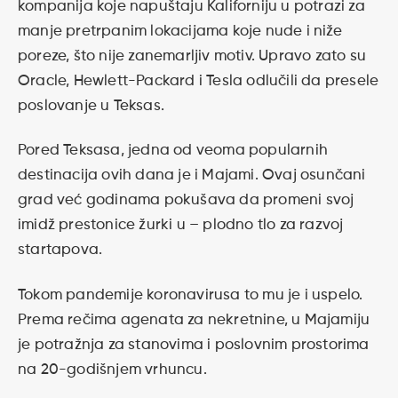
kompanija koje napuštaju Kaliforniju u potrazi za
manje pretrpanim lokacijama koje nude i niže
poreze, što nije zanemarljiv motiv. Upravo zato su
Oracle, Hewlett-Packard i Tesla odlučili da presele
poslovanje u Teksas.
Pored Teksasa, jedna od veoma popularnih
destinacija ovih dana je i Majami. Ovaj osunčani
grad već godinama pokušava da promeni svoj
imidž prestonice žurki u – plodno tlo za razvoj
startapova.
Tokom pandemije koronavirusa to mu je i uspelo.
Prema rečima agenata za nekretnine, u Majamiju
je potražnja za stanovima i poslovnim prostorima
na 20-godišnjem vrhuncu.