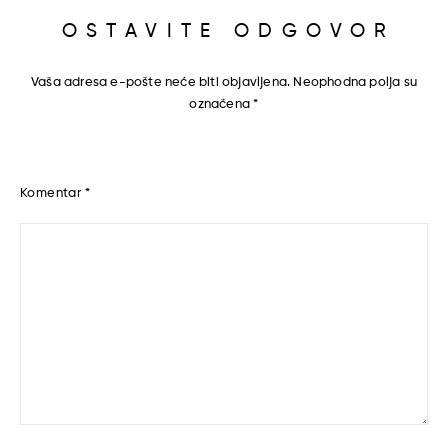
OSTAVITE ODGOVOR
Vaša adresa e-pošte neće biti objavljena.
Neophodna polja su
označena
*
Komentar
*