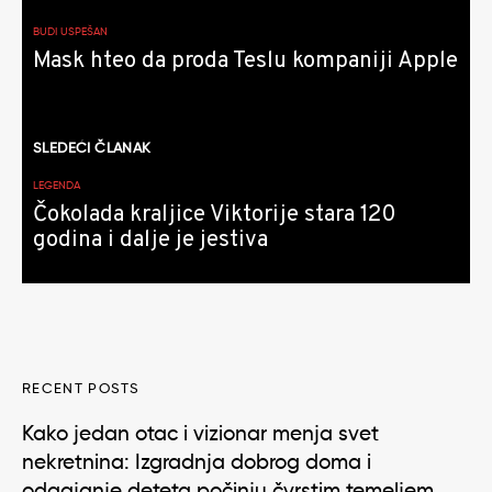
članaka
BUDI USPEŠAN
Mask hteo da proda Teslu kompaniji Apple
SLEDEĆI ČLANAK
LEGENDA
Čokolada kraljice Viktorije stara 120
godina i dalje je jestiva
RECENT POSTS
Kako jedan otac i vizionar menja svet
nekretnina: Izgradnja dobrog doma i
odgajanje deteta počinju čvrstim temeljem