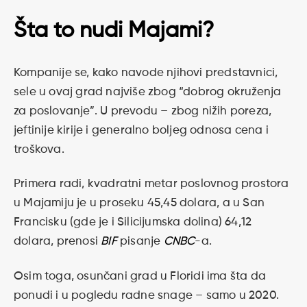
Šta to nudi Majami?
Kompanije se, kako navode njihovi predstavnici,
sele u ovaj grad najviše zbog “dobrog okruženja
za poslovanje”. U prevodu – zbog nižih poreza,
jeftinije kirije i generalno boljeg odnosa cena i
troškova.
Primera radi, kvadratni metar poslovnog prostora
u Majamiju je u proseku 45,45 dolara, a u San
Francisku (gde je i Silicijumska dolina) 64,12
dolara, prenosi
BIF
pisanje
CNBC
-a.
Osim toga, osunčani grad u Floridi ima šta da
ponudi i u pogledu radne snage – samo u 2020.