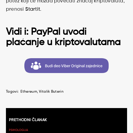
potez koji će možda povećati značaj kriptovaluta,
prenosi
Startit
.
Vidi i:
PayPal uvodi
plaćanje u kriptovalutama
Tagovi:
Ethereum
Vitalik Buterin
Kretanje
PRETHODNI ČLANAK
članaka
PSIHOLOGIJA