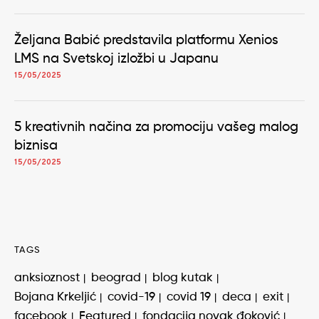
Željana Babić predstavila platformu Xenios
LMS na Svetskoj izložbi u Japanu
15/05/2025
5 kreativnih načina za promociju vašeg malog
biznisa
15/05/2025
TAGS
anksioznost
beograd
blog kutak
Bojana Krkeljić
covid-19
covid 19
deca
exit
facebook
Featured
fondacija novak đoković