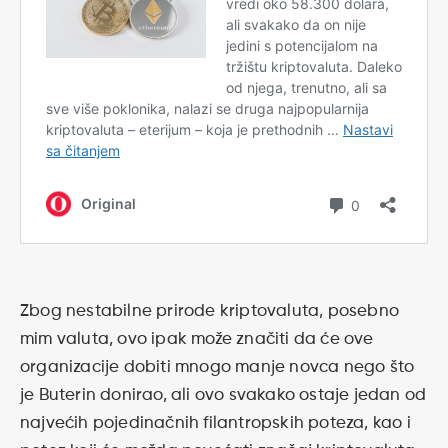
Zbog nestabilne prirode kriptovaluta, posebno
mim valuta, ovo ipak može značiti da će ove
organizacije dobiti mnogo manje novca nego što
je Buterin donirao, ali ovo svakako ostaje jedan od
najvećih pojedinačnih filantropskih poteza, kao i