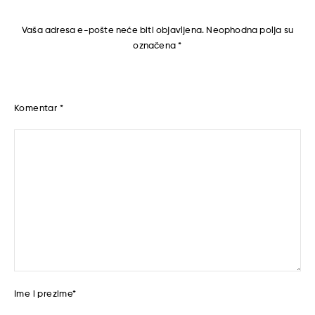
Vaša adresa e-pošte neće biti objavljena.
Neophodna polja su
označena
*
Komentar
*
Ime i prezime
*