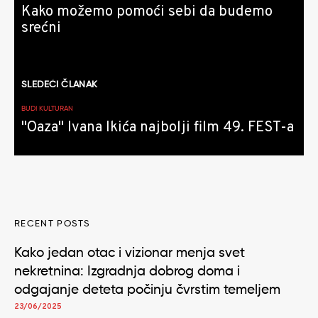
Kako možemo pomoći sebi da budemo
srećni
SLEDEĆI ČLANAK
BUDI KULTURAN
"Oaza" Ivana Ikića najbolji film 49. FEST-a
RECENT POSTS
Kako jedan otac i vizionar menja svet
nekretnina: Izgradnja dobrog doma i
odgajanje deteta počinju čvrstim temeljem
23/06/2025