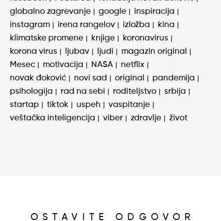
globalno zagrevanje
google
inspiracija
instagram
irena rangelov
izložba
kina
klimatske promene
knjige
koronavirus
korona virus
ljubav
ljudi
magazin original
Mesec
motivacija
NASA
netflix
novak đoković
novi sad
original
pandemija
psihologija
rad na sebi
roditeljstvo
srbija
startap
tiktok
uspeh
vaspitanje
veštačka inteligencija
viber
zdravlje
život
OSTAVITE ODGOVOR