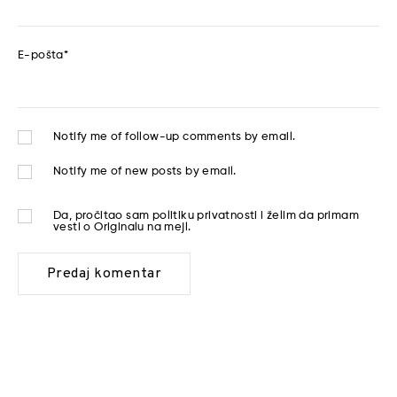
E-pošta
*
Notify me of follow-up comments by email.
Notify me of new posts by email.
Da, pročitao sam
politiku privatnosti
i želim da primam
vesti o Originalu na mejl.