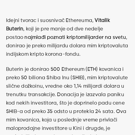
Idejni tvorac i suosnivač Ethereuma,
Vitalik
Buterin
, koji je pre manje od dve nedelje
postao
najmlađi poznati kriptomilijarder na svetu
,
donirao je preko milijardu dolara mim kriptovaluta
indijskom kripto korona-fondu.
Buterin je donirao 500 Ethereum (ETH) kovanica i
preko 50 biliona Shiba Inu (SHIB), mim kriptovalute
slične dožkoinu, vredne oko 1,14 milijardi dolara u
trenutku transakcije. Donacija je izazvala paniku
kod nekih investitora, što je doprinelo padu cene
SHIB-a od preko 35 odsto u protekla 24 sata. Ova
mim kovanica, koja u poslednje vreme privlači
maloprodajne investitore u Kini i drugde, je