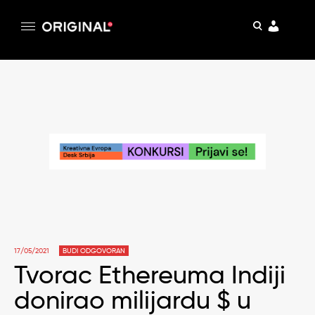
pretraga
Original
Original magazin
Skip
to
content
17/05/2021
BUDI ODGOVORAN
Tvorac Ethereuma Indiji
donirao milijardu $ u