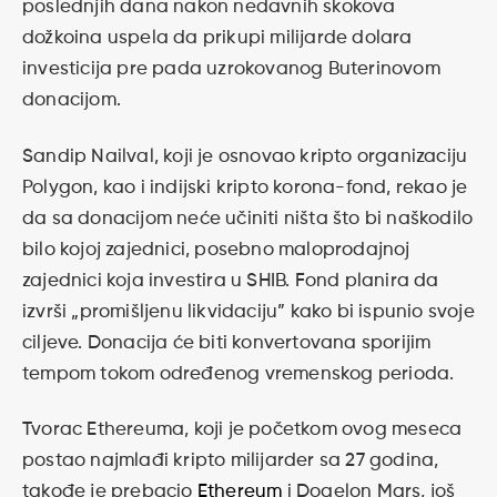
poslednjih dana nakon nedavnih skokova
dožkoina uspela da prikupi milijarde dolara
investicija pre pada uzrokovanog Buterinovom
donacijom.
Sandip Nailval, koji je osnovao kripto organizaciju
Polygon, kao i indijski kripto korona-fond, rekao je
da sa donacijom neće učiniti ništa što bi naškodilo
bilo kojoj zajednici, posebno maloprodajnoj
zajednici koja investira u SHIB. Fond planira da
izvrši „promišljenu likvidaciju” kako bi ispunio svoje
ciljeve. Donacija će biti konvertovana sporijim
tempom tokom određenog vremenskog perioda.
Tvorac Ethereuma, koji je početkom ovog meseca
postao najmlađi kripto milijarder sa 27 godina,
takođe je prebacio
Ethereum
i Dogelon Mars, još