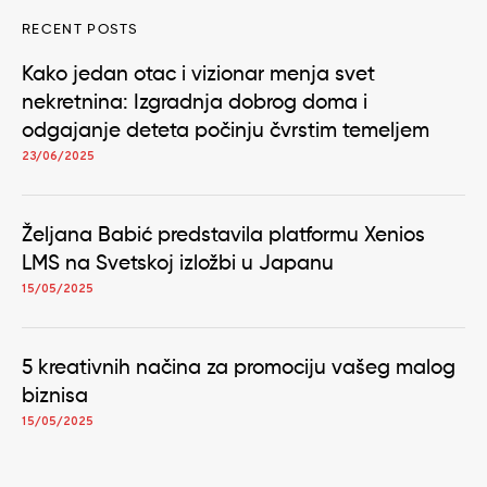
RECENT POSTS
Kako jedan otac i vizionar menja svet
nekretnina: Izgradnja dobrog doma i
odgajanje deteta počinju čvrstim temeljem
23/06/2025
Željana Babić predstavila platformu Xenios
LMS na Svetskoj izložbi u Japanu
15/05/2025
5 kreativnih načina za promociju vašeg malog
biznisa
15/05/2025