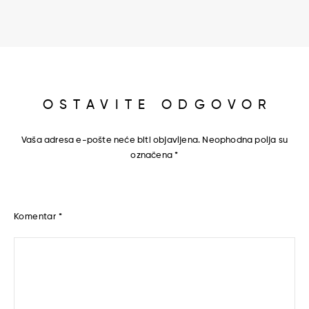
OSTAVITE ODGOVOR
Vaša adresa e-pošte neće biti objavljena.
Neophodna polja su
označena
*
Komentar
*