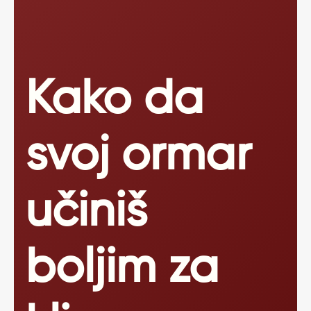
Kako da
svoj ormar
učiniš
boljim za