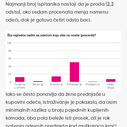
Najmanji broj ispitanika nastoji da je proda (2,2
odsto), oko sedam procenata menja namenu
odeći, dok je gotovo četiri odsto baci.
Iako se često ponavlja da žene prednjače u
kupovini odeće, istraživanje je pokazalo, da osim
minimalnih razlika u broju pojedinih kupljenih
komada, oba pola beleže isti prosek, ali je rok
nošenja odevnih predmeta kod muškaraca kraći