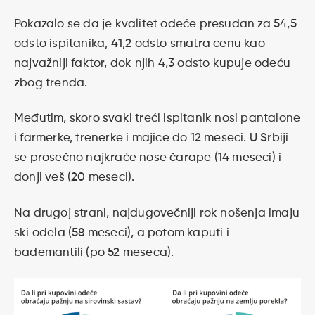
Pokazalo se da je kvalitet odeće presudan za 54,5
odsto ispitanika, 41,2 odsto smatra cenu kao
najvažniji faktor, dok njih 4,3 odsto kupuje odeću
zbog trenda.
Međutim, skoro svaki treći ispitanik nosi pantalone
i farmerke, trenerke i majice do 12 meseci. U Srbiji
se prosečno najkraće nose čarape (14 meseci) i
donji veš (20 meseci).
Na drugoj strani, najdugovečniji rok nošenja imaju
ski odela (58 meseci), a potom kaputi i
bademantili (po 52 meseca).