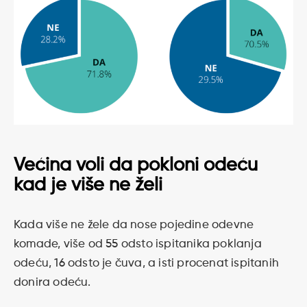
Većina voli da pokloni odeću
kad je više ne želi
Kada više ne žele da nose pojedine odevne
komade, više od 55 odsto ispitanika poklanja
odeću, 16 odsto je čuva, a isti procenat ispitanih
donira odeću.