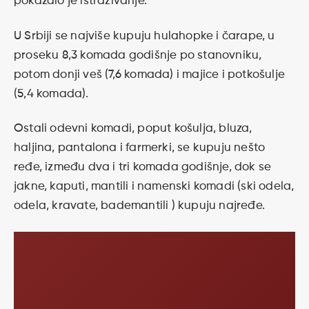
pokazalo je istraživanje.
U Srbiji se najviše kupuju hulahopke i čarape, u
proseku 8,3 komada godišnje po stanovniku,
potom donji veš (7,6 komada) i majice i potkošulje
(5,4 komada).
Ostali odevni komadi, poput košulja, bluza,
haljina, pantalona i farmerki, se kupuju nešto
ređe, između dva i tri komada godišnje, dok se
jakne, kaputi, mantili i namenski komadi (ski odela,
odela, kravate, bademantili ) kupuju najređe.