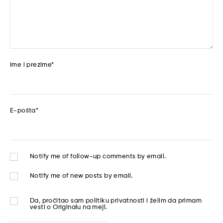
Ime i prezime
*
E-pošta
*
Notify me of follow-up comments by email.
Notify me of new posts by email.
Da, pročitao sam
politiku privatnosti
i želim da primam
vesti o Originalu na mejl.