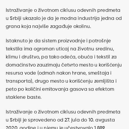
Istraživanje o životnom ciklusu odevnih predmeta
u Srbiji ukazalo je da je modna industrija jedna od
grana koja najviše zagađuje okolinu.
Istaknuto je da sistem proizvodnje i potrošnje
tekstila ima ogroman uticaj na životnu sredinu,
klimu i društvo, pa tako odeća, obuća i tekstil za
domaćinstvo zauzimaju četvrto mesto u korišćenju
resursa vode (odmah nakon hrane, smeštaja i
transporta), drugo mesto u korišćenju zemljišta i
peto po količini emitovanja gasova sa efektom
staklene baste.
Istraživanje o životnom ciklusu odevnih predmeta
u Srbiji je sprovedeno od 27. jula do 10. avgusta
2020. godine i u njemu je učestvovalo 1.889