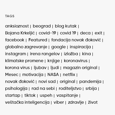
TAGS
anksioznost
beograd
blog kutak
Bojana Krkeljić
covid-19
covid 19
deca
exit
facebook
Featured
fondacija novak đoković
globalno zagrevanje
google
inspiracija
instagram
irena rangelov
izložba
kina
klimatske promene
knjige
koronavirus
korona virus
ljubav
ljudi
magazin original
Mesec
motivacija
NASA
netflix
novak đoković
novi sad
original
pandemija
psihologija
rad na sebi
roditeljstvo
srbija
startap
tiktok
uspeh
vaspitanje
veštačka inteligencija
viber
zdravlje
život