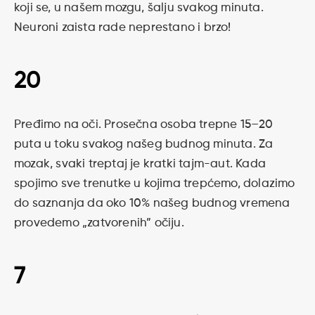
koji se, u našem mozgu, šalju svakog minuta.
Neuroni zaista rade neprestano i brzo!
20
Pređimo na oči. Prosečna osoba trepne 15–20
puta u toku svakog našeg budnog minuta. Za
mozak, svaki treptaj je kratki tajm-aut. Kada
spojimo sve trenutke u kojima trepćemo, dolazimo
do saznanja da oko 10% našeg budnog vremena
provedemo „zatvorenih” očiju.
7