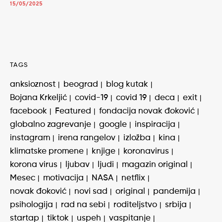
15/05/2025
TAGS
anksioznost
beograd
blog kutak
Bojana Krkeljić
covid-19
covid 19
deca
exit
facebook
Featured
fondacija novak đoković
globalno zagrevanje
google
inspiracija
instagram
irena rangelov
izložba
kina
klimatske promene
knjige
koronavirus
korona virus
ljubav
ljudi
magazin original
Mesec
motivacija
NASA
netflix
novak đoković
novi sad
original
pandemija
psihologija
rad na sebi
roditeljstvo
srbija
startap
tiktok
uspeh
vaspitanje