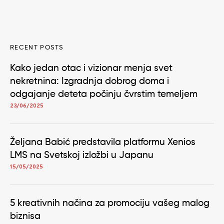
RECENT POSTS
Kako jedan otac i vizionar menja svet
nekretnina: Izgradnja dobrog doma i
odgajanje deteta počinju čvrstim temeljem
23/06/2025
Željana Babić predstavila platformu Xenios
LMS na Svetskoj izložbi u Japanu
15/05/2025
5 kreativnih načina za promociju vašeg malog
biznisa