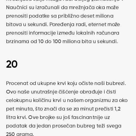
Naučnici su izračunali da mrežnjača oka može
prenositi podatke sa približno deset miliona
bitova u sekundi. Poređenja radi, eternet može
prenositi informacije između lokalnih računara
brzinama od 10 do 100 miliona bita u sekundi.
20
Procenat od ukupne krvi koju očiste naši bubrezi.
Ovo naše unutrašnje čišćenje obrađuje i čisti
celokupnu količinu krvi u našem organizmu za oko
pet minuta, što znači da se za minut prečisti 1,2
litra krvi. Ove brojke su još fascinantnije uz
podatak da jedan prosečan bubreg teži svega
250 grama.