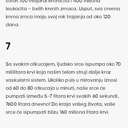
stvori 100 milijardi eritrocita i 400 miliona
leukocita – belih krvnih zrnaca. Usput, sva crvena
krvna zrnca imaju svoj rok trajanja od oko 120
dana.
7
Sa svakim otkucajem, ljudsko srce ispumpa oko 70
mililitara krvi koja našim telom struji dalje kroz
vaskularni sistem. Ukoliko puls u mirovanju iznosi
od 60 do 80 otkucaja u minuti, naše srce će
pumpati između 5–7 litara krvi svakih 60 sekundi,
7600 litara dnevno! Do kraja vašeg života, vaše
srce će ispumpati blizu 160 miliona litara krvi.