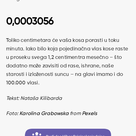
0,0003056
Toliko centimetara će vaša kosa porasti u toku
minuta. Iako bilo koja pojedinačna vlas kose raste
u proseku svega 1,2 centimentra mesečno – što
dodatno može zavisiti od rase, ishrane, naše
starosti i izloženosti suncu – na glavi imamo i do
100.000 vlasi.
Tekst: Nataša Kilibarda
Foto:
Karolina Grabowska
from
Pexels