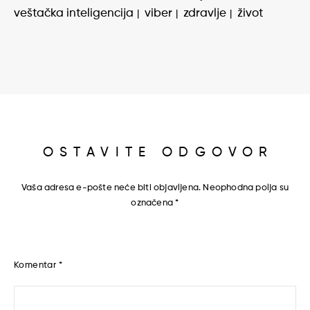
veštačka inteligencija
viber
zdravlje
život
OSTAVITE ODGOVOR
Vaša adresa e-pošte neće biti objavljena.
Neophodna polja su
označena
*
Komentar
*