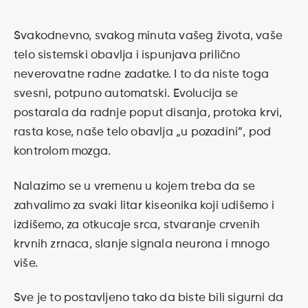
Svakodnevno, svakog minuta vašeg života, vaše
telo sistemski obavlja i ispunjava prilično
neverovatne radne zadatke. I to da niste toga
svesni, potpuno automatski. Evolucija se
postarala da radnje poput disanja, protoka krvi,
rasta kose, naše telo obavlja „u pozadini”, pod
kontrolom mozga.
Nalazimo se u vremenu u kojem treba da se
zahvalimo za svaki litar kiseonika koji udišemo i
izdišemo, za otkucaje srca, stvaranje crvenih
krvnih zrnaca, slanje signala neurona i mnogo
više.
Sve je to postavljeno tako da biste bili sigurni da