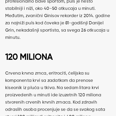
profesionalno bave sportom, puls je nešto
stabilniji i niži, oko 40–50 otkucaja u minuti.
Međutim, zvanični Ginisov rekorder iz 2014. godine
za najniži puls kod čoveka je 81-godišnji Danijel
Grin, nekadašnji sportista, sa svega 26 otkucaja u
minutu.
120 MILIONA
Crvena krvna zrnca, eritrociti, ćelijska su
komponenta krvi sa zadatkom da prenose
kiseonik iz pluća u tkiva. Na sedam litara krvi
proizvedenih u minuti ide izuzetnih 120 miliona
stvorenih crvenih krvnih zrnaca. Kod zdravih
odraslih osoba procenjuje se da se svakog sata