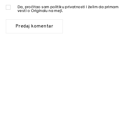
Da, pročitao sam
politiku privatnosti
i želim da primam
vesti o Originalu na mejl.