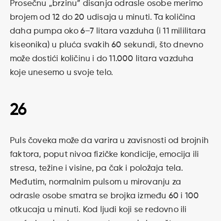
Prosečnu „brzinu” disanja odrasle osobe merimo
brojem od 12 do 20 udisaja u minuti. Ta količina
daha pumpa oko 6–7 litara vazduha (i 11 mililitara
kiseonika) u pluća svakih 60 sekundi, što dnevno
može dostići količinu i do 11.000 litara vazduha
koje unesemo u svoje telo.
26
Puls čoveka može da varira u zavisnosti od brojnih
faktora, poput nivoa fizičke kondicije, emocija ili
stresa, težine i visine, pa čak i položaja tela.
Međutim, normalnim pulsom u mirovanju za
odrasle osobe smatra se brojka između 60 i 100
otkucaja u minuti. Kod ljudi koji se redovno ili