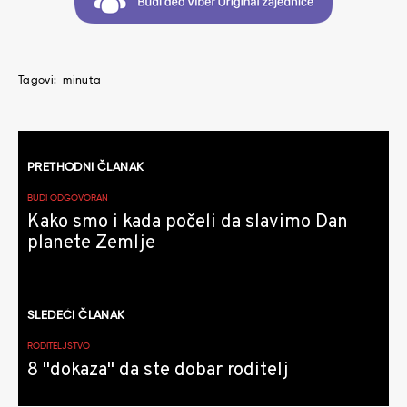
Tagovi:
minuta
Kretanje
PRETHODNI ČLANAK
članaka
BUDI ODGOVORAN
Kako smo i kada počeli da slavimo Dan
planete Zemlje
SLEDEĆI ČLANAK
RODITELJSTVO
8 "dokaza" da ste dobar roditelj