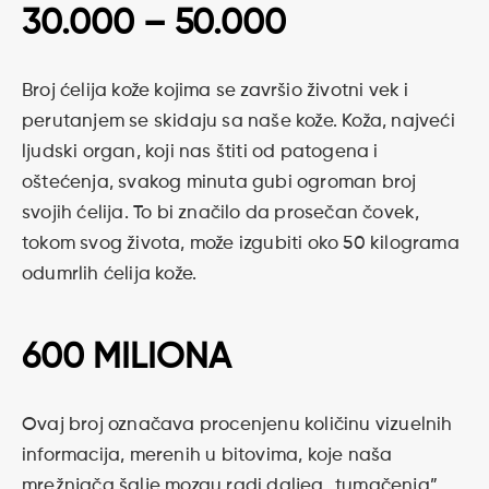
30.000 – 50.000
Broj ćelija kože kojima se završio životni vek i
perutanjem se skidaju sa naše kože. Koža, najveći
ljudski organ, koji nas štiti od patogena i
oštećenja, svakog minuta gubi ogroman broj
svojih ćelija. To bi značilo da prosečan čovek,
tokom svog života, može izgubiti oko 50 kilograma
odumrlih ćelija kože.
600 MILIONA
Ovaj broj označava procenjenu količinu vizuelnih
informacija, merenih u bitovima, koje naša
mrežnjača šalje mozgu radi daljeg „tumačenja”.