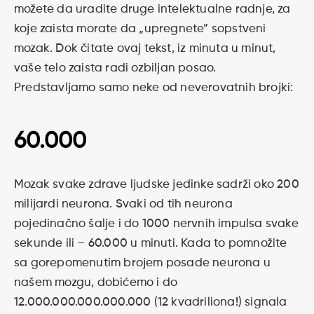
možete da uradite druge intelektualne radnje, za
koje zaista morate da „upregnete” sopstveni
mozak. Dok čitate ovaj tekst, iz minuta u minut,
vaše telo zaista radi ozbiljan posao.
Predstavljamo samo neke od neverovatnih brojki:
60.000
Mozak svake zdrave ljudske jedinke sadrži oko 200
milijardi neurona. Svaki od tih neurona
pojedinačno šalje i do 1000 nervnih impulsa svake
sekunde ili – 60.000 u minuti. Kada to pomnožite
sa gorepomenutim brojem posade neurona u
našem mozgu, dobićemo i do
12.000.000.000.000.000 (12 kvadriliona!) signala