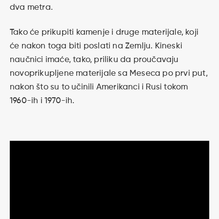
dva metra.
Tako će prikupiti kamenje i druge materijale, koji
će nakon toga biti poslati na Zemlju. Kineski
naučnici imaće, tako, priliku da proučavaju
novoprikupljene materijale sa Meseca po prvi put,
nakon što su to učinili Amerikanci i Rusi tokom
1960-ih i 1970-ih.