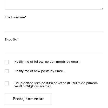
Ime i prezime
*
E-pošta
*
Notify me of follow-up comments by email.
Notify me of new posts by email.
Da, pročitao sam
politiku privatnosti
i želim da primam
vesti o Originalu na mejl.