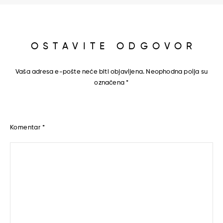
OSTAVITE ODGOVOR
Vaša adresa e-pošte neće biti objavljena.
Neophodna polja su
označena
*
Komentar
*