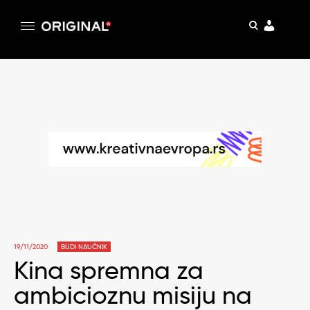
pretraga
Original
Original magazin
Skip
to
content
19/11/2020
BUDI NAUČNIK
Kina spremna za
ambicioznu misiju na