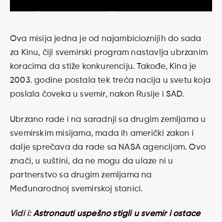
Ova misija jedna je od najambicioznijih do sada
za Kinu, čiji svemirski program nastavlja ubrzanim
koracima da stiže konkurenciju. Takođe, Kina je
2003. godine postala tek treća nacija u svetu koja
poslala čoveka u svemir, nakon Rusije i SAD.
Ubrzano rade i na saradnji sa drugim zemljama u
svemirskim misijama, mada ih američki zakon i
dalje sprečava da rade sa NASA agencijom. Ovo
znači, u suštini, da ne mogu da ulaze ni u
partnerstvo sa drugim zemljama na
Međunarodnoj svemirskoj stanici.
Vidi i:
Astronauti uspešno stigli u svemir i ostaće