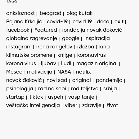
TAGS
anksioznost
beograd
blog kutak
Bojana Krkeljić
covid-19
covid 19
deca
exit
facebook
Featured
fondacija novak đoković
globalno zagrevanje
google
inspiracija
instagram
irena rangelov
izložba
kina
klimatske promene
knjige
koronavirus
korona virus
ljubav
ljudi
magazin original
Mesec
motivacija
NASA
netflix
novak đoković
novi sad
original
pandemija
psihologija
rad na sebi
roditeljstvo
srbija
startap
tiktok
uspeh
vaspitanje
veštačka inteligencija
viber
zdravlje
život