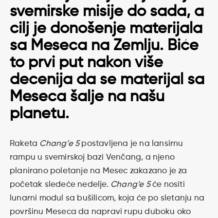
svemirske misije do sada, a
cilj je donošenje materijala
sa Meseca na Zemlju. Biće
to prvi put nakon više
decenija da se materijal sa
Meseca šalje na našu
planetu.
Raketa
Chang’e 5
postavljena je na lansirnu
rampu u svemirskoj bazi Venčang, a njeno
planirano poletanje na Mesec zakazano je za
početak sledeće nedelje.
Chang’e 5
će nositi
lunarni modul sa bušilicom, koja će po sletanju na
površinu Meseca da napravi rupu duboku oko