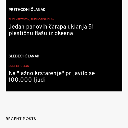
Kretanje
PRETHODNI ČLANAK
članaka
BUDI KREATIVAN, BUDI ORIGINALAN
Jedan par ovih čarapa uklanja 51
plastičnu flašu iz okeana
SLEDEĆI ČLANAK
BUDI AKTUELAN
Na "lažno krstarenje" prijavilo se
100.000 ljudi
RECENT POSTS