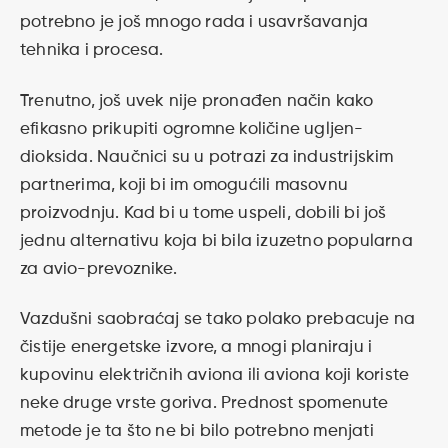
potrebno je još mnogo rada i usavršavanja
tehnika i procesa.
Trenutno, još uvek nije pronađen način kako
efikasno prikupiti ogromne količine ugljen-
dioksida. Naučnici su u potrazi za industrijskim
partnerima, koji bi im omogućili masovnu
proizvodnju. Kad bi u tome uspeli, dobili bi još
jednu alternativu koja bi bila izuzetno popularna
za avio-prevoznike.
Vazdušni saobraćaj se tako polako prebacuje na
čistije energetske izvore, a mnogi planiraju i
kupovinu električnih aviona ili aviona koji koriste
neke druge vrste goriva. Prednost spomenute
metode je ta što ne bi bilo potrebno menjati