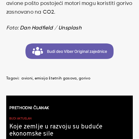
avione pošto postojeći motori mogu koristiti gorivo
zasnovano na CO2.
Foto:
Dan Hadfield
/
Unsplash
Tagovi:
avioni
emisija štetnih gasova
gorivo
Kretanje
PRETHODNI ČLANAK
članaka
BUDI AKTUELAN
Koje zemlje u razvoju su buduće
ekonomske sile