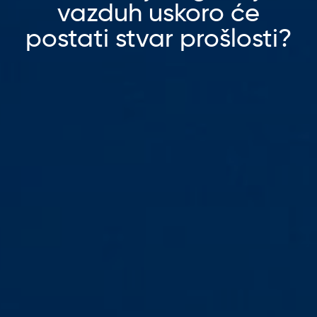
vazduh uskoro će
postati stvar prošlosti?