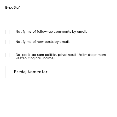
E-pošta
*
Notify me of follow-up comments by email.
Notify me of new posts by email.
Da, pročitao sam
politiku privatnosti
i želim da primam
vesti o Originalu na mejl.