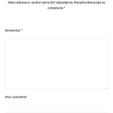
Vaša adresa e-pošte neće biti objavljena.
Neophodna polja su
označena
*
Komentar
*
Ime i prezime
*