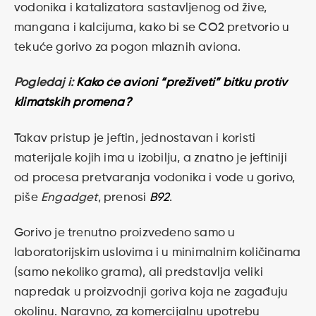
vodonika i katalizatora sastavljenog od žive,
mangana i kalcijuma, kako bi se CO2 pretvorio u
tekuće gorivo za pogon mlaznih aviona.
Pogledaj i:
Kako će avioni “preživeti” bitku protiv
klimatskih promena?
Takav pristup je jeftin, jednostavan i koristi
materijale kojih ima u izobilju, a znatno je jeftiniji
od procesa pretvaranja vodonika i vode u gorivo,
piše
Engadget
, prenosi
B92
.
Gorivo je trenutno proizvedeno samo u
laboratorijskim uslovima i u minimalnim količinama
(samo nekoliko grama), ali predstavlja veliki
napredak u proizvodnji goriva koja ne zagađuju
okolinu. Naravno, za komercijalnu upotrebu