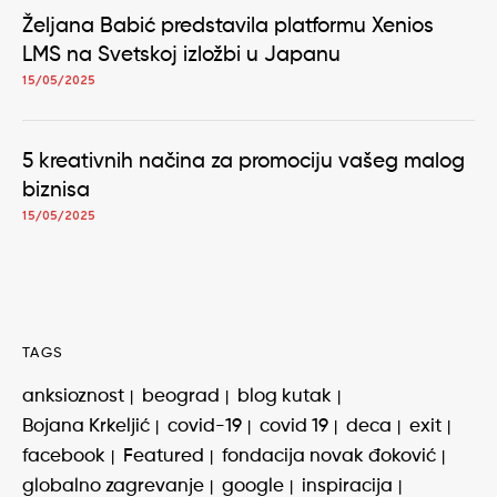
Željana Babić predstavila platformu Xenios
LMS na Svetskoj izložbi u Japanu
15/05/2025
5 kreativnih načina za promociju vašeg malog
biznisa
15/05/2025
TAGS
anksioznost
beograd
blog kutak
Bojana Krkeljić
covid-19
covid 19
deca
exit
facebook
Featured
fondacija novak đoković
globalno zagrevanje
google
inspiracija