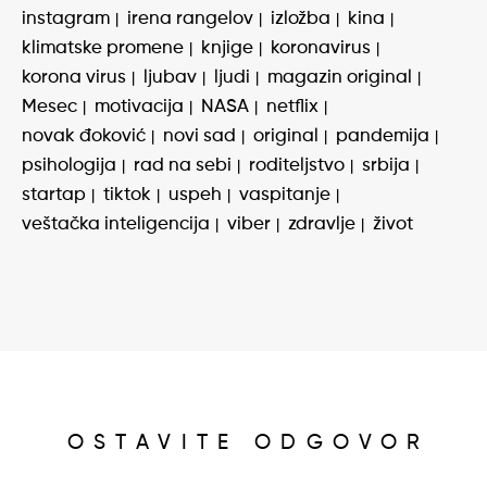
instagram
irena rangelov
izložba
kina
klimatske promene
knjige
koronavirus
korona virus
ljubav
ljudi
magazin original
Mesec
motivacija
NASA
netflix
novak đoković
novi sad
original
pandemija
psihologija
rad na sebi
roditeljstvo
srbija
startap
tiktok
uspeh
vaspitanje
veštačka inteligencija
viber
zdravlje
život
OSTAVITE ODGOVOR