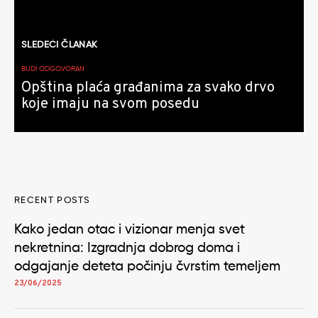
SLEDEĆI ČLANAK
BUDI ODGOVORAN
Opština plaća građanima za svako drvo
koje imaju na svom posedu
RECENT POSTS
Kako jedan otac i vizionar menja svet
nekretnina: Izgradnja dobrog doma i
odgajanje deteta počinju čvrstim temeljem
23/06/2025