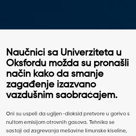
Naučnici sa Univerziteta u
Oksfordu možda su pronašli
način kako da smanje
zagađenje izazvano
vazdušnim saobraćajem.
Oni su uspeli da ugljen-dioksid pretvore u gorivo s
nultom emisijom otrovnih gasova. Tehnika se
sastoji od zagrevanja mešavine limunske kiseline,