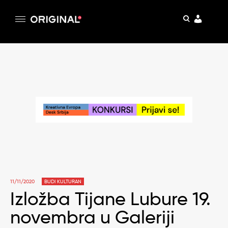
pretraga
Original
Original magazin
Skip
to
content
11/11/2020
BUDI KULTURAN
Izložba Tijane Lubure 19.
novembra u Galeriji