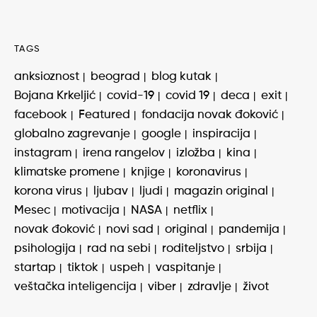
TAGS
anksioznost
beograd
blog kutak
Bojana Krkeljić
covid-19
covid 19
deca
exit
facebook
Featured
fondacija novak đoković
globalno zagrevanje
google
inspiracija
instagram
irena rangelov
izložba
kina
klimatske promene
knjige
koronavirus
korona virus
ljubav
ljudi
magazin original
Mesec
motivacija
NASA
netflix
novak đoković
novi sad
original
pandemija
psihologija
rad na sebi
roditeljstvo
srbija
startap
tiktok
uspeh
vaspitanje
veštačka inteligencija
viber
zdravlje
život