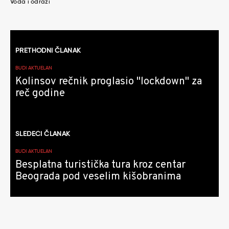
Voda i odrazi
Kretanje
PRETHODNI ČLANAK
članaka
BUDI AKTUELAN
Kolinsov rečnik proglasio "lockdown" za
reč godine
SLEDEĆI ČLANAK
BUDI AKTUELAN
Besplatna turistička tura kroz centar
Beograda pod veselim kišobranima