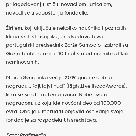
prilagođavanju ističu inovacijom i uticajem,
navodi se u saopštenju fondacije.
Žirijem, koji uključuje nekoliko naučnika i poznatih
klimatskih stručnjaka, predsedava bivši
portugalski predsednik Žorže Sampajo. Izabrali su
Gretu Tunberg među 10 finalista određenih od 136
nominovanih.
Mlada Šveđanka već je 2019. godine dobila
nagradu „Rajt lajvlihud“ (RightLivelihoodAwards),
koja se smatra alternativnom Nobelovom
nagradom, uz koju ide novčani deo od 100.000
evra. Ona je u februaru objavila osnivanje svoje
fondacije za raspodelu tih sredstava.
Foto: Profimedia