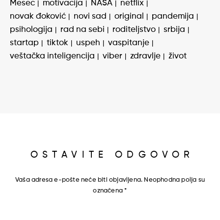
Mesec
motivacija
NASA
netflix
novak đoković
novi sad
original
pandemija
psihologija
rad na sebi
roditeljstvo
srbija
startap
tiktok
uspeh
vaspitanje
veštačka inteligencija
viber
zdravlje
život
OSTAVITE ODGOVOR
Vaša adresa e-pošte neće biti objavljena.
Neophodna polja su
označena
*