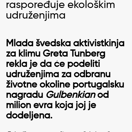
raspoređuje ekološkim
udruženjima
Mlada švedska aktivistkinja
za klimu Greta Tunberg
rekla je da će podeliti
udruženjima za odbranu
životne okoline portugalsku
nagradu
Gulbenkian
od
milion evra koja joj je
dodeljena.