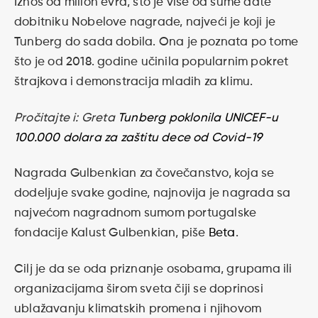
Iznos od milion evra, što je više od sume date
dobitniku Nobelove nagrade, najveći je koji je
Tunberg do sada dobila. Ona je poznata po tome
što je od 2018. godine učinila popularnim pokret
štrajkova i demonstracija mladih za klimu.
Pročitajte i: Greta
Tunberg poklonila UNICEF-u
100.000 dolara za zaštitu dece od Covid-19
Nagrada Gulbenkian za čovečanstvo, koja se
dodeljuje svake godine, najnovija je nagrada sa
najvećom nagradnom sumom portugalske
fondacije Kalust Gulbenkian, piše
Beta
.
Cilj je da se oda priznanje osobama, grupama ili
organizacijama širom sveta čiji se doprinosi
ublažavanju klimatskih promena i njihovom