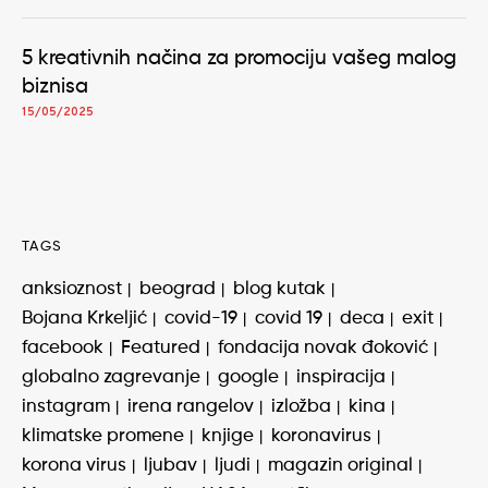
5 kreativnih načina za promociju vašeg malog
biznisa
15/05/2025
TAGS
anksioznost
beograd
blog kutak
Bojana Krkeljić
covid-19
covid 19
deca
exit
facebook
Featured
fondacija novak đoković
globalno zagrevanje
google
inspiracija
instagram
irena rangelov
izložba
kina
klimatske promene
knjige
koronavirus
korona virus
ljubav
ljudi
magazin original