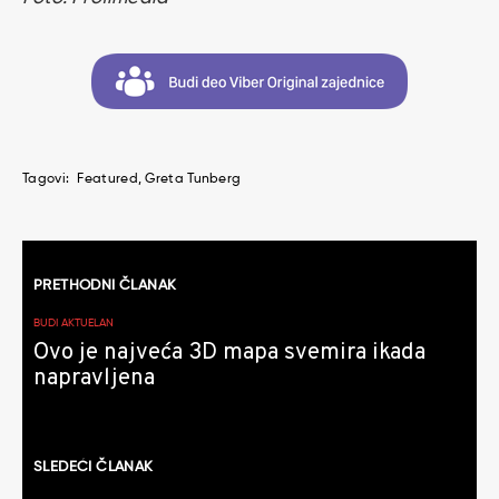
Tagovi:
Featured
Greta Tunberg
Kretanje
PRETHODNI ČLANAK
članaka
BUDI AKTUELAN
Ovo je najveća 3D mapa svemira ikada
napravljena
SLEDEĆI ČLANAK