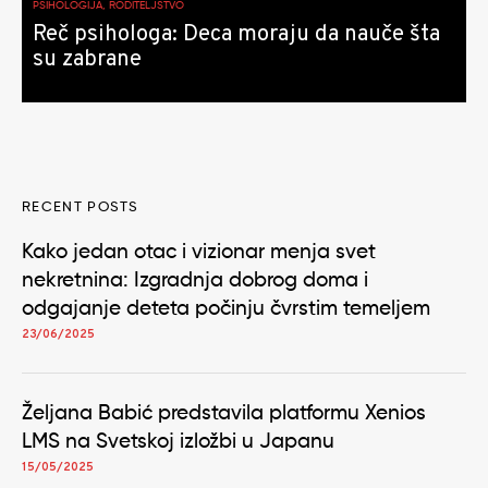
PSIHOLOGIJA, RODITELJSTVO
Reč psihologa: Deca moraju da nauče šta
su zabrane
RECENT POSTS
Kako jedan otac i vizionar menja svet
nekretnina: Izgradnja dobrog doma i
odgajanje deteta počinju čvrstim temeljem
23/06/2025
Željana Babić predstavila platformu Xenios
LMS na Svetskoj izložbi u Japanu
15/05/2025