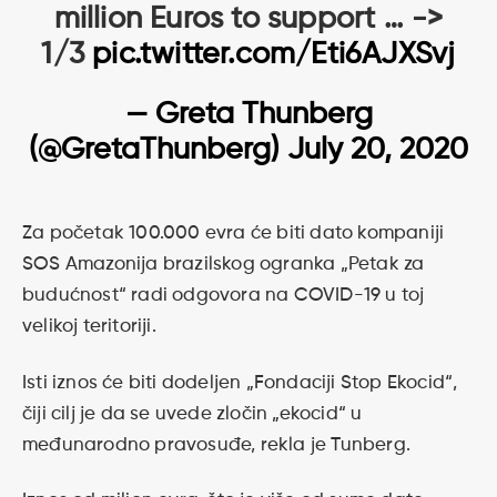
million Euros to support … ->
1/3
pic.twitter.com/Eti6AJXSvj
— Greta Thunberg
(@GretaThunberg)
July 20, 2020
Za početak 100.000 evra će biti dato kompaniji
SOS Amazonija brazilskog ogranka „Petak za
budućnost“ radi odgovora na COVID-19 u toj
velikoj teritoriji.
Isti iznos će biti dodeljen „Fondaciji Stop Ekocid“,
čiji cilj je da se uvede zločin „ekocid“ u
međunarodno pravosuđe, rekla je Tunberg.