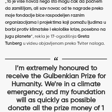
„
To je više novca nego što mogu čak da počnem
da zamišljam, ali sav novac od te nagrade preko
moje fondacije biće raspodeljen raznim
organizacijama i projektima koji pomažu ljudima u
borbi protiv klimatske i ekološke krize, posebno na
jugu planete
“, rekla je 17-ogodišnja
Greta
Tunberg
u videu objavljenom preko Tviter naloga.
I’m extremely honoured to
receive the Gulbenkian Prize for
Humanity. We’re in a climate
emergency, and my foundation
will as quickly as possible
donate all the prize money of 1