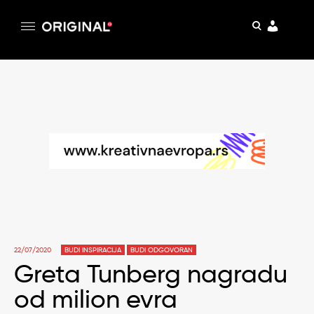
pretraga
Original
Original magazin
Skip
to
content
22/07/2020
BUDI INSPIRACIJA
BUDI ODGOVORAN
Greta Tunberg nagradu
od milion evra