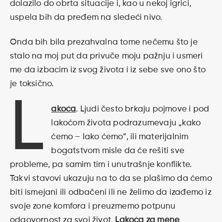
dolazilo do obrta situacije i, kao u nekoj igrici,
uspela bih da pređem na sledeći nivo.
Onda bih bila prezahvalna tome nečemu što je
stalo na moj put da privuče moju pažnju i usmeri
me da izbacim iz svog života i iz sebe sve ono što
je toksično.
L
akoća
. Ljudi često brkaju pojmove i pod
lakoćom života podrazumevaju „kako
ćemo – lako ćemo”, ili materijalnim
bogatstvom misle da će rešiti sve
probleme, pa samim tim i unutrašnje konflikte.
Takvi stavovi ukazuju na to da se plašimo da ćemo
biti ismejani ili odbačeni ili ne želimo da izađemo iz
svoje zone komfora i preuzmemo potpunu
odgovornost za svoj život.
Lakoća za mene