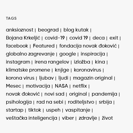
TAGS
anksioznost
beograd
blog kutak
Bojana Krkeljić
covid-19
covid 19
deca
exit
facebook
Featured
fondacija novak đoković
globalno zagrevanje
google
inspiracija
instagram
irena rangelov
izložba
kina
klimatske promene
knjige
koronavirus
korona virus
ljubav
ljudi
magazin original
Mesec
motivacija
NASA
netflix
novak đoković
novi sad
original
pandemija
psihologija
rad na sebi
roditeljstvo
srbija
startap
tiktok
uspeh
vaspitanje
veštačka inteligencija
viber
zdravlje
život