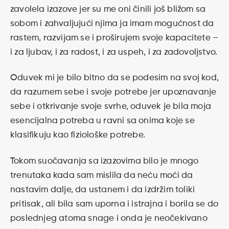
zavolela izazove jer su me oni činili još bližom sa
sobom i zahvaljujući njima ja imam mogućnost da
rastem, razvijam se i proširujem svoje kapacitete –
i za ljubav, i za radost, i za uspeh, i za zadovoljstvo.
Oduvek mi je bilo bitno da se podesim na svoj kod,
da razumem sebe i svoje potrebe jer upoznavanje
sebe i otkrivanje svoje svrhe, oduvek je bila moja
esencijalna potreba u ravni sa onima koje se
klasifikuju kao fiziološke potrebe.
Tokom suočavanja sa izazovima bilo je mnogo
trenutaka kada sam mislila da neću moći da
nastavim dalje, da ustanem i da izdržim toliki
pritisak, ali bila sam uporna i istrajna i borila se do
poslednjeg atoma snage i onda je neočekivano