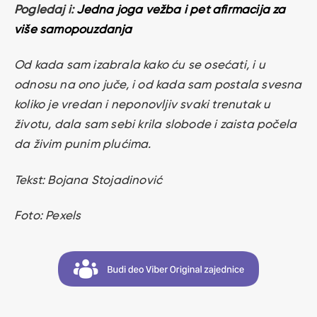
Pogledaj i:
Jedna joga vežba i pet afirmacija za
više samopouzdanja
Od kada sam izabrala kako ću se osećati, i u
odnosu na ono juče, i od kada sam postala svesna
koliko je vredan i neponovljiv svaki trenutak u
životu, dala sam sebi krila slobode i zaista počela
da živim punim plućima.
Tekst: Bojana Stojadinović
Foto: Pexels