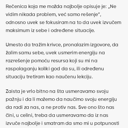
Rečenica koja me možda najbolje opisuje je: „Ne
vidim nikada problem, već samo rešenje”,
odnosno uvek se fokusiram na to da uvek izvučem
maksimum iz sebe i određene situacije.
Umesto da tražim krivce, pronalazim izgovore, da
žalim samu sebe, uvek usmerim energiju na
razrešenje pomoću resursa koji su mi na
raspolaganju koliki god da su, ili određenu
situaciju tretiram kao naučenu lekciju.
Zaista je vrlo bitno na šta usmeravamo svoju
pažnju i da li možemo da naučimo svoju energiju
da radi za nas, a ne protiv nas. Sve ono što nas
čini, u celini, treba da usmeravamo da iz nas
izvuče najbolje i smatram da smo mi u potpunosti