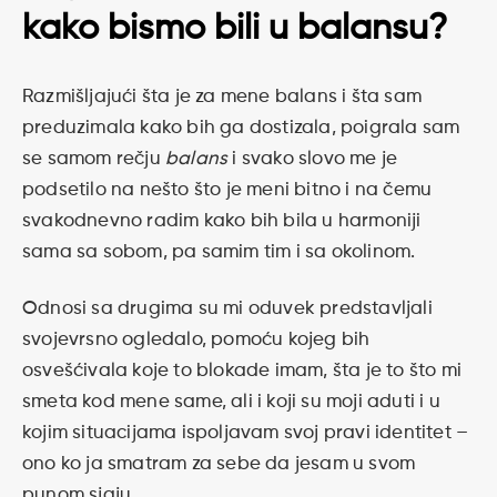
kako bismo bili u balansu?
Razmišljajući šta je za mene balans i šta sam
preduzimala kako bih ga dostizala, poigrala sam
se samom rečju
balans
i svako slovo me je
podsetilo na nešto što je meni bitno i na čemu
svakodnevno radim kako bih bila u harmoniji
sama sa sobom, pa samim tim i sa okolinom.
Odnosi sa drugima su mi oduvek predstavljali
svojevrsno ogledalo, pomoću kojeg bih
osvešćivala koje to blokade imam, šta je to što mi
smeta kod mene same, ali i koji su moji aduti i u
kojim situacijama ispoljavam svoj pravi identitet –
ono ko ja smatram za sebe da jesam u svom
punom sjaju.