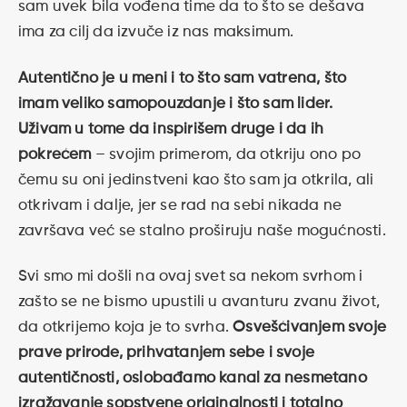
sam uvek bila vođena time da to što se dešava
ima za cilj da izvuče iz nas maksimum.
Autentično je u meni i to što sam vatrena, što
imam veliko samopouzdanje i što sam lider.
Uživam u tome da inspirišem druge i da ih
pokrećem
– svojim primerom, da otkriju ono po
čemu su oni jedinstveni kao što sam ja otkrila, ali
otkrivam i dalje, jer se rad na sebi nikada ne
završava već se stalno proširuju naše mogućnosti.
Svi smo mi došli na ovaj svet sa nekom svrhom i
zašto se ne bismo upustili u avanturu zvanu život,
da otkrijemo koja je to svrha.
Osvešćivanjem svoje
prave prirode, prihvatanjem sebe i svoje
autentičnosti, oslobađamo kanal za nesmetano
izražavanje sopstvene originalnosti i totalno