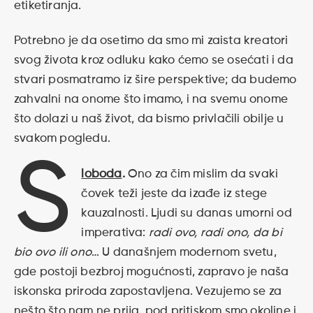
etiketiranja.
Potrebno je da osetimo da smo mi zaista kreatori
svog života kroz odluku kako ćemo se osećati i da
stvari posmatramo iz šire perspektive; da budemo
zahvalni na onome što imamo, i na svemu onome
što dolazi u naš život, da bismo privlačili obilje u
svakom pogledu.
S
loboda
.
Ono za čim mislim da svaki
čovek teži jeste da izađe iz stege
kauzalnosti. Ljudi su danas umorni od
imperativa:
radi ovo, radi ono, da bi
bio ovo ili ono
… U današnjem modernom svetu,
gde postoji bezbroj mogućnosti, zapravo je naša
iskonska priroda zapostavljena. Vezujemo se za
nešto što nam ne prija, pod pritiskom smo okoline i