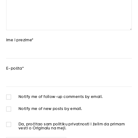
Ime i prezime
*
E-pošta
*
Notify me of follow-up comments by email.
Notify me of new posts by email.
Da, pročitao sam
politiku privatnosti
i želim da primam
vesti o Originalu na mejl.