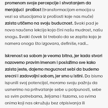
promenom svoje percepcije i shvatanjem da
menjajući prošlost
(transformacijom emocija u
vezi sa situacijama iz prošlosti koje nas muče)
zaista utičemo na svoju budućnost.
Svaki pad je
nova naučena lekcija koja čini našu mudrost, našu
snagu
.
Svaki čovek bi trebalo da se zapita koja je
namera onoga što izgovara, definiše, radi…
Iskrenost sa sobom je veoma bitna, jer kada stvari
nazovemo pravim imenom i posložimo sve kako
zaista jeste, dajemo mogućnost sebi da budemo
srećni i zadovoljni sobom, jer smo u istini.
Da bismo
ispunili svoj potencijal, moramo svoju pažnju da
usmerimo na prihvatanje sebe u potpunosti, sebe
sa svim potrebama, željama i fazama, sa svima
onima koji nas okružuju bez otpisivanja ili