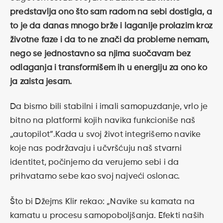
predstavlja ono što sam radom na sebi dostigla, a
to je da danas mnogo brže i laganije prolazim kroz
životne faze i da to ne znači da probleme nemam,
nego se jednostavno sa njima suočavam bez
odlaganja i transformišem ih u energiju za ono ko
ja zaista jesam.
Da bismo bili stabilni i imali samopuzdanje, vrlo je
bitno na platformi kojih navika funkcioniše naš
„autopilot”.Kada u svoj život integrišemo navike
koje nas podržavaju i učvršćuju naš stvarni
identitet, počinjemo da verujemo sebi i da
prihvatamo sebe kao svoj najveći oslonac.
Što bi Džejms Klir rekao: „Navike su kamata na
kamatu u procesu samopoboljšanja. Efekti naših