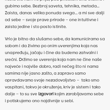
gubimo sebe. Bezbroj saveta, tehnika, metoda…
Zaista, danas velika ponuda svega… a mi sve dalji
od sebe – svoje prave prirode – one intuitivne i
zaista jedine i sto posto istinite.
Vrlo je bitno da slušamo sebe, da komuniciramo sa
sobom i da živimo po onim uverenjima koja nas
unapređuju, jačaju i čine da budemo zahvalni i
srećni. Držimo se uverenja koja nam ne čine naše
najveće i najviše dobro, radi nečeg što ni nama
samima nije jasno zašto, a zapravo samo
opravdavamo svoje nezadovoljstvo – tako smo
vaspitani, takvo je okruženje, kriv je sistem i tako
dalje – to su sve
izgovori
kojim zarobljavamo sebe
i potiskujemo ono najdivnije u sebi.