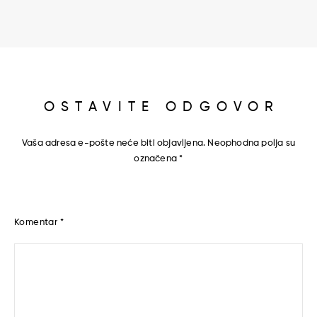
OSTAVITE ODGOVOR
Vaša adresa e-pošte neće biti objavljena.
Neophodna polja su
označena
*
Komentar
*