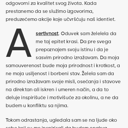
odgovorni za kvalitet svog života. Kada
prestanemo da se služimo izgovorima,
preduzećemo akcije koje učvršćuju naš identiet.
A
sertivnost
. Oduvek sam želelela da
me taj epitet krasi. Da pre svega
prepoznajem svoju istinu i da je
sasvim prirodno izražavam. Da moja
samouverenost bude moja prirodnost i krotkost, a
ne moja usiljenost i borbeni stav. Želela sam da
prirodno izražavam svoje misli, osećanja i stavove
na direktan ali iskren i umeren način, a da to
deluje inspirišuće i motivišuće za okolinu, a ne da
budem u konfliktu sa njima.
Tokom odrastanja, ugledala sam se na ljude oko