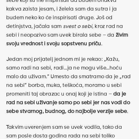
sebe koji su me inspirisali da budem onakva
kakva zaista jesam, i želela sam da sutra i ja
budem neko ko će inspirisati druge. Još od
detinjstva, jačala sam
svest o sebi
, kroz rad na
sebi i neopozivo sam uvek birala sebe – da
živim
svoju vrednost i svoju sopstvenu priču
.
Jedan moj prijatelj jednom mi je rekao: „Kažu,
samo radi na sebi, radi…ja ne mogu više…hoću
malo da uživam.” Umesto da smatramo da je „rad
na sebi” borba, muka, teškoća, moramo u sebi
promeniti taj obrazac u onaj koji je istina –
da je
rad na sebi uživanje samo po sebi jer nas vodi do
sebe stvarnog, budnog, do najbolje verzije sebe
.
Takvim uverenjem sam se uvek vodila, tako da
sam posle dosta godina rada na sebi toliko