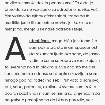
navika se množe dok ih ponavljamo.” Takođe je
bitno da se ne vezujemo za određene navike, već
čim vidimo da njihov efekat slabi, treba da ih
modifikujemo ili zamenimo novim, jer kako se mi
menjamo, menjaju se naše potrebe i želje.
A
utentičnost
moga bića je u tome što
sam pokretač, što imam sposobnost
da razumem ljude oko sebe, da jasno
vidim o čemu se zapravo radi, koja su
to uverenja koja ih blokiraju. Sve ono što me čini
saosećajnom u odnosu sa drugima razvijala sam
mnogo godina radeći na sebi. Prihvatala sam svoj
put, sebe, porodicu, okolinu. U svemu sam tražila
dobro i pozitivno i nisam se mirila sa činjenicom da
negativno postoji samo da bi nas porazilo, već