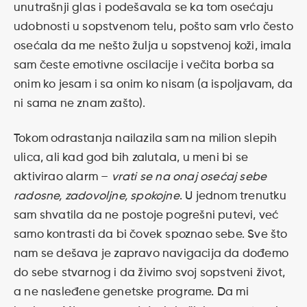
unutrašnji glas i podešavala se ka tom osećaju
udobnosti u sopstvenom telu, pošto sam vrlo često
osećala da me nešto žulja u sopstvenoj koži, imala
sam česte emotivne oscilacije i večita borba sa
onim ko jesam i sa onim ko nisam (a ispoljavam, da
ni sama ne znam zašto).
Tokom odrastanja nailazila sam na milion slepih
ulica, ali kad god bih zalutala, u meni bi se
aktivirao alarm –
vrati se na onaj osećaj sebe
radosne, zadovoljne, spokojne
. U jednom trenutku
sam shvatila da ne postoje pogrešni putevi, već
samo kontrasti da bi čovek spoznao sebe. Sve što
nam se dešava je zapravo navigacija da dođemo
do sebe stvarnog i da živimo svoj sopstveni život,
a ne nasleđene genetske programe. Da mi