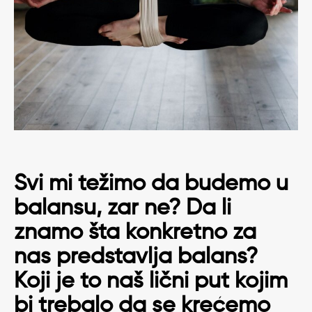
Svi mi težimo da budemo u
balansu, zar ne? Da li
znamo šta konkretno za
nas predstavlja balans?
Koji je to naš lični put kojim
bi trebalo da se krećemo