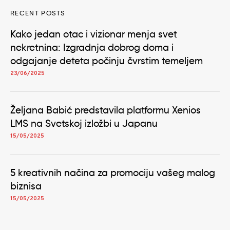
RECENT POSTS
Kako jedan otac i vizionar menja svet
nekretnina: Izgradnja dobrog doma i
odgajanje deteta počinju čvrstim temeljem
23/06/2025
Željana Babić predstavila platformu Xenios
LMS na Svetskoj izložbi u Japanu
15/05/2025
5 kreativnih načina za promociju vašeg malog
biznisa
15/05/2025