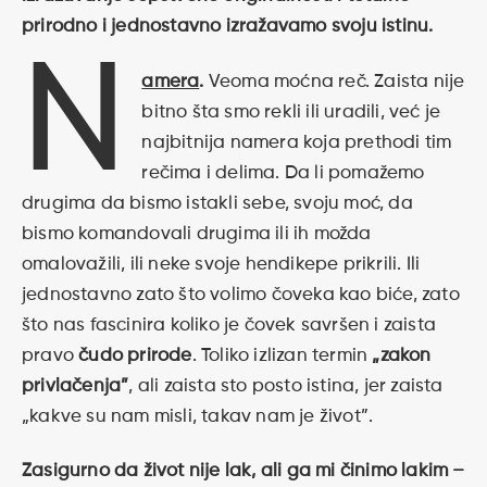
prirodno i jednostavno izražavamo svoju istinu.
N
amera
.
Veoma moćna reč. Zaista nije
bitno šta smo rekli ili uradili, već je
najbitnija namera koja prethodi tim
rečima i delima. Da li pomažemo
drugima da bismo istakli sebe, svoju moć, da
bismo komandovali drugima ili ih možda
omalovažili, ili neke svoje hendikepe prikrili. Ili
jednostavno zato što volimo čoveka kao biće, zato
što nas fascinira koliko je čovek savršen i zaista
pravo
čudo prirode
. Toliko izlizan termin
„zakon
privlačenja”
, ali zaista sto posto istina, jer zaista
„kakve su nam misli, takav nam je život”.
Zasigurno da život nije lak, ali ga mi činimo lakim –