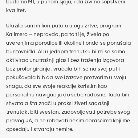
budemo MI, u punom sjaju, i da živimo sopstveni
kvalitet.
Ulazila sam milion puta u ulogu žrtve, program
Kalimero – nepravda, pa to ti je, živela po
uverenjima porodice ili okoline i onda se ponašala
buntovnički. Ali u jednom trenutku bi mi se samo
aktivirao unutrašnji glas i bez traženja izgovora i
bez prolongiranja, vraćala bih se na svoj put i
pokušavala bih da sve izazove pretvorim u svoju
snagu, da sve svoje reakcije koristim kao
personalnu navigaciju do sebe radosne. Tada bih
shvatala šta znači u praksi živeti sadašnji
trenutak, biti svestan, zadovoljavati potrebe svog
pravog JA, a ne robovati nekim obrascima koji me
opsedaju i stvaraju nemire.