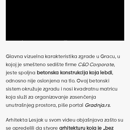
Glavna vizuelna karakteristika zgrade u Gracu, u
kojoj je smešteno sedište firme
C&O Corporate
,
jeste spoljna
betonska konstrukcija koja lebdi
,
odnosno nije oslonjena na tlo. Ovaj betonski
sistem okružuje zgradu i nosi kvadratnu matricu
koja služi za
organizovanje zasenčenja
unutrašnjeg prostora, piše portal
Gradnja.rs
.
Arhitekta Lesjak u svom videu objašnjava zašto su
se opredelili da stvore
arhitekturu koja je „bez