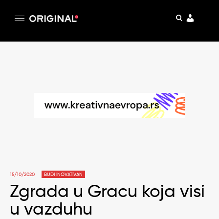
pretraga
Original
Original magazin
Skip
to
content
15/10/2020
BUDI INOVATIVAN
Zgrada u Gracu koja visi
u vazduhu