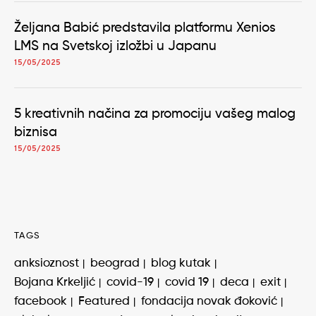
Željana Babić predstavila platformu Xenios
LMS na Svetskoj izložbi u Japanu
15/05/2025
5 kreativnih načina za promociju vašeg malog
biznisa
15/05/2025
TAGS
anksioznost
beograd
blog kutak
Bojana Krkeljić
covid-19
covid 19
deca
exit
facebook
Featured
fondacija novak đoković