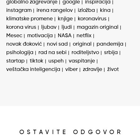
globalno zagrevanje
google
inspiracija
instagram
irena rangelov
izložba
kina
klimatske promene
knjige
koronavirus
korona virus
ljubav
ljudi
magazin original
Mesec
motivacija
NASA
netflix
novak đoković
novi sad
original
pandemija
psihologija
rad na sebi
roditeljstvo
srbija
startap
tiktok
uspeh
vaspitanje
veštačka inteligencija
viber
zdravlje
život
OSTAVITE ODGOVOR