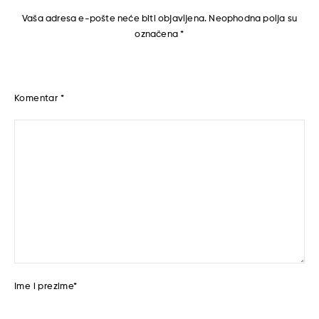
Vaša adresa e-pošte neće biti objavljena.
Neophodna polja su
označena
*
Komentar
*
Ime i prezime
*