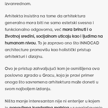
izvanrednom.
Arhitekta insistira na tome da arhitektura
generalno mora biti ne samo estetski svesna i
funkcionalno odgovorna, već
mora brinuti i o
životnoj sredini, socijalnom uticaju kao i ljudima na
humanom nivou
. To je zapravo ono što INNOCAD
architecture promovišu kao holistički pristup
arhitekturi i dizajnu.
Ovo je pristup zahvaljujući kom je osmišljena ova
poslovna zgrada u Gracu, koja je pravi primer
onoga što savremena arhitektura može doneti u
svom najboljem izdanju.
Ništa manje interesantan nije ni enterijer u kojem