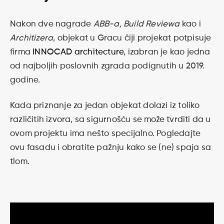
Nakon dve nagrade
ABB-a, Build Reviewa
kao i
Architizera
, objekat u Gracu čiji projekat potpisuje
firma
INNOCAD architecture
, izabran je kao jedna
od najboljih poslovnih zgrada podignutih u 2019.
godine.
Kada priznanje za jedan objekat dolazi iz toliko
različitih izvora, sa sigurnošću se može tvrditi da u
ovom projektu ima nešto specijalno. Pogledajte
ovu fasadu i obratite pažnju kako se (ne) spaja sa
tlom.