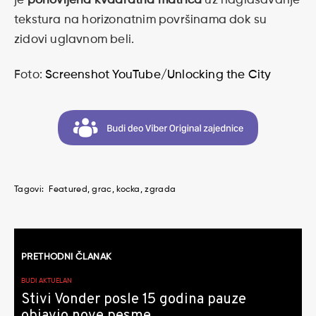
je
ponovljena kvadratna matrica
uz naglašavanje
tekstura na horizonatnim površinama dok su
zidovi uglavnom beli.
Foto:
Screenshot YouTube/Unlocking the City
Tagovi:
Featured
grac
kocka
zgrada
Kretanje
PRETHODNI ČLANAK
članaka
BUDI AKTUELAN
Stivi Vonder posle 15 godina pauze