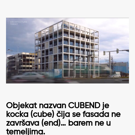
Objekat nazvan CUBEND je
kocka (cube) čija se fasada ne
završava (end)… barem ne u
temeljima.