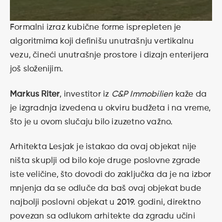
Formalni izraz kubične forme isprepleten je
algoritmima koji definišu unutrašnju vertikalnu
vezu, čineći unutrašnje prostore i dizajn enterijera
još složenijim.
Markus Riter
, investitor iz
C&P Immobilien
kaže da
je izgradnja
izvedena u okviru budžeta i na vreme,
što je u ovom slučaju bilo izuzetno važno.
Arhitekta Lesjak je istakao da ovaj objekat nije
ništa skuplji od bilo koje druge poslovne zgrade
iste veličine, što dovodi do zaključka da je na izbor
mnjenja da se odluče da baš ovaj objekat bude
najbolji poslovni objekat u 2019. godini, direktno
povezan sa odlukom arhitekte da zgradu učini