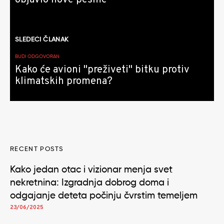
objavio nove pesme
SLEDEĆI ČLANAK
BUDI ODGOVORAN
Kako će avioni "preživeti" bitku protiv
klimatskih promena?
RECENT POSTS
Kako jedan otac i vizionar menja svet
nekretnina: Izgradnja dobrog doma i
odgajanje deteta počinju čvrstim temeljem
23/06/2025