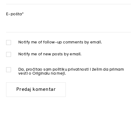
E-pošta
*
Notify me of follow-up comments by email.
Notify me of new posts by email.
Da, pročitao sam
politiku privatnosti
i želim da primam
vesti o Originalu na mejl.