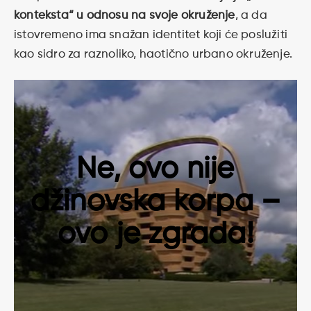
konteksta“ u odnosu na svoje okruženje
, a da
istovremeno ima snažan identitet koji će poslužiti
kao sidro za raznoliko, haotično urbano okruženje.
Ne, ovo nije
džinovska korpa –
ovo je zgrada!