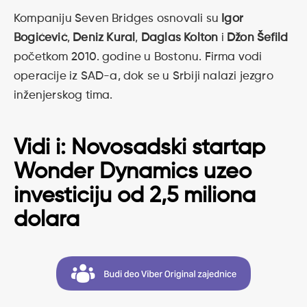
Kompaniju Seven Bridges osnovali su
Igor
Bogićević
,
Deniz Kural
,
Daglas Kolton
i
Džon Šefild
početkom 2010. godine u Bostonu. Firma vodi
operacije iz SAD-a, dok se u Srbiji nalazi jezgro
inženjerskog tima.
Vidi i:
Novosadski startap
Wonder Dynamics uzeo
investiciju od 2,5 miliona
dolara