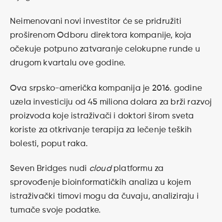
Neimenovani novi investitor će se pridružiti
proširenom Odboru direktora kompanije, koja
očekuje potpuno zatvaranje celokupne runde u
drugom kvartalu ove godine.
Ova srpsko-američka kompanija je 2016. godine
uzela investiciju od 45 miliona dolara za brži razvoj
proizvoda koje istraživači i doktori širom sveta
koriste za otkrivanje terapija za lečenje teških
bolesti, poput raka.
Seven Bridges nudi
cloud
platformu za
sprovođenje bioinformatičkih analiza u kojem
istraživački timovi mogu da čuvaju, analiziraju i
tumače svoje podatke.