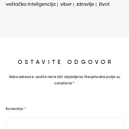
veštačka inteligencija
viber
zdravlje
život
OSTAVITE ODGOVOR
Vaša adresa e-pošte neće biti objavljena.
Neophodna polja su
označena
*
Komentar
*