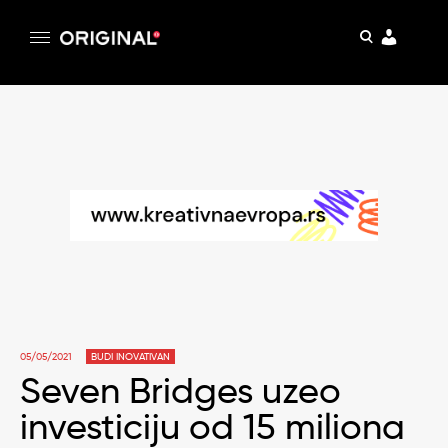
pretraga
Original
Original magazin
Skip
to
content
05/05/2021
BUDI INOVATIVAN
Seven Bridges uzeo
investiciju od 15 miliona