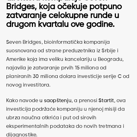
Bridges, koja očekuje potpuno
zatvaranje celokupne runde u
drugom kvartalu ove godine.
Seven Bridges, bioinformatička kompanija
suosnovana od strane preduzetnika iz Srbije i
Amerike koja ima veliku kancelariju u Beogradu,
najavila je zatvaranje prvih 15 miliona od
planiranih 30 miliona dolara investicije serije C od
novog investitora.
Kako navode
u saopštenju
, a prenosi
Startit
, ova
investicija podržaće kompaniju u njenoj misiji da
ubrza naučna otkrića i put od sirovih
eksperimentalnih podataka do novih tretmana i
dijagnostike.