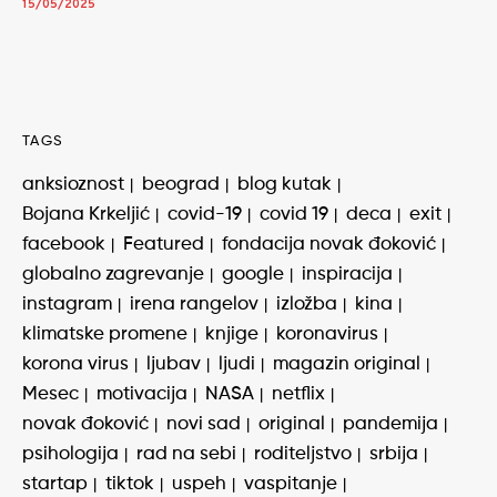
15/05/2025
TAGS
anksioznost
beograd
blog kutak
Bojana Krkeljić
covid-19
covid 19
deca
exit
facebook
Featured
fondacija novak đoković
globalno zagrevanje
google
inspiracija
instagram
irena rangelov
izložba
kina
klimatske promene
knjige
koronavirus
korona virus
ljubav
ljudi
magazin original
Mesec
motivacija
NASA
netflix
novak đoković
novi sad
original
pandemija
psihologija
rad na sebi
roditeljstvo
srbija
startap
tiktok
uspeh
vaspitanje