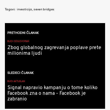
Tagovi:
investicija
seven bridges
Kretanje
PRETHODNI ČLANAK
članaka
BUDI ODGOVORAN
Zbog globalnog zagrevanja poplave prete
milionima ljudi
SLEDEĆI ČLANAK
BUDI AKTUELAN
Signal napravio kampanju o tome koliko
Facebook zna o nama - Facebook je
zabranio