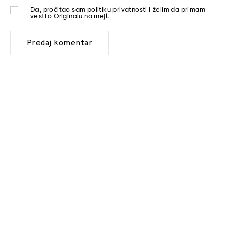
Da, pročitao sam
politiku privatnosti
i želim da primam
vesti o Originalu na mejl.