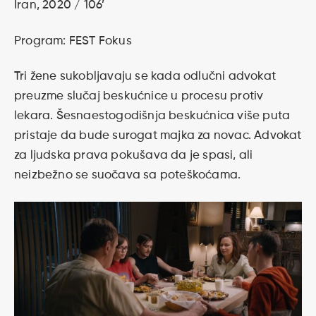
Iran, 2020 / 106’
Program: FEST Fokus
Tri žene sukobljavaju se kada odlučni advokat
preuzme slučaj beskućnice u procesu protiv
lekara. Šesnaestogodišnja beskućnica više puta
pristaje da bude surogat majka za novac. Advokat
za ljudska prava pokušava da je spasi, ali
neizbežno se suočava sa poteškoćama.