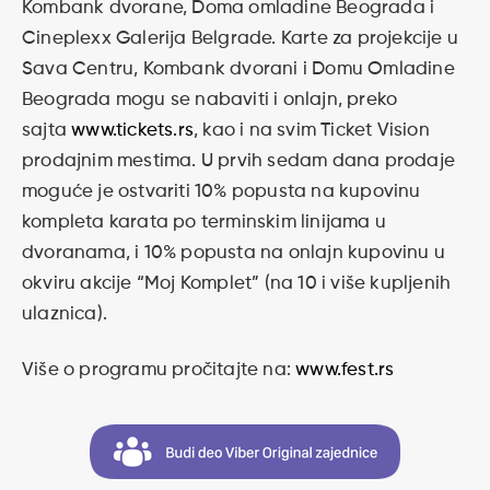
Kombank dvorane, Doma omladine Beograda i
Cineplexx Galerija Belgrade. Karte za projekcije u
Sava Centru, Kombank dvorani i Domu Omladine
Beograda mogu se nabaviti i onlajn, preko
sajta
www.tickets.rs
, kao i na svim Ticket Vision
prodajnim mestima. U prvih sedam dana prodaje
moguće je ostvariti 10% popusta na kupovinu
kompleta karata po terminskim linijama u
dvoranama, i 10% popusta na onlajn kupovinu u
okviru akcije “Moj Komplet” (na 10 i više kupljenih
ulaznica).
Više o programu pročitajte na:
www.fest.rs