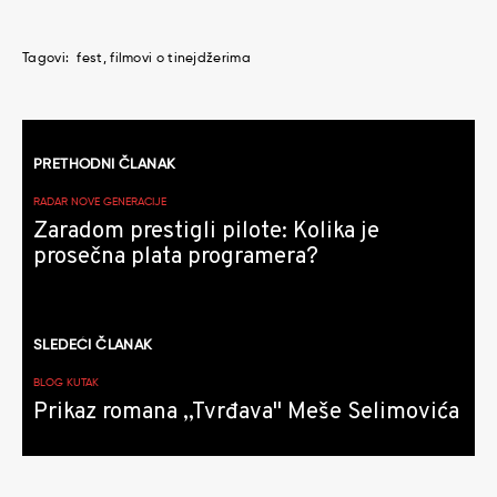
Tagovi:
fest
filmovi o tinejdžerima
Kretanje
PRETHODNI ČLANAK
članaka
RADAR NOVE GENERACIJE
Zaradom prestigli pilote: Kolika je
prosečna plata programera?
SLEDEĆI ČLANAK
BLOG KUTAK
Prikaz romana ,,Tvrđava" Meše Selimovića