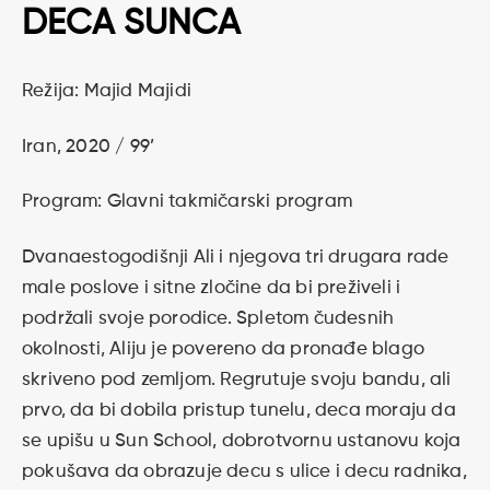
DECA SUNCA
Režija: Majid Majidi
Iran, 2020 / 99’
Program: Glavni takmičarski program
Dvanaestogodišnji Ali i njegova tri drugara rade
male poslove i sitne zločine da bi preživeli i
podržali svoje porodice. Spletom čudesnih
okolnosti, Aliju je povereno da pronađe blago
skriveno pod zemljom. Regrutuje svoju bandu, ali
prvo, da bi dobila pristup tunelu, deca moraju da
se upišu u Sun School, dobrotvornu ustanovu koja
pokušava da obrazuje decu s ulice i decu radnika,