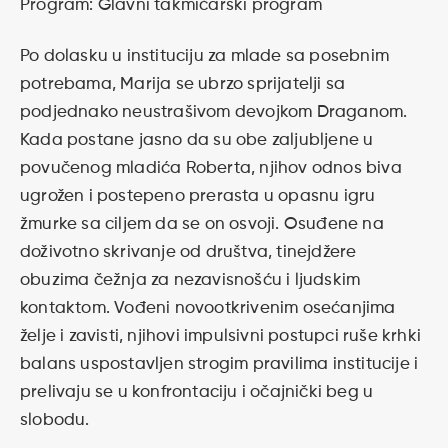
Program: Glavni takmičarski program
Po dolasku u instituciju za mlade sa posebnim
potrebama, Marija se ubrzo sprijatelji sa
podjednako neustrašivom devojkom Draganom.
Kada postane jasno da su obe zaljubljene u
povučenog mladića Roberta, njihov odnos biva
ugrožen i postepeno prerasta u opasnu igru
žmurke sa ciljem da se on osvoji. Osuđene na
doživotno skrivanje od društva, tinejdžere
obuzima čežnja za nezavisnošću i ljudskim
kontaktom. Vođeni novootkrivenim osećanjima
želje i zavisti, njihovi impulsivni postupci ruše krhki
balans uspostavljen strogim pravilima institucije i
prelivaju se u konfrontaciju i očajnički beg u
slobodu.