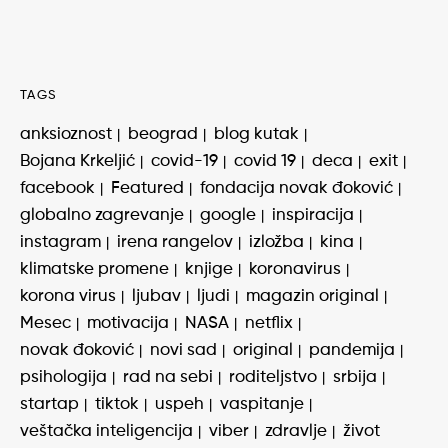
TAGS
anksioznost
beograd
blog kutak
Bojana Krkeljić
covid-19
covid 19
deca
exit
facebook
Featured
fondacija novak đoković
globalno zagrevanje
google
inspiracija
instagram
irena rangelov
izložba
kina
klimatske promene
knjige
koronavirus
korona virus
ljubav
ljudi
magazin original
Mesec
motivacija
NASA
netflix
novak đoković
novi sad
original
pandemija
psihologija
rad na sebi
roditeljstvo
srbija
startap
tiktok
uspeh
vaspitanje
veštačka inteligencija
viber
zdravlje
život