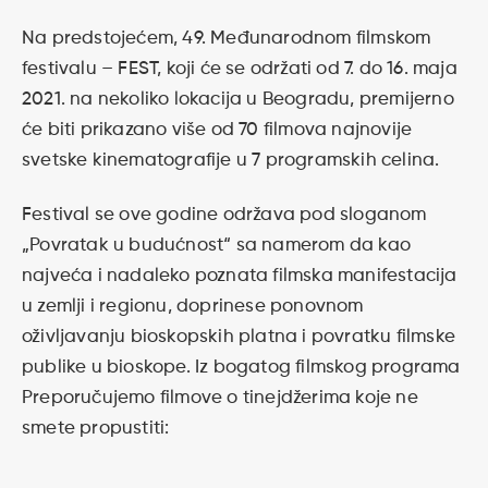
Na predstojećem, 49. Međunarodnom filmskom
festivalu – FEST, koji će se održati od 7. do 16. maja
2021. na nekoliko lokacija u Beogradu, premijerno
će biti prikazano više od 70 filmova najnovije
svetske kinematografije u 7 programskih celina.
Festival se ove godine održava pod sloganom
„Povratak u budućnost“ sa namerom da kao
najveća i nadaleko poznata filmska manifestacija
u zemlji i regionu, doprinese ponovnom
oživljavanju bioskopskih platna i povratku filmske
publike u bioskope. Iz bogatog filmskog programa
Preporučujemo filmove o tinejdžerima koje ne
smete propustiti: