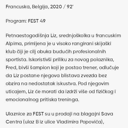
Francuska, Belgija, 2020 / 92’
Program: FEST 49
Petnaestogodišnja Liz, srednjoškolka u francuskim
Alpima, primljena je u visoko rangirani skijaški
klub čiji je cilj obuka budućih profesionalnih
sportista. Iskoristivši priliku za novog polaznika,
Fred, bivši šampion koji je postao trener, odlučuje
da Liz postane njegova blistava zvezda bez
obzira na nedostatak iskustva. Pod njegovim
uticajem, Liz će morati da izdrži više od fizičkog i
emocionalnog pritiska treninga.
Ulaznice za FEST su u prodaji na blagajni Sava
Centra (ulaz B iz ulice Vladimira Popovića),