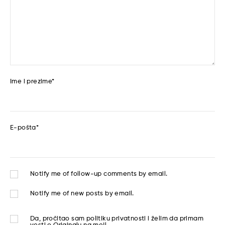
Ime i prezime
*
E-pošta
*
Notify me of follow-up comments by email.
Notify me of new posts by email.
Da, pročitao sam
politiku privatnosti
i želim da primam