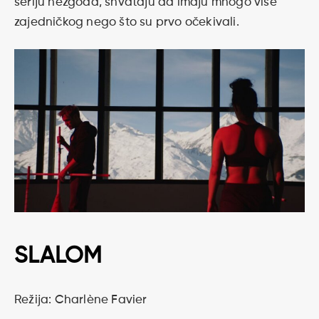
seriju nezgoda, shvataju da imaju mnogo više
zajedničkog nego što su prvo očekivali.
SLALOM
Režija: Charlène Favier