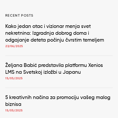
RECENT POSTS
Kako jedan otac i vizionar menja svet
nekretnina: Izgradnja dobrog doma i
odgajanje deteta počinju čvrstim temeljem
23/06/2025
Željana Babić predstavila platformu Xenios
LMS na Svetskoj izložbi u Japanu
15/05/2025
5 kreativnih načina za promociju vašeg malog
biznisa
15/05/2025