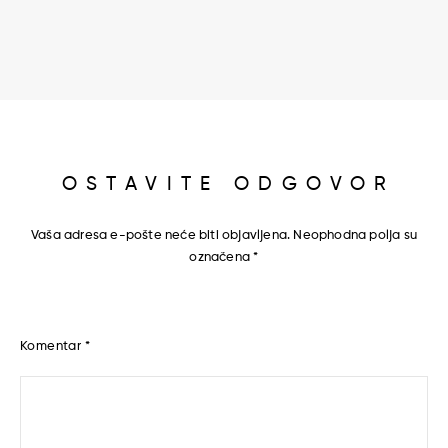
OSTAVITE ODGOVOR
Vaša adresa e-pošte neće biti objavljena.
Neophodna polja su
označena
*
Komentar
*