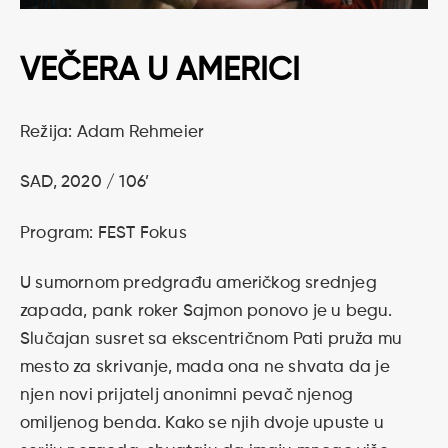
VEČERA U AMERICI
Režija: Adam Rehmeier
SAD, 2020 / 106’
Program: FEST Fokus
U sumornom predgrađu američkog srednjeg
zapada, pank roker Sajmon ponovo je u begu.
Slučajan susret sa ekscentričnom Pati pruža mu
mesto za skrivanje, mada ona ne shvata da je
njen novi prijatelj anonimni pevač njenog
omiljenog benda. Kako se njih dvoje upuste u