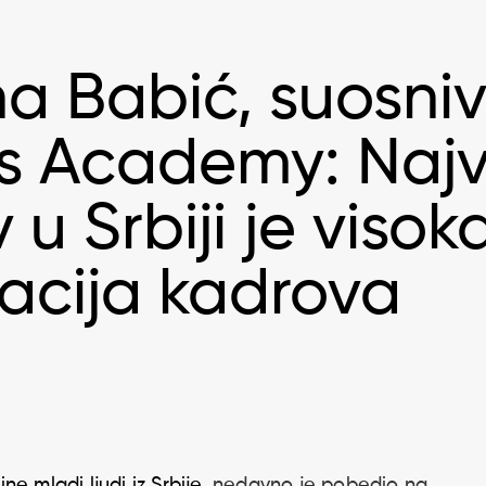
na Babić, suosni
s Academy: Najv
 u Srbiji je visok
uacija kadrova
ne mladi ljudi iz Srbije
, nedavno je pobedio na