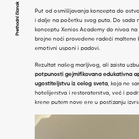
Kretanje
Prethodni članak
Put od osmišljavanja koncepta do ostva
i dalje na početku svog puta. Do sada
članaka
konceptu Xenios Academy do nivoa na k
brojne noći provedene radeći maltene be
emotivni usponi i padovi.
Rezultat našeg marljivog, ali zaista uzbu
potpunosti gejmifikovana edukativna apli
ugostiteljstvu iz celog sveta
, koja ne 
hotelijerstva i restoraterstva, već i p
krene putem nove ere u postizanju izvrs