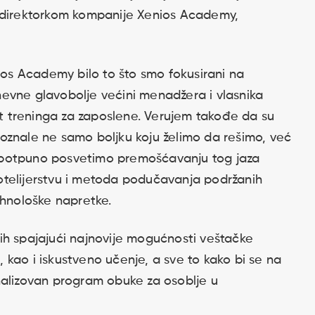
m direktorkom kompanije Xenios Academy,
nios Academy bilo to što smo fokusirani na
evne glavobolje većini menadžera i vlasnika
tet treninga za zaposlene. Verujem takođe da su
oznale ne samo boljku koju želimo da rešimo, već
se potpuno posvetimo premošćavanju tog jaza
otelijerstvu i metoda podučavanja podržanih
ehnološke napretke.
ih spajajući najnovije mogućnosti veštačke
e, kao i iskustveno učenje, a sve to kako bi se na
nalizovan program obuke za osoblje u