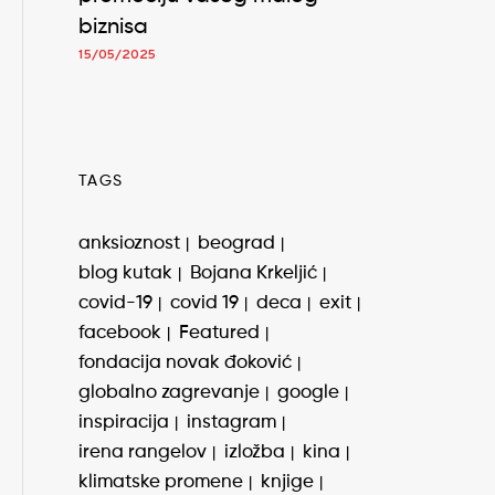
biznisa
15/05/2025
TAGS
anksioznost
beograd
blog kutak
Bojana Krkeljić
covid-19
covid 19
deca
exit
facebook
Featured
fondacija novak đoković
globalno zagrevanje
google
inspiracija
instagram
irena rangelov
izložba
kina
klimatske promene
knjige