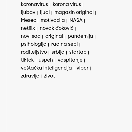
koronavirus
korona virus
ljubav
ljudi
magazin original
Mesec
motivacija
NASA
netflix
novak đoković
novi sad
original
pandemija
psihologija
rad na sebi
roditeljstvo
srbija
startap
tiktok
uspeh
vaspitanje
veštačka inteligencija
viber
zdravlje
život