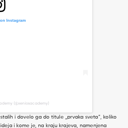
 on Instagram
Academy (@xeniosacademy)
stalih i dovelo ga do titule „prvaka sveta”, koliko
ideja i kome je, na kraju krajeva, namenjena