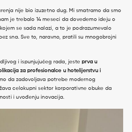
renja nije bio izuzetno dug. Mi smatramo da smo
 nam je trebalo 14 meseci da dovedemo ideju o
ojem se sada nalazi, a to je podrazumevalo
z sna. Sve to, naravno, pratili su mnogobrojni
dljivog i ispunjujućeg rada, jeste
prva u
kacija za profesionalce u hotelijerstvu i
samo da zadovoljava potrebe modernog
održava celokupni sektor korporativne obuke da
nosti i uvođenju inovacija.