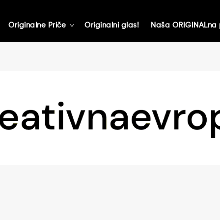
Originalne Priče
Originalni glas!
Naša ORIGINALna 
toggle
child
menu