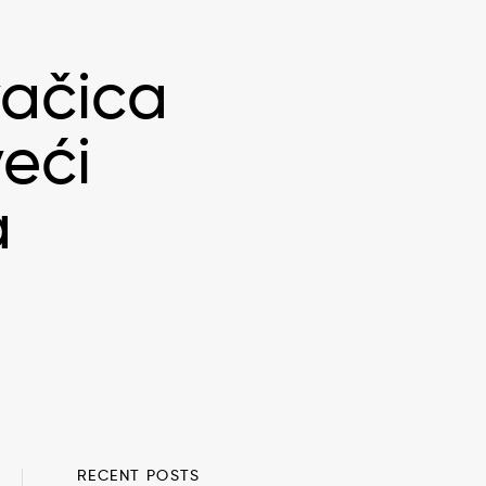
vačica
eći
a
RECENT POSTS