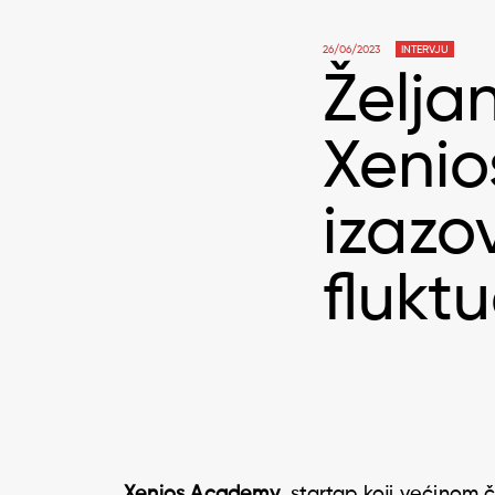
26/06/2023
INTERVJU
Želja
Xenio
izazov
flukt
Xenios Academy
, startap koji većinom či