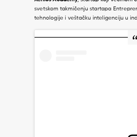
svetskom takmičenju startapa Entrepren
tehnologije i veštačku inteligenciju u ind