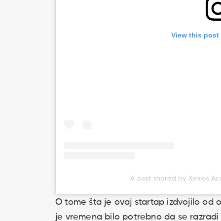
View this post
A post shared by Xenios 
O tome šta je ovaj startap izdvojilo od o
je vremena bilo potrebno da se razradi 