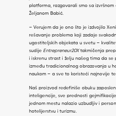
platforma, razgovarali smo sa izvršno
Željanom Babić.
– Verujem da je ono što je izdvojilo Xe
rešavanje problema koji zadaje svakodn
ugostiteljskih objekata u svetu – kvali
sudije
Entrepreneur20X
takmičenja prep
i iskrenu strast i želju našeg tima da 
između tradicionalnog obrazovanja u h
naukom – a sve to koristeći najnovije t
Naš proizvod redefiniše obuku zaposlen
inteligencije, sve prednosti gejmifikacij
jednom mestu nalazio uzbudljiv i perso
hotelijerstvu i turizmu.