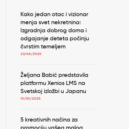
Kako jedan otac i vizionar
menja svet nekretnina:
Izgradnja dobrog doma i
odgajanje deteta počinju
čvrstim temeljem
23/06/2025
Željana Babić predstavila
platformu Xenios LMS na
Svetskoj izložbi u Japanu
15/05/2025
5 kreativnih načina za
promociju vašeg malog