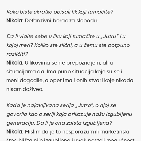
Kako biste ukratko opisali lik koji tumačite?
Nikola
: Defanzivni borac za slobodu.
Da li vidite sebe u liku koji tumačite u „Jutru” i u
kojoj meri? Koliko ste slični, a u čemu ste potpuno
različiti?
Nikola
: U likovima se ne prepoznajem, ali u
situacijama da. Ima puno situacija koje su se i
meni dogodile, a opet ima i onih stvari koje nikada
nisam doživeo.
Kada je najavljivana serija „Jutro”, o njoj se
govorilo kao o seriji koja prikazuje našu izgubljenu
generaciju. Da li je ona zaista izgubljena?
Nikola
: Mislim da je to nesporazum ili marketinški
štos. Ništa nije izgubljeno i uvek postoji mogućnost