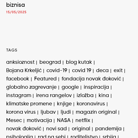
biznisa
15/05/2025
TAGS
anksioznost
beograd
blog kutak
Bojana Krkeljić
covid-19
covid 19
deca
exit
facebook
Featured
fondacija novak đoković
globalno zagrevanje
google
inspiracija
instagram
irena rangelov
izložba
kina
klimatske promene
knjige
koronavirus
korona virus
ljubav
ljudi
magazin original
Mesec
motivacija
NASA
netflix
novak đoković
novi sad
original
pandemija
psihologija
rad na sebi
roditeljstvo
srbija