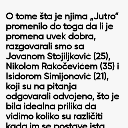
O tome šta je njima „Jutro”
promenilo do toga da li je
promena uvek dobra,
razgovarali smo sa
Jovanom Stojiljković (25),
Nikolom Rakočevićem (35) i
Isidorom Simijonović (21),
koji su na pitanja
odgovarali odvojeno, što je
bila idealna prilika da
vidimo koliko su različiti
kada im se postave ista