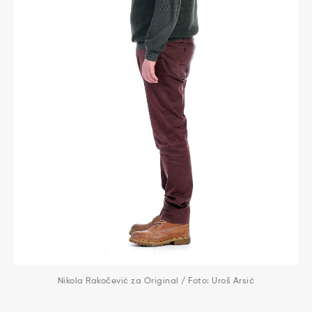
Nikola Rakočević za Original / Foto: Uroš Arsić