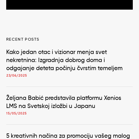
RECENT POSTS
Kako jedan otac i vizionar menja svet
nekretnina: Izgradnja dobrog doma i
odgajanje deteta počinju čvrstim temeljem
23/06/2025
Željana Babić predstavila platformu Xenios
LMS na Svetskoj izložbi u Japanu
15/05/2025
5 kreativnih načina za promociju vašeg malog