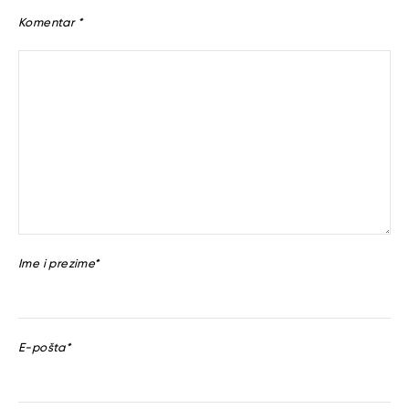
Komentar
*
Ime i prezime
*
E-pošta
*