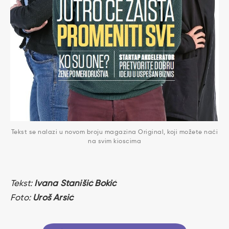
Tekst se nalazi u novom broju magazina Original, koji možete naći
na svim kioscima
Tekst:
Ivana Stanišić Bokić
Foto:
Uroš Arsić