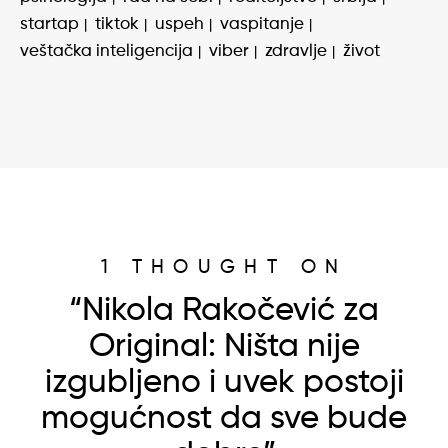
startap
tiktok
uspeh
vaspitanje
veštačka inteligencija
viber
zdravlje
život
1 THOUGHT ON
“Nikola Rakočević za
Original: Ništa nije
izgubljeno i uvek postoji
mogućnost da sve bude