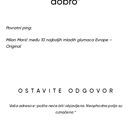
dobro”
Povratni ping:
Milan Marić među 10 najboljih mladih glumaca Evrope –
Original
OSTAVITE ODGOVOR
Vaša adresa e-pošte neće biti objavljena.
Neophodna polja su
označena
*