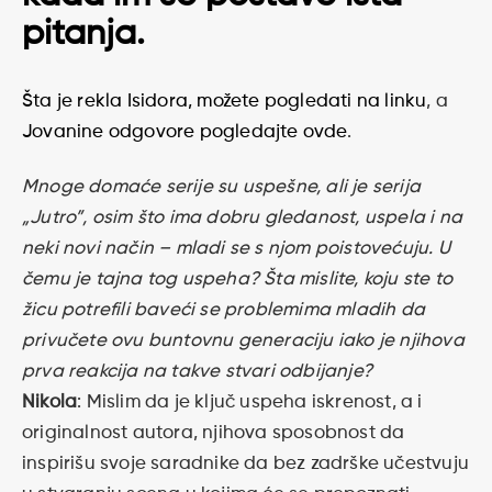
pitanja.
Šta je rekla Isidora, možete pogledati na linku
, a
Jovanine odgovore pogledajte ovde
.
Mnoge domaće serije su uspešne, ali je serija
„Jutro”, osim što ima dobru gledanost, uspela i na
neki novi način – mladi se s njom poistovećuju. U
čemu je tajna tog uspeha? Šta mislite, koju ste to
žicu potrefili baveći se problemima mladih da
privučete ovu buntovnu generaciju iako je njihova
prva reakcija na takve stvari odbijanje?
Nikola
: Mislim da je ključ uspeha iskrenost, a i
originalnost autora, njihova sposobnost da
inspirišu svoje saradnike da bez zadrške učestvuju