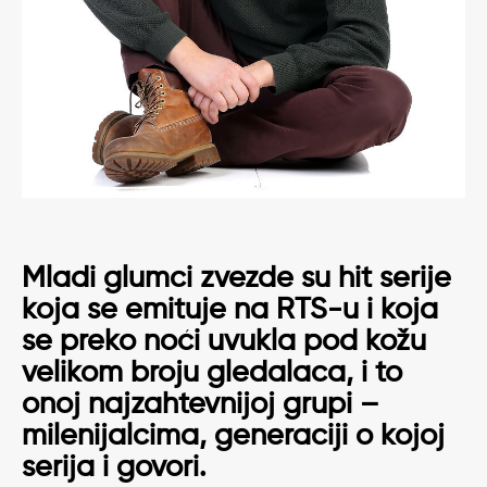
Mladi glumci zvezde su hit serije
koja se emituje na RTS-u i koja
se preko noći uvukla pod kožu
velikom broju gledalaca, i to
onoj najzahtevnijoj grupi –
milenijalcima, generaciji o kojoj
serija i govori.