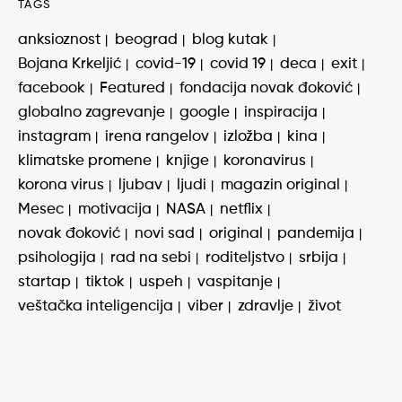
TAGS
anksioznost
beograd
blog kutak
Bojana Krkeljić
covid-19
covid 19
deca
exit
facebook
Featured
fondacija novak đoković
globalno zagrevanje
google
inspiracija
instagram
irena rangelov
izložba
kina
klimatske promene
knjige
koronavirus
korona virus
ljubav
ljudi
magazin original
Mesec
motivacija
NASA
netflix
novak đoković
novi sad
original
pandemija
psihologija
rad na sebi
roditeljstvo
srbija
startap
tiktok
uspeh
vaspitanje
veštačka inteligencija
viber
zdravlje
život