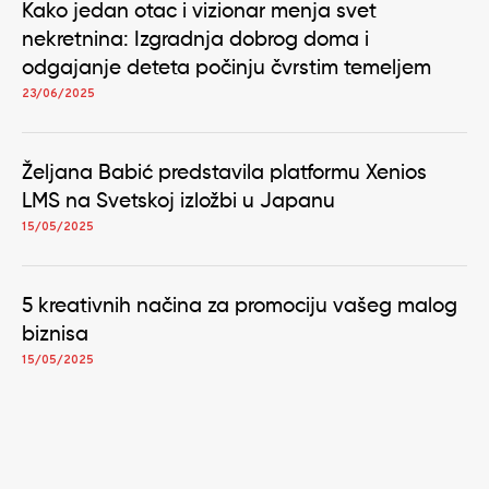
Kako jedan otac i vizionar menja svet
nekretnina: Izgradnja dobrog doma i
odgajanje deteta počinju čvrstim temeljem
23/06/2025
Željana Babić predstavila platformu Xenios
LMS na Svetskoj izložbi u Japanu
15/05/2025
5 kreativnih načina za promociju vašeg malog
biznisa
15/05/2025