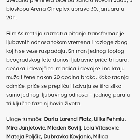
Svečana premijera biće održana u Novom Sadu, u
bioskopu Arena Cineplex upravo 30. januara u
20h.
Film Asimetrija razmatra pitanje transformacije
ljubavnih odnosa tokom vremena i razloge zbog
kojih se veze raspadaju. Sniman jednog toplog
beogradskog leta donosi ljubavne priče tri para:
dečaka i devojčice, mladića i devojke i na kraju
muža i žene nakon 20 godina braka. Kako radnja
odmiče, priče se prepliću i izdvaja se šira slika
samo jednog ljubavnog odnosa – jednog para u
tri ključne faze njihovih života.
Uloge tumače:
Daria Lorenci Flatz, Uliks Fehmiu,
Mira Janjetović, Mladen Sovilj, Lola Vitasović,
Mateja Poljčić, Dubravka Kovjanić, Milica