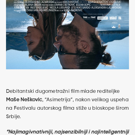
Debitantski dugometražni film mlade rediteljke
Maše Nešković
, “Asimetrija”, nakon velikog uspeha
na Festivalu autorskog filma stiže u bioskope širom
Srbije.
“Najimagivnativniji, najsenzibilniji i najinteligentniji