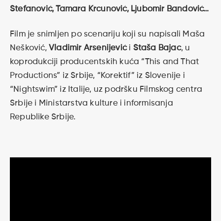
Stefanović, Tamara Krcunović, Ljubomir Bandović…
Film je snimljen po scenariju koji su napisali Maša
Nešković,
Vladimir Arsenijević
i
Staša Bajac
, u
koprodukciji producentskih kuća “This and That
Productions” iz Srbije, “Korektif” iz Slovenije i
“Nightswim” iz Italije, uz podršku Filmskog centra
Srbije i Ministarstva kulture i informisanja
Republike Srbije.