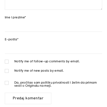
Ime i prezime
*
E-pošta
*
Notify me of follow-up comments by email.
Notify me of new posts by email.
Da, pročitao sam
politiku privatnosti
i želim da primam
vesti o Originalu na mejl.