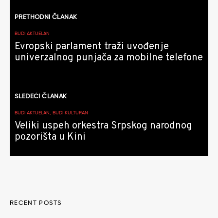
Kretanje
PRETHODNI ČLANAK
članaka
BUDI AKTUELAN
Evropski parlament traži uvođenje
univerzalnog punjača za mobilne telefone
SLEDEĆI ČLANAK
BUDI AKTUELAN, BUDI KULTURAN
Veliki uspeh orkestra Srpskog narodnog
pozorišta u Kini
RECENT POSTS