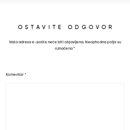
OSTAVITE ODGOVOR
Vaša adresa e-pošte neće biti objavljena.
Neophodna polja su
označena
*
Komentar
*