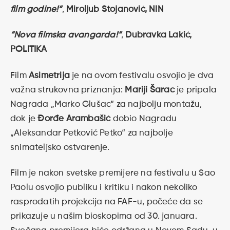
film godine!“
,
Miroljub Stojanović, NIN
“Nova filmska avangarda!“
,
Dubravka Lakić,
POLITIKA
Film
Asimetrija
je na ovom festivalu osvojio je dva
važna strukovna priznanja:
Mariji Šarac
je pripala
Nagrada „Marko Glušac“ za najbolju montažu,
dok je
Đorđe Arambašić
dobio Nagradu
„Aleksandar Petković Petko“ za najbolje
snimateljsko ostvarenje.
Film je nakon svetske premijere na festivalu u Sao
Paolu osvojio publiku i kritiku i nakon nekoliko
rasprodatih projekcija na FAF-u, počeće da se
prikazuje u našim bioskopima od 30. januara.