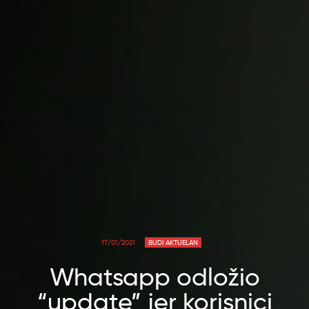
17/01/2021
BUDI AKTUELAN
Whatsapp odložio
“update” jer korisnici