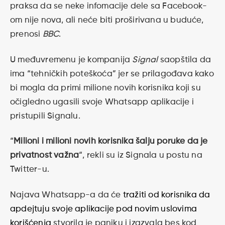
praksa da se neke infomacije dele sa Facebook-
om nije nova, ali neće biti proširivana u buduće,
prenosi
BBC
.
U međuvremenu je kompanija
Signal
saopštila da
ima “tehničkih poteškoća” jer se prilagođava kako
bi mogla da primi milione novih korisnika koji su
očigledno ugasili svoje Whatsapp aplikacije i
pristupili Signalu.
“
Milioni i milioni novih korisnika šalju poruke da je
privatnost važna
“, rekli su iz Signala u postu na
Twitter-u.
Najava Whatsapp-a da će
tražiti od korisnika da
apdejtuju svoje aplikacije pod novim uslovima
korišćenja
stvorila je paniku i izazvala bes kod