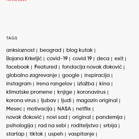
15/05/2025
TAGS
anksioznost
beograd
blog kutak
Bojana Krkeljić
covid-19
covid 19
deca
exit
facebook
Featured
fondacija novak đoković
globalno zagrevanje
google
inspiracija
instagram
irena rangelov
izložba
kina
klimatske promene
knjige
koronavirus
korona virus
ljubav
ljudi
magazin original
Mesec
motivacija
NASA
netflix
novak đoković
novi sad
original
pandemija
psihologija
rad na sebi
roditeljstvo
srbija
startap
tiktok
uspeh
vaspitanje