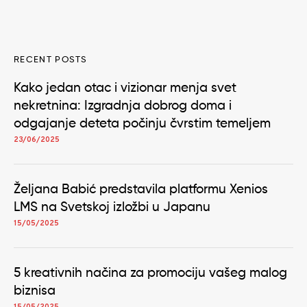
RECENT POSTS
Kako jedan otac i vizionar menja svet
nekretnina: Izgradnja dobrog doma i
odgajanje deteta počinju čvrstim temeljem
23/06/2025
Željana Babić predstavila platformu Xenios
LMS na Svetskoj izložbi u Japanu
15/05/2025
5 kreativnih načina za promociju vašeg malog
biznisa