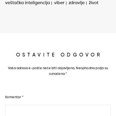
veštačka inteligencija
viber
zdravlje
život
OSTAVITE ODGOVOR
Vaša adresa e-pošte neće biti objavljena.
Neophodna polja su
označena
*
Komentar
*