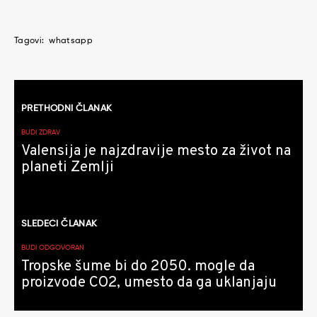
Tagovi:
whatsapp
Kretanje
PRETHODNI ČLANAK
članaka
BUDI ZDRAV
Valensija je najzdravije mesto za život na
planeti Zemlji
SLEDEĆI ČLANAK
BUDI ODGOVORAN
Tropske šume bi do 2050. mogle da
proizvode CO2, umesto da ga uklanjaju