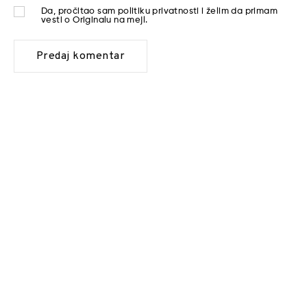
Da, pročitao sam
politiku privatnosti
i želim da primam
vesti o Originalu na mejl.