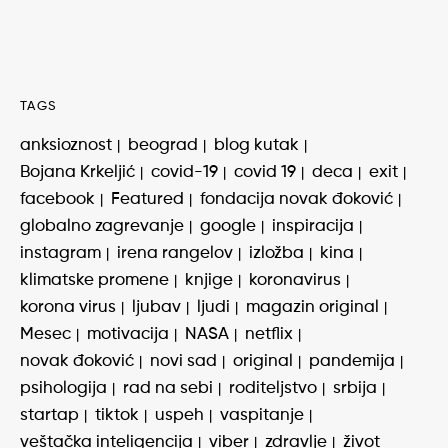
TAGS
anksioznost
beograd
blog kutak
Bojana Krkeljić
covid-19
covid 19
deca
exit
facebook
Featured
fondacija novak đoković
globalno zagrevanje
google
inspiracija
instagram
irena rangelov
izložba
kina
klimatske promene
knjige
koronavirus
korona virus
ljubav
ljudi
magazin original
Mesec
motivacija
NASA
netflix
novak đoković
novi sad
original
pandemija
psihologija
rad na sebi
roditeljstvo
srbija
startap
tiktok
uspeh
vaspitanje
veštačka inteligencija
viber
zdravlje
život