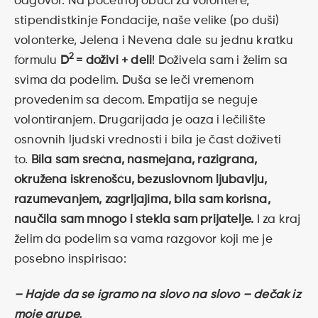
odgovor. Na početnoj obuci za volontere,
stipendistkinje Fondacije, naše velike (po duši)
volonterke, Jelena i Nevena dale su jednu kratku
2
formulu
D
= doživi + deli
! Doživela sam i želim sa
svima da podelim. Duša se leči vremenom
provedenim sa decom. Empatija se neguje
volontiranjem. Drugarijada je oaza i lečilište
osnovnih ljudski vrednosti i bila je čast doživeti
to.
Bila sam srećna, nasmejana, razigrana,
okružena iskrenošću, bezuslovnom ljubavlju,
razumevanjem, zagrljajima, bila sam korisna,
naučila sam mnogo i stekla sam prijatelje.
I za kraj
želim da podelim sa vama razgovor koji me je
posebno inspirisao:
– Hajde da se igramo na slovo na slovo – dečak iz
moje grupe.