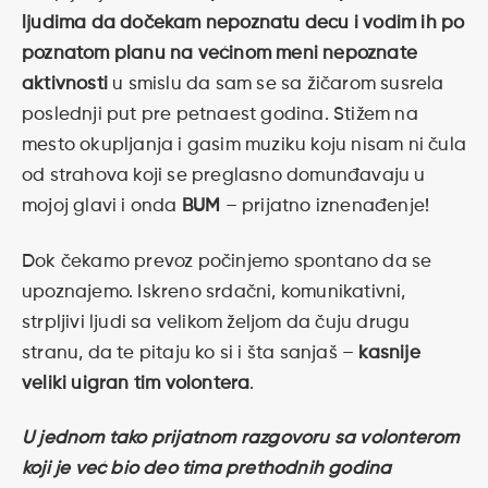
ljudima da dočekam nepoznatu decu i vodim ih po
poznatom planu na većinom meni nepoznate
aktivnosti
u smislu da sam se sa žičarom susrela
poslednji put pre petnaest godina. Stižem na
mesto okupljanja i gasim muziku koju nisam ni čula
od strahova koji se preglasno domunđavaju u
mojoj glavi i onda
BUM
– prijatno iznenađenje!
Dok čekamo prevoz počinjemo spontano da se
upoznajemo. Iskreno srdačni, komunikativni,
strpljivi ljudi sa velikom željom da čuju drugu
stranu, da te pitaju ko si i šta sanjaš –
kasnije
veliki uigran tim volontera
.
U jednom tako prijatnom razgovoru sa volonterom
koji je već bio deo tima prethodnih godina