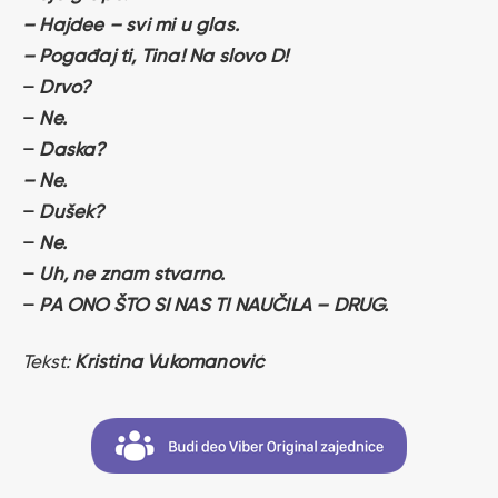
– Hajdee – svi mi u glas.
– Pogađaj ti, Tina! Na slovo D!
–
Drvo?
–
Ne.
–
Daska?
– Ne.
–
Dušek?
–
Ne.
–
Uh, ne znam stvarno.
–
PA ONO ŠTO SI NAS TI NAUČILA – DRUG.
Tekst:
Kristina Vukomanović