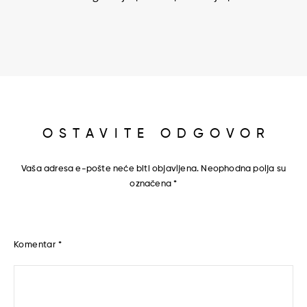
OSTAVITE ODGOVOR
Vaša adresa e-pošte neće biti objavljena.
Neophodna polja su
označena
*
Komentar
*