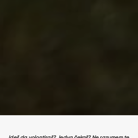
„Ideš da volontiraš? Jedva čekaš? Ne razumem te