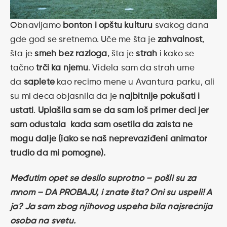
Obnavljamo
bonton i opštu kulturu
svakog dana
gde god se sretnemo. Uče me šta je
zahvalnost
,
šta je
smeh bez razloga
, šta je
strah
i kako se
tačno
trči ka njemu
. Videla sam da strah ume
da
saplete
kao recimo mene u Avantura parku, ali
su mi deca objasnila da je
najbitnije pokušati i
ustati
.
Uplašila sam se da sam loš primer deci jer
sam odustala kada sam osetila da zaista ne
mogu dalje (iako se naš neprevaziđeni animator
trudio da mi pomogne).
Međutim opet se desilo suprotno – pošli su za
mnom – DA PROBAJU, i znate šta? Oni su uspeli! A
ja? Ja sam zbog njihovog uspeha bila najsrećnija
osoba na svetu.