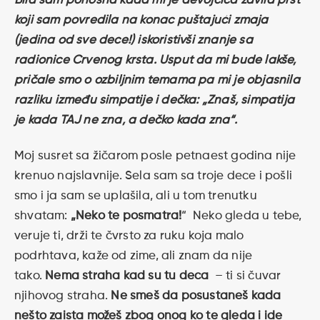
Bila sam ponosna kada mi je devojčica zavila prst
koji sam povredila na konac puštajući zmaja
(jedina od sve dece!) iskoristivši znanje sa
radionice Crvenog krsta. Usput da mi bude lakše,
pričale smo o ozbiljnim temama pa mi je objasnila
razliku između simpatije i dečka: „Znaš, simpatija
je kada TAJ ne zna, a dečko kada zna“.
Moj susret sa žičarom posle petnaest godina nije
krenuo najslavnije. Sela sam sa troje dece i pošli
smo i ja sam se uplašila, ali u tom trenutku
shvatam:
„Neko te posmatra!
“ Neko gleda u tebe,
veruje ti, drži te čvrsto za ruku koja malo
podrhtava, kaže od zime, ali znam da nije
tako.
Nema straha kad su tu deca
– ti si čuvar
njihovog straha.
Ne smeš da posustaneš kada
nešto zaista možeš zbog onog ko te gleda i ide