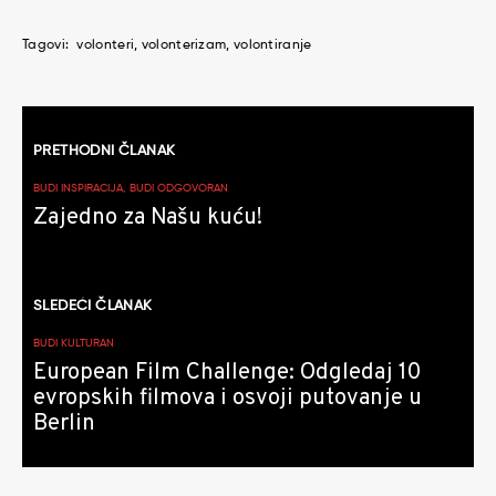
Tagovi:
volonteri
volonterizam
volontiranje
Kretanje
PRETHODNI ČLANAK
članaka
BUDI INSPIRACIJA, BUDI ODGOVORAN
Zajedno za Našu kuću!
SLEDEĆI ČLANAK
BUDI KULTURAN
European Film Challenge: Odgledaj 10
evropskih filmova i osvoji putovanje u
Berlin