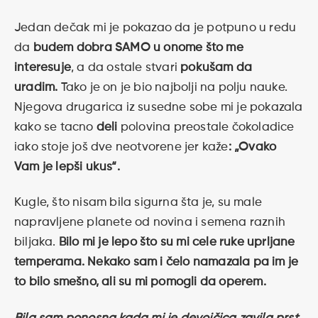
Jedan dečak mi je pokazao da je potpuno u redu
da
budem dobra SAMO u onome što me
interesuje
, a da ostale stvari
pokušam da
uradim.
Tako je on je bio najbolji na polju nauke.
Njegova drugarica iz susedne sobe mi je pokazala
kako se tacno
deli
polovina preostale čokoladice
iako stoje još dve neotvorene jer kaže
: „Ovako
Vam je lepši ukus“.
Kugle, što nisam bila sigurna šta je, su male
napravljene planete od novina i semena raznih
biljaka.
Bilo mi je lepo što su mi cele ruke uprljane
temperama. Nekako sam i čelo namazala pa im je
to bilo smešno, ali su mi pomogli da operem.