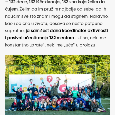
– 132 dece, 132 iščekivanja, 132 sna koja želim da
čujem.
Želim da im pružim najbolje od sebe, da ih
naučim sve što znam i mogu da stignem. Naravno,
kao i obično u životu, dešava se nešto potpuno
suprotno,
ja sam šest dana koordinator aktivnosti
i pasivni učenik moja 132 mentora
.
Istina, neki me
konstantno „prate“, neki me „uče“ u prolazu.