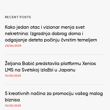
RECENT POSTS
Kako jedan otac i vizionar menja svet
nekretnina: Izgradnja dobrog doma i
odgajanje deteta počinju čvrstim temeljem
23/06/2025
Željana Babić predstavila platformu Xenios
LMS na Svetskoj izložbi u Japanu
15/05/2025
5 kreativnih načina za promociju vašeg malog
biznisa
15/05/2025