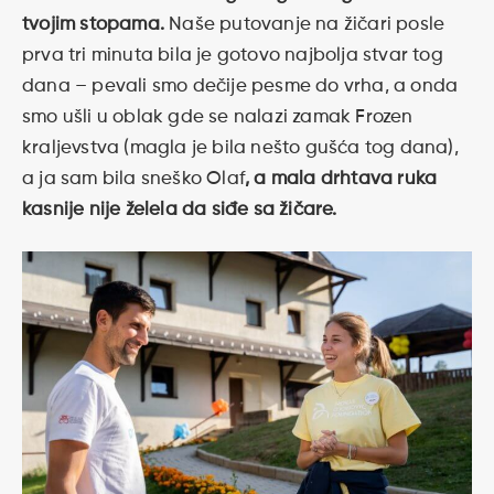
tvojim stopama.
Naše putovanje na žičari posle
prva tri minuta bila je gotovo najbolja stvar tog
dana – pevali smo dečije pesme do vrha, a onda
smo ušli u oblak gde se nalazi zamak Frozen
kraljevstva (magla je bila nešto gušća tog dana),
a ja sam bila sneško Olaf
, a mala drhtava ruka
kasnije nije želela da siđe sa žičare.