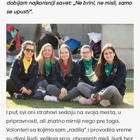
dobijam najkorisniji savet: „Ne brini, ne misli, samo
se upusti“.
I puf, svi oni strahovi sedaju na svoja mesta, u
pripravnosti, ali znatno mirniji nego pre toga.
Volonteri sa kojima sam „radila“ i provodila vreme
su divni ljudi, velikog srca, otvorenih misli, ljudi bez