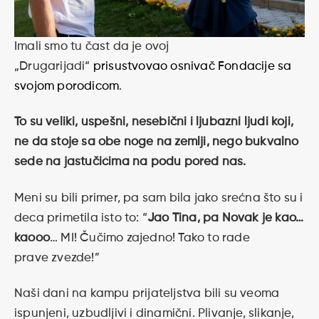
Imali smo tu čast da je ovoj
„Drugarijadi“
prisustvovao osnivač Fondacije sa
svojom porodicom
.
To su veliki, uspešni, nesebični i ljubazni ljudi koji,
ne da stoje sa obe noge na zemlji, nego bukvalno
sede na jastučićima na podu pored nas.
Meni su bili primer, pa sam bila jako srećna što su i
deca primetila isto to: “
Jao Tina, pa Novak je kao…
kaooo
… MI! Čučimo zajedno! Tako to rade
prave zvezde!”
Naši dani na kampu prijateljstva bili su veoma
ispunjeni, uzbudljivi i dinamični. Plivanje, slikanje,