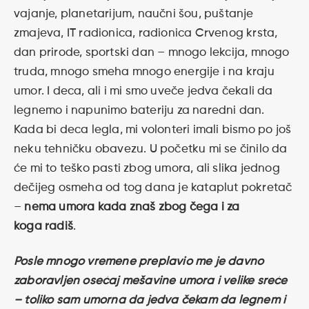
vajanje, planetarijum, naučni šou, puštanje
zmajeva, IT radionica, radionica Crvenog krsta,
dan prirode, sportski dan – mnogo lekcija, mnogo
truda, mnogo smeha mnogo energije i na kraju
umor. I deca, ali i mi smo uveče jedva čekali da
legnemo i napunimo bateriju za naredni dan.
Kada bi deca legla, mi volonteri imali bismo po još
neku tehničku obavezu. U početku mi se činilo da
će mi to teško pasti zbog umora, ali slika jednog
dečijeg osmeha od tog dana je kataplut pokretač
–
nema umora kada znaš zbog čega i za
koga radiš
.
Posle mnogo vremene preplavio me je davno
zaboravljen osećaj mešavine umora i velike sreće
– toliko sam umorna da jedva čekam da legnem i