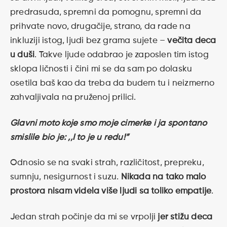
predrasuda, spremni da pomognu, spremni da
prihvate novo, drugačije, strano, da rade na
inkluziji istog, ljudi bez grama sujete –
večita deca
u duši
. Takve ljude odabrao je zaposlen tim istog
sklopa ličnosti i čini mi se da sam po dolasku
osetila baš kao da treba da budem tu i neizmerno
zahvaljivala na pruženoj prilici.
Glavni moto koje smo moje cimerke i ja spontano
smislile bio je: ,,I to je u redu!”
Odnosio se na svaki strah, različitost, prepreku,
sumnju, nesigurnost i suzu.
Nikada na tako malo
prostora nisam videla više ljudi sa toliko empatije
.
Jedan strah počinje da mi se vrpolji
jer stižu deca