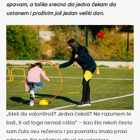
spavam, a toliko srećna da jedva čekam da
ustanem i proživim još jedan veliki dan.
„Ideš da volontiraš? Jedva čekaš? Ne razumem te
baš, ti od toga nemaš ništa“ – kao što rekoh često
sam čula ovu rečenicu i po povratku imala pravi