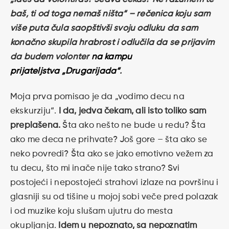
baš, ti od toga nemaš ništa“ – rečenica koju sam
više puta čula saopštivši svoju odluku da sam
konačno skupila hrabrost i odlučila da se prijavim
da budem volonter
na kampu
prijateljstva „Drugarijada“
.
Moja prva pomisao je da „vodimo decu na
ekskurziju“.
I da, jedva čekam, ali isto toliko sam
preplašena.
Šta ako nešto ne bude u redu? Šta
ako me deca ne prihvate? Još gore – šta ako se
neko povredi? Šta ako se jako emotivno vežem za
tu decu, što mi inače nije tako strano? Svi
postojeći i nepostojeći strahovi izlaze na površinu i
glasniji su od tišine u mojoj sobi veče pred polazak
i od muzike koju slušam ujutru do mesta
okupljanja.
Idem u nepoznato, sa nepoznatim