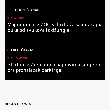
Kretanje
PRETHODNI ČLANAK
članaka
BUDI NAUČNIK
Majmunima iz ZOO vrta draža saobraćajna
buka od zvukova iz džungle
SLEDEĆI ČLANAK
BUDI INOVATIVAN
Startap iz Zrenjanina napravio rešenje za
brz pronalazak parkinga
RECENT POSTS