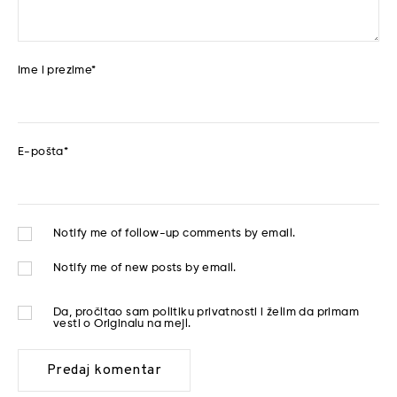
Ime i prezime
*
E-pošta
*
Notify me of follow-up comments by email.
Notify me of new posts by email.
Da, pročitao sam
politiku privatnosti
i želim da primam
vesti o Originalu na mejl.