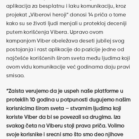
aplikacija za besplatnu i laku komunikaciju, kroz
projekat „Viberovi heroji“ donosi 14 priča o tome
kako su se životi ljudi menjali u protekloj deceniji
putem korišćenja Vibera. Upravo ovom
kampanjom Viber obeležava deseti jubilej svog
postojanja i rast aplikacije do pozicije jedne od
najčešće korišćenih širom sveta među ljudima koji
ovom vidu komunikacije već godinama daju pravi
smisao.
“Zaista verujemo da je uspeh naše platforme u
proteklih 10 godina u potpunosti dugujemo našim
korisnicima širom sveta – stvarnim ljudima koji
koriste Viber da bi se povezali sa drugima. Iza
svakog četa na Viberu stoji prava priča. Volimo
svoje korisnike i srećni smo što smo deo njihove