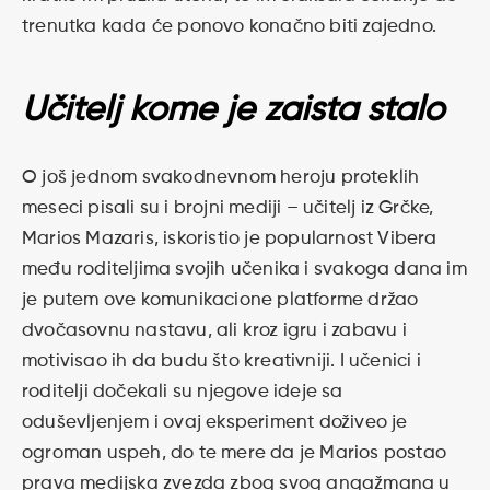
trenutka kada će ponovo konačno biti zajedno.
Učitelj kome je zaista stalo
O još jednom svakodnevnom heroju proteklih
meseci pisali su i brojni mediji – učitelj iz Grčke,
Marios Mazaris, iskoristio je popularnost Vibera
među roditeljima svojih učenika i svakoga dana im
je putem ove komunikacione platforme držao
dvočasovnu nastavu, ali kroz igru i zabavu i
motivisao ih da budu što kreativniji. I učenici i
roditelji dočekali su njegove ideje sa
oduševljenjem i ovaj eksperiment doživeo je
ogroman uspeh, do te mere da je Marios postao
prava medijska zvezda zbog svog angažmana u