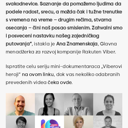
svakodnevice. Saznanje da pomažemo ljudima da
podele radost, sreću, a možda čak i tužne trenutke
s vremena na vreme – drugim rečima, stvarna
osećanja – čini naš posao smislenim. Zahvalni smo
i posvećeni nastavku našeg zajedničkog
putovanja“
, istakla je
Ana Znamenskaja
, Glavna
menadžerka za razvoj kompanije Rakuten Viber.
Ispratite celu seriju mini-dokumentaraca „Viberovi
heroji“
na ovom linku
, dok vas nekoliko odabranih
prevedenih videa
čeka ovde
.