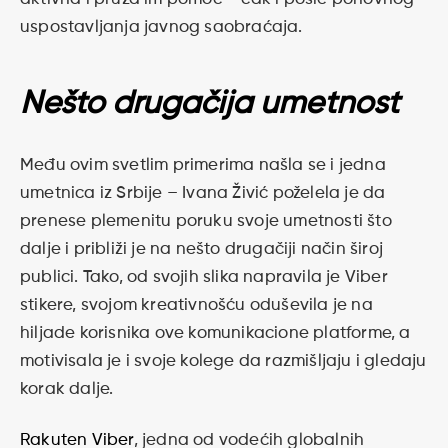
uspostavljanja javnog saobraćaja.
Nešto drugačija umetnost
Među ovim svetlim primerima našla se i jedna
umetnica iz Srbije – Ivana Živić poželela je da
prenese plemenitu poruku svoje umetnosti što
dalje i približi je na nešto drugačiji način široj
publici. Tako, od svojih slika napravila je Viber
stikere, svojom kreativnošću oduševila je na
hiljade korisnika ove komunikacione platforme, a
motivisala je i svoje kolege da razmišljaju i gledaju
korak dalje.
Rakuten Viber
, jedna od vodećih globalnih