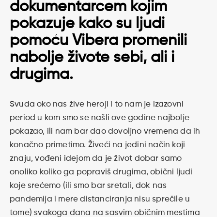
dokumentarcem kojim
pokazuje kako su ljudi
pomoću Vibera promenili
nabolje živote sebi, ali i
drugima.
Svuda oko nas žive heroji i to nam je izazovni
period u kom smo se našli ove godine najbolje
pokazao, ili nam bar dao dovoljno vremena da ih
konačno primetimo. Živeći na jedini način koji
znaju, vođeni idejom da je život dobar samo
onoliko koliko ga popraviš drugima, obični ljudi
koje srećemo (ili smo bar sretali, dok nas
pandemija i mere distanciranja nisu sprečile u
tome) svakoga dana na sasvim običnim mestima