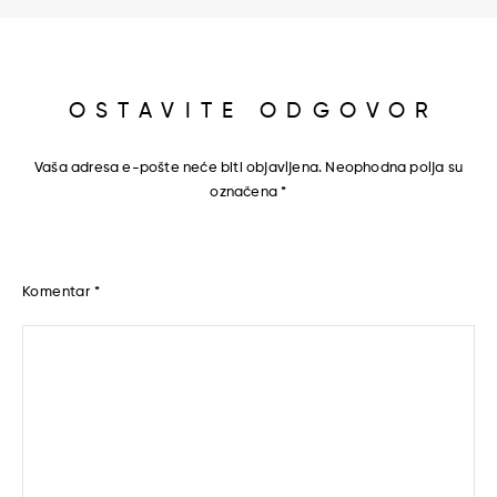
OSTAVITE ODGOVOR
Vaša adresa e-pošte neće biti objavljena.
Neophodna polja su
označena
*
Komentar
*