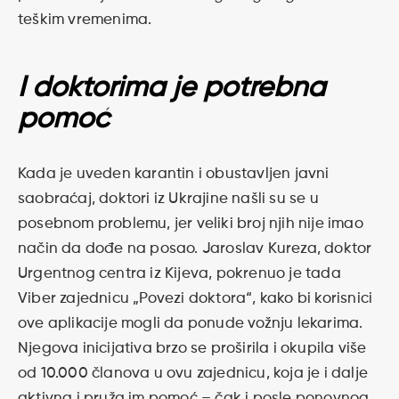
teškim vremenima.
I doktorima je potrebna
pomoć
Kada je uveden karantin i obustavljen javni
saobraćaj, doktori iz Ukrajine našli su se u
posebnom problemu, jer veliki broj njih nije imao
način da dođe na posao.
Jaroslav Kureza, doktor
Urgentnog centra iz Kijeva, pokrenuo je tada
Viber zajednicu „Povezi doktora“, kako bi korisnici
ove aplikacije mogli da ponude vožnju lekarima.
Njegova inicijativa brzo se proširila i okupila više
od 10.000 članova u ovu zajednicu, koja je i dalje
aktivna i pruža im pomoć – čak i posle ponovnog