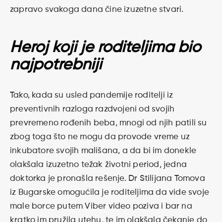
zapravo svakoga dana čine izuzetne stvari.
Heroj koji je roditeljima bio
najpotrebniji
Tako, kada su usled pandemije roditelji iz
preventivnih razloga razdvojeni od svojih
prevremeno rođenih beba, mnogi od njih patili su
zbog toga što ne mogu da provode vreme uz
inkubatore svojih mališana, a da bi im donekle
olakšala izuzetno težak životni period, jedna
doktorka je pronašla rešenje. Dr Stilijana Tomova
iz Bugarske omogućila je roditeljima da vide svoje
male borce putem Viber video poziva i bar na
kratko im pružila utehu, te im olakšala čekanje do