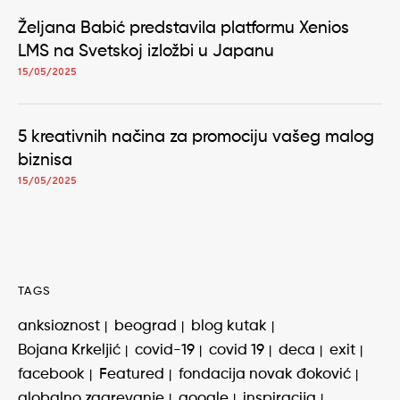
Željana Babić predstavila platformu Xenios
LMS na Svetskoj izložbi u Japanu
15/05/2025
5 kreativnih načina za promociju vašeg malog
biznisa
15/05/2025
TAGS
anksioznost
beograd
blog kutak
Bojana Krkeljić
covid-19
covid 19
deca
exit
facebook
Featured
fondacija novak đoković
globalno zagrevanje
google
inspiracija