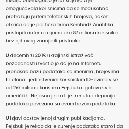
medija onemogućio je funkciju koja je
omogućavala korisnicima da se međusobno
pretražuju putem telefonskih brojeva, nakon
otkrića da je politička firma Kembridž Analitika
pristupila informacijama oko 87 miliona korisnika
bez njihovog znanja ili pristanka.
U decembru 2019. ukrajinski istraživač
bezbednosti izvestio je da je na Internetu
pronašao bazu podataka sa imenima, brojevima
telefona i jedinstvenim korisničkim ID-evima više
od 267 miliona korisnika Fejsbuka, gotovo svih
američkih. Nejasno je da li je trenutna deponija
podataka povezana sa ovom bazom podataka.
U izjavi dostavljenoj drugim publikacijama,
Fejsbuk je rekao da je curenje podataka staro i da