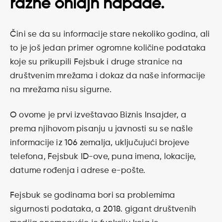
razne onlajn napade.
Čini se da su informacije stare nekoliko godina, ali
to je još jedan primer ogromne količine podataka
koje su prikupili Fejsbuk i druge stranice na
društvenim mrežama i dokaz da naše informacije
na mrežama nisu sigurne.
O ovome je prvi izveštavao Biznis Insajder, a
prema njihovom pisanju u javnosti su se našle
informacije iz 106 zemalja, uključujući brojeve
telefona, Fejsbuk ID-ove, puna imena, lokacije,
datume rođenja i adrese e-pošte.
Fejsbuk se godinama bori sa problemima
sigurnosti podataka, a 2018. gigant društvenih