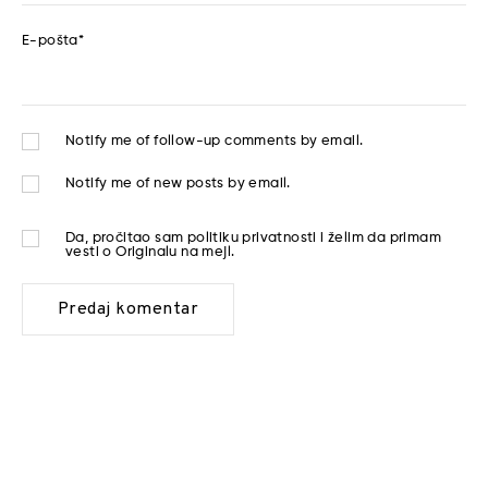
E-pošta
*
Notify me of follow-up comments by email.
Notify me of new posts by email.
Da, pročitao sam
politiku privatnosti
i želim da primam
vesti o Originalu na mejl.