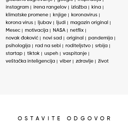
instagram
irena rangelov
izložba
kina
klimatske promene
knjige
koronavirus
korona virus
ljubav
ljudi
magazin original
Mesec
motivacija
NASA
netflix
novak đoković
novi sad
original
pandemija
psihologija
rad na sebi
roditeljstvo
srbija
startap
tiktok
uspeh
vaspitanje
veštačka inteligencija
viber
zdravlje
život
OSTAVITE ODGOVOR