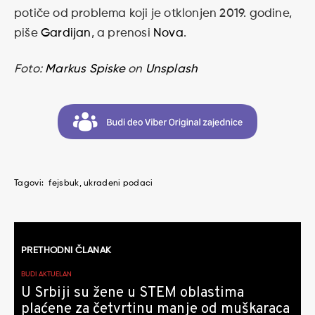
potiče od problema koji je otklonjen 2019. godine,
piše
Gardijan
, a prenosi
Nova
.
Foto:
Markus Spiske
on
Unsplash
Tagovi:
fejsbuk
ukradeni podaci
Kretanje
PRETHODNI ČLANAK
članaka
BUDI AKTUELAN
U Srbiji su žene u STEM oblastima
plaćene za četvrtinu manje od muškaraca