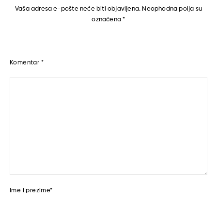
Vaša adresa e-pošte neće biti objavljena.
Neophodna polja su
označena
*
Komentar
*
Ime i prezime
*