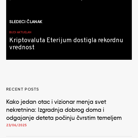
SLEDEĆI ČLANAK
BUDI AKTUELAN
Kriptovaluta Eterijum dostigla rekordnu
vrednost
RECENT POSTS
Kako jedan otac i vizionar menja svet
nekretnina: Izgradnja dobrog doma i
odgajanje deteta počinju čvrstim temeljem
23/06/2025