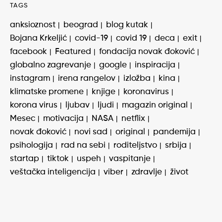
TAGS
anksioznost
beograd
blog kutak
Bojana Krkeljić
covid-19
covid 19
deca
exit
facebook
Featured
fondacija novak đoković
globalno zagrevanje
google
inspiracija
instagram
irena rangelov
izložba
kina
klimatske promene
knjige
koronavirus
korona virus
ljubav
ljudi
magazin original
Mesec
motivacija
NASA
netflix
novak đoković
novi sad
original
pandemija
psihologija
rad na sebi
roditeljstvo
srbija
startap
tiktok
uspeh
vaspitanje
veštačka inteligencija
viber
zdravlje
život