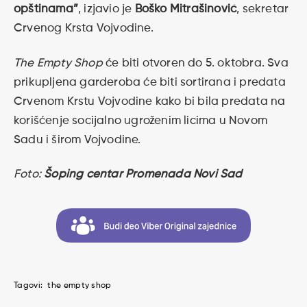
opštinama”
, izjavio je
Boško Mitrašinović
, sekretar
Crvenog Krsta Vojvodine.
The Empty Shop
će biti otvoren do 5. oktobra. Sva
prikupljena garderoba će biti sortirana i predata
Crvenom Krstu Vojvodine kako bi bila predata na
korišćenje socijalno ugroženim licima u Novom
Sadu i širom Vojvodine.
Foto:
Šoping centar Promenada Novi Sad
Tagovi:
the empty shop