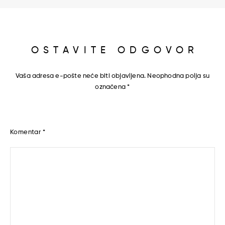
OSTAVITE ODGOVOR
Vaša adresa e-pošte neće biti objavljena.
Neophodna polja su
označena
*
Komentar
*