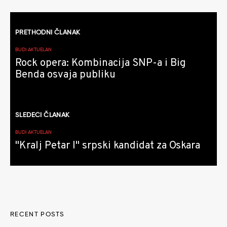
Kretanje
PRETHODNI ČLANAK
članaka
BUDI AKTUELAN
Rock opera: Kombinacija SNP-a i Big
Benda osvaja publiku
SLEDEĆI ČLANAK
BUDI AKTUELAN
"Kralj Petar I" srpski kandidat za Oskara
RECENT POSTS