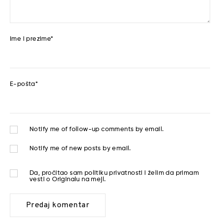
Ime i prezime
*
E-pošta
*
Notify me of follow-up comments by email.
Notify me of new posts by email.
Da, pročitao sam
politiku privatnosti
i želim da primam
vesti o Originalu na mejl.