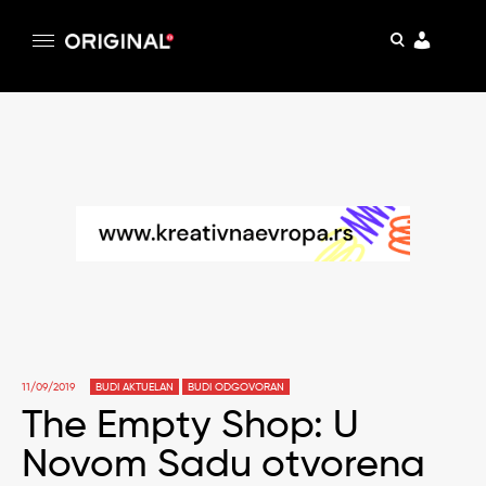
pretraga
Original
Original magazin
Skip
to
content
11/09/2019
BUDI AKTUELAN
BUDI ODGOVORAN
The Empty Shop: U
Novom Sadu otvorena