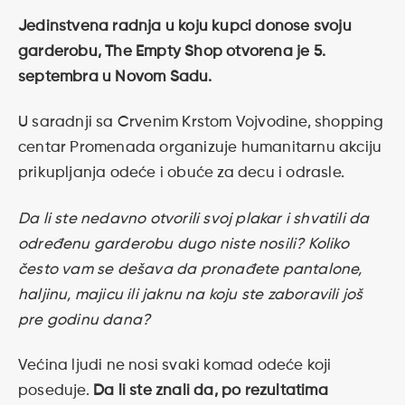
Jedinstvena radnja u koju kupci donose svoju
garderobu, The Empty Shop otvorena je 5.
septembra u Novom Sadu.
U saradnji sa Crvenim Krstom Vojvodine, shopping
centar Promenada organizuje humanitarnu akciju
prikupljanja odeće i obuće za decu i odrasle.
Da li ste nedavno otvorili svoj plakar i shvatili da
određenu garderobu dugo niste nosili? Koliko
često vam se dešava da pronađete pantalone,
haljinu, majicu ili jaknu na koju ste zaboravili još
pre godinu dana?
Većina ljudi ne nosi svaki komad odeće koji
poseduje.
Da li ste znali da, po rezultatima