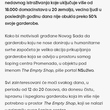
nedavnog istraživanja koje uključuje više od
18.000 domaćinstava u 20 zemalja, većina ljudi u
poslednjih godinu dana nije obukla preko 50%
svoje garderobe.
Kako bi motivisali građane Novog Sada da
garderobu koju ne nose doniraju u humanitarne
svrhe započeta je velika akcija prikupljanja
garderobe koja se odvija u prostoru samog
šoping centra Promenada, u objektu pod
imenom
The Empty Shop
, piše portal
NSuživo
.
Svi zainteresovani će moći svakog dana, u
periodu od 12 do 20 časova, da donesu čistu,
ispravnu i ispeglanu garderobu koja im više nije
potrebna u prostor
The Empty Shop
, koji se nalazi