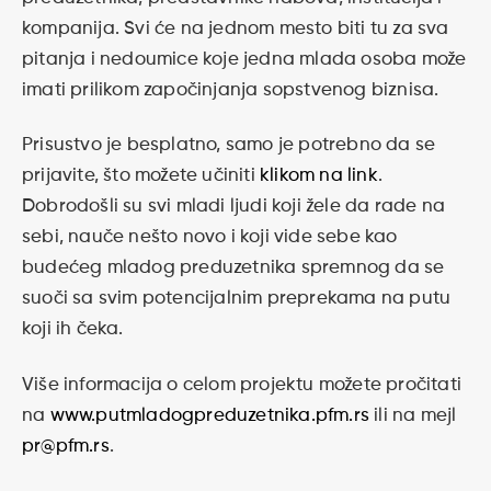
kompanija. Svi će na jednom mesto biti tu za sva
pitanja i nedoumice koje jedna mlada osoba može
imati prilikom započinjanja sopstvenog biznisa.
Prisustvo je besplatno, samo je potrebno da se
prijavite, što možete učiniti
klikom na link
.
Dobrodošli su svi mladi ljudi koji žele da rade na
sebi, nauče nešto novo i koji vide sebe kao
budećeg mladog preduzetnika spremnog da se
suoči sa svim potencijalnim preprekama na putu
koji ih čeka.
Više informacija o celom projektu možete pročitati
na
www.putmladogpreduzetnika.pfm.rs
ili na mejl
pr@pfm.rs
.