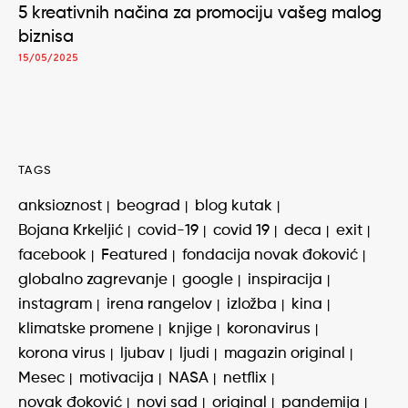
5 kreativnih načina za promociju vašeg malog
biznisa
15/05/2025
TAGS
anksioznost
beograd
blog kutak
Bojana Krkeljić
covid-19
covid 19
deca
exit
facebook
Featured
fondacija novak đoković
globalno zagrevanje
google
inspiracija
instagram
irena rangelov
izložba
kina
klimatske promene
knjige
koronavirus
korona virus
ljubav
ljudi
magazin original
Mesec
motivacija
NASA
netflix
novak đoković
novi sad
original
pandemija