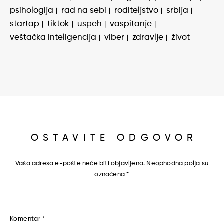
psihologija
rad na sebi
roditeljstvo
srbija
startap
tiktok
uspeh
vaspitanje
veštačka inteligencija
viber
zdravlje
život
OSTAVITE ODGOVOR
Vaša adresa e-pošte neće biti objavljena.
Neophodna polja su
označena
*
Komentar
*