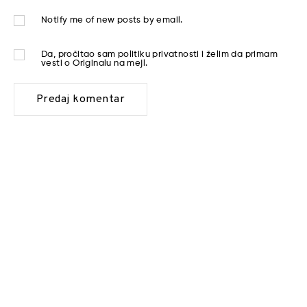
Notify me of new posts by email.
Da, pročitao sam
politiku privatnosti
i želim da primam
vesti o Originalu na mejl.