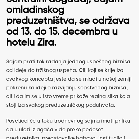
omladinskog
preduzetništva, se održava
od 13. do 15. decembra u
hotelu Zira.
Sajam prati tok rađanja jednog uspešnog biznisa
od ideje do tržišnog uspeha. Cilj koji se krije iza
ovakvog koncepta jeste da se mladi u našoj zemlji
pokrenu ka ideji o razvijanju sopstvenog biznisa,
ali i da im se u isto vreme prikaže realna slika koja
stoji iza svakog preduzetničkog poduhvata.
Posetioci će u toku trodnevnog sajma imati priliku
da u ulozi izlagača vide preko pedeset
preduzetnika, predstavnike habova, institucija i