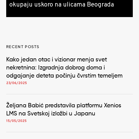
okupaju uskoro na ulicama Beograda
RECENT POSTS
Kako jedan otac i vizionar menja svet
nekretnina: Izgradnja dobrog doma i
odgajanje deteta počinju čvrstim temeljem
23/06/2025
Željana Babić predstavila platformu Xenios
LMS na Svetskoj izložbi u Japanu
15/05/2025