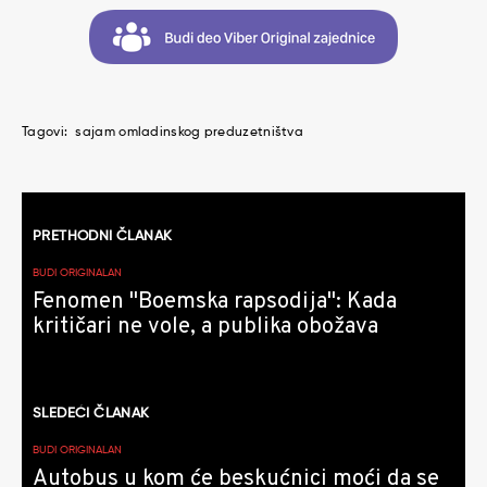
Tagovi:
sajam omladinskog preduzetništva
Kretanje
PRETHODNI ČLANAK
članaka
BUDI ORIGINALAN
Fenomen "Boemska rapsodija": Kada
kritičari ne vole, a publika obožava
SLEDEĆI ČLANAK
BUDI ORIGINALAN
Autobus u kom će beskućnici moći da se