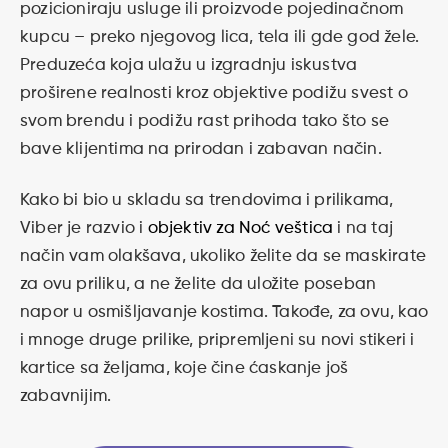
pozicioniraju usluge ili proizvode pojedinačnom
kupcu – preko njegovog lica, tela ili gde god žele.
Preduzeća koja ulažu u izgradnju iskustva
proširene realnosti kroz objektive podižu svest o
svom brendu i podižu rast prihoda tako što se
bave klijentima na prirodan i zabavan način.
Kako bi bio u skladu sa trendovima i prilikama,
Viber je razvio i
objektiv za Noć veštica
i na taj
način vam olakšava, ukoliko želite da se maskirate
za ovu priliku, a ne želite da uložite poseban
napor u osmišljavanje kostima. Takođe, za ovu, kao
i mnoge druge prilike, pripremljeni su novi stikeri i
kartice sa željama, koje čine ćaskanje još
zabavnijim.