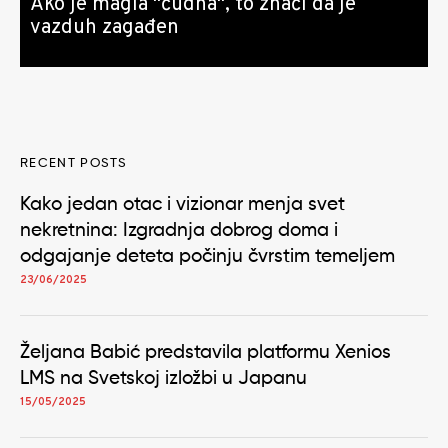
Ako je magla "čudna", to znači da je
vazduh zagađen
RECENT POSTS
Kako jedan otac i vizionar menja svet
nekretnina: Izgradnja dobrog doma i
odgajanje deteta počinju čvrstim temeljem
23/06/2025
Željana Babić predstavila platformu Xenios
LMS na Svetskoj izložbi u Japanu
15/05/2025