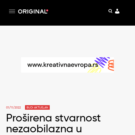
pretraga
Original
Original magazin
Skip
to
content
01/11/2022
BUDI AKTUELAN
Proširena stvarnost
nezaobilazna u