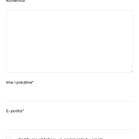
Komentar
*
Ime i prezime
*
E-pošta
*