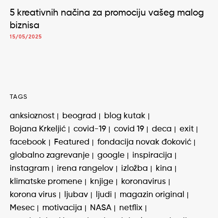
5 kreativnih načina za promociju vašeg malog
biznisa
15/05/2025
TAGS
anksioznost
beograd
blog kutak
Bojana Krkeljić
covid-19
covid 19
deca
exit
facebook
Featured
fondacija novak đoković
globalno zagrevanje
google
inspiracija
instagram
irena rangelov
izložba
kina
klimatske promene
knjige
koronavirus
korona virus
ljubav
ljudi
magazin original
Mesec
motivacija
NASA
netflix