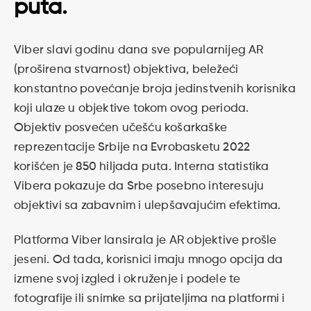
puta.
Viber slavi godinu dana sve popularnijeg AR
(proširena stvarnost) objektiva, beležeći
konstantno povećanje broja jedinstvenih korisnika
koji ulaze u objektive tokom ovog perioda.
Objektiv posvećen učešću košarkaške
reprezentacije Srbije na Evrobasketu 2022
korišćen je 850 hiljada puta. Interna statistika
Vibera pokazuje da Srbe posebno interesuju
objektivi sa zabavnim i ulepšavajućim efektima.
Platforma Viber lansirala je AR objektive prošle
jeseni. Od tada, korisnici imaju mnogo opcija da
izmene svoj izgled i okruženje i podele te
fotografije ili snimke sa prijateljima na platformi i