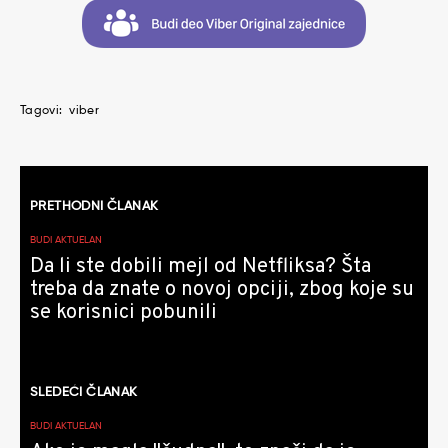
Tagovi:
viber
Kretanje
PRETHODNI ČLANAK
članaka
BUDI AKTUELAN
Da li ste dobili mejl od Netfliksa? Šta
treba da znate o novoj opciji, zbog koje su
se korisnici pobunili
SLEDEĆI ČLANAK
BUDI AKTUELAN