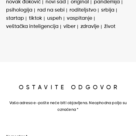
novak đoković
novi sad
original
pandemija
psihologija
rad na sebi
roditeljstvo
srbija
startap
tiktok
uspeh
vaspitanje
veštačka inteligencija
viber
zdravlje
život
OSTAVITE ODGOVOR
Vaša adresa e-pošte neće biti objavljena.
Neophodna polja su
označena
*