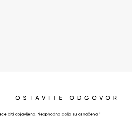
OSTAVITE ODGOVOR
će biti objavljena.
Neophodna polja su označena
*