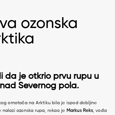
rva ozonska
ktika
 da je otkrio prvu rupu u
nad Severnog pola.
og omotača na Arktiku bila je ispod debljine
 nalazi ozonska rupa, rekao je
Markus Reks
, vođa