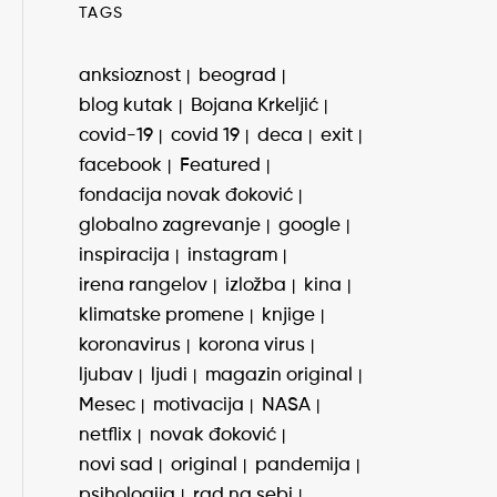
TAGS
anksioznost
beograd
blog kutak
Bojana Krkeljić
covid-19
covid 19
deca
exit
facebook
Featured
fondacija novak đoković
globalno zagrevanje
google
inspiracija
instagram
irena rangelov
izložba
kina
klimatske promene
knjige
koronavirus
korona virus
ljubav
ljudi
magazin original
Mesec
motivacija
NASA
netflix
novak đoković
novi sad
original
pandemija
psihologija
rad na sebi