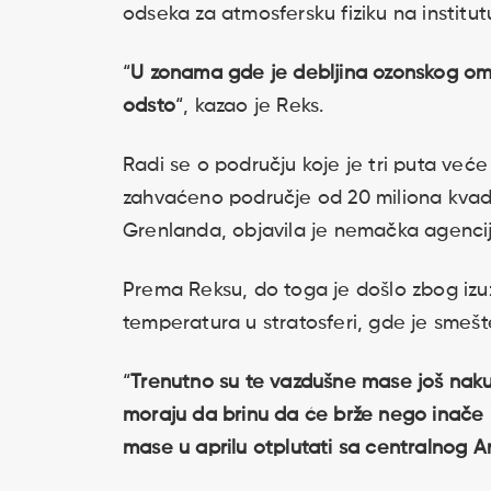
odseka za atmosfersku fiziku na institu
“
U zonama gde je debljina ozonskog o
odsto
“, kazao je Reks.
Radi se o području koje je tri puta ve
zahvaćeno područje od 20 miliona kvadr
Grenlanda, objavila je nemačka agenci
Prema Reksu, do toga je došlo zbog izuz
temperatura u stratosferi, gde je smeš
“
Trenutno su te vazdušne mase još nakupl
moraju da brinu da će brže nego inače 
mase u aprilu otplutati sa centralnog A