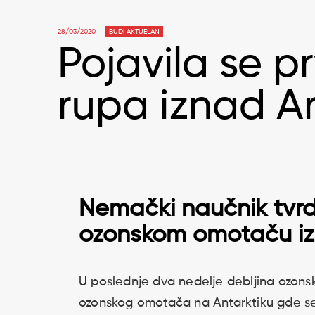
28/03/2020
BUDI AKTUELAN
Pojavila se p
rupa iznad Ar
Nemački naučnik tvrdi
ozonskom omotaču iz
U poslednje dva nedelje debljina ozonsk
ozonskog omotača na Antarktiku gde se