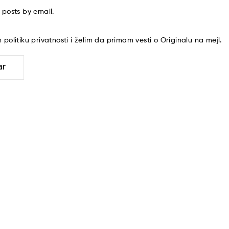
 posts by email.
am
politiku privatnosti
i želim da primam vesti o Originalu na mejl.