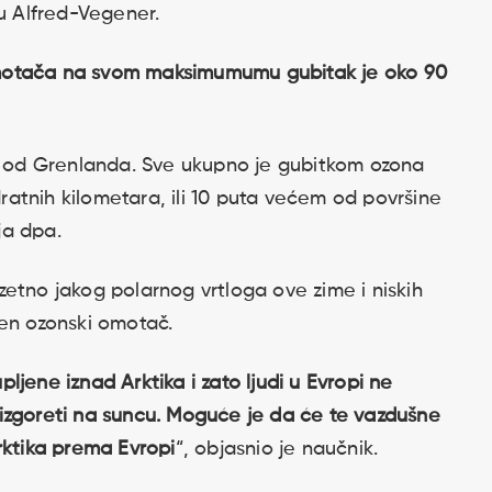
tu Alfred-Vegener.
motača na svom maksimumumu gubitak je oko 90
će od Grenlanda. Sve ukupno je gubitkom ozona
atnih kilometara, ili 10 puta većem od površine
ja dpa.
etno jakog polarnog vrtloga ove zime i niskih
ten ozonski omotač.
jene iznad Arktika i zato ljudi u Evropi ne
izgoreti na suncu. Moguće je da će te vazdušne
rktika prema Evropi
“, objasnio je naučnik.