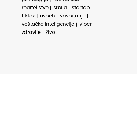
roditeljstvo
srbija
startap
tiktok
uspeh
vaspitanje
veštačka inteligencija
viber
zdravlje
život