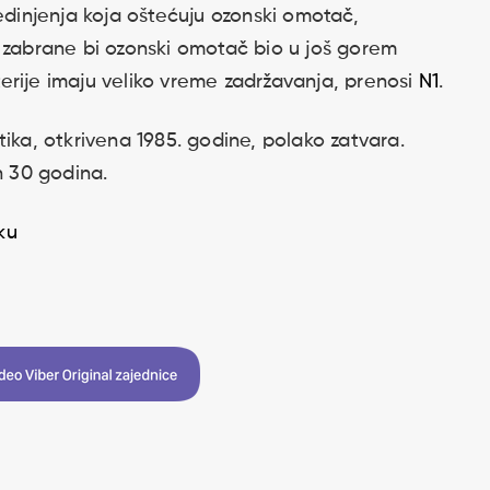
jedinjenja koja oštećuju ozonski omotač,
e zabrane bi ozonski omotač bio u još gorem
erije imaju veliko vreme zadržavanja, prenosi
N1
.
tika, otkrivena 1985. godine, polako zatvara.
h 30 godina.
ku