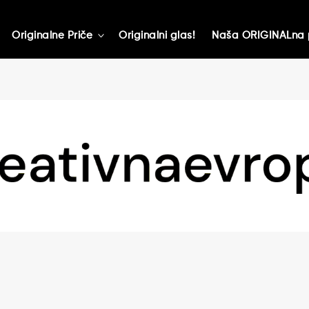
Originalne Priče
Originalni glas!
Naša ORIGINALna 
toggle
child
menu