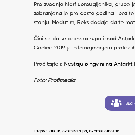
Proizvodnja hlorfluorougljenika, grupe 
zabranjena je pre dosta godina i bez t
stanju. Međutim, Reks dodaje da te mat
Čini se da se ozonska rupa iznad Antark
Godine 2019. je bila najmanja u protekli
Pročitajte i:
Nestaju pingvini na Antarkti
Foto:
Profimedia
Tagovi:
arktik
ozonska rupa
ozonski omotač