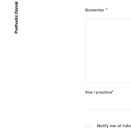
Kretanje
Prethodni članak
Komentar
*
članaka
Ime i prezime
*
Notify me of fol