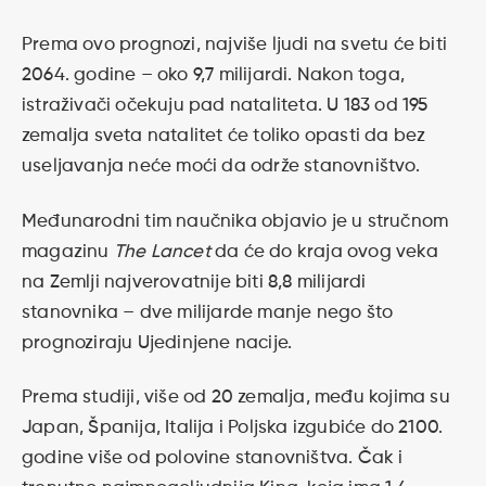
Prema ovo prognozi, najviše ljudi na svetu će biti
2064. godine – oko 9,7 milijardi. Nakon toga,
istraživači očekuju pad nataliteta. U 183 od 195
zemalja sveta natalitet će toliko opasti da bez
useljavanja neće moći da održe stanovništvo.
Međunarodni tim naučnika objavio je u stručnom
magazinu
The Lancet
da će do kraja ovog veka
na Zemlji najverovatnije biti 8,8 milijardi
stanovnika – dve milijarde manje nego što
prognoziraju Ujedinjene nacije.
Prema studiji, više od 20 zemalja, među kojima su
Japan, Španija, Italija i Poljska izgubiće do 2100.
godine više od polovine stanovništva. Čak i