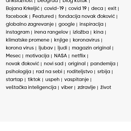
anksioznost
beograd
blog kutak
Bojana Krkeljić
covid-19
covid 19
deca
exit
facebook
Featured
fondacija novak đoković
globalno zagrevanje
google
inspiracija
instagram
irena rangelov
izložba
kina
klimatske promene
knjige
koronavirus
korona virus
ljubav
ljudi
magazin original
Mesec
motivacija
NASA
netflix
novak đoković
novi sad
original
pandemija
psihologija
rad na sebi
roditeljstvo
srbija
startap
tiktok
uspeh
vaspitanje
veštačka inteligencija
viber
zdravlje
život