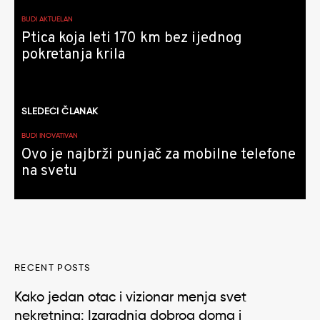
članaka
BUDI AKTUELAN
Ptica koja leti 170 km bez ijednog
pokretanja krila
SLEDEĆI ČLANAK
BUDI INOVATIVAN
Ovo je najbrži punjač za mobilne telefone
na svetu
RECENT POSTS
Kako jedan otac i vizionar menja svet
nekretnina: Izgradnja dobrog doma i