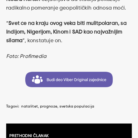
radikalno pomeranje geopolitičkih odnosa moći.
“
Svet će na kraju ovog veka biti mulitpolaran, sa
Indijom, Nigerijom, Kinom i SAD kao najvažnijim
silama
”, konstatuje on.
Foto: Profimedia
Tagovi:
natalitet
prognoze
svetska populacija
Kretanje
PRETHODNI ČLANAK