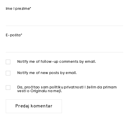
Ime i prezime
*
E-pošta
*
Notify me of follow-up comments by email.
Notify me of new posts by email.
Da, pročitao sam
politiku privatnosti
i želim da primam
vesti o Originalu na mejl.