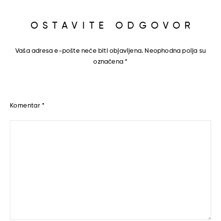
OSTAVITE ODGOVOR
Vaša adresa e-pošte neće biti objavljena.
Neophodna polja su
označena
*
Komentar
*