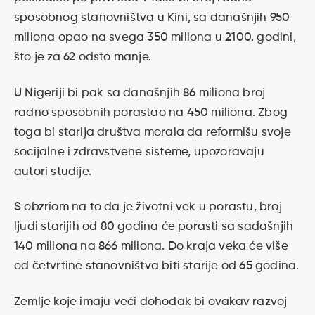
sposobnog stanovništva u Kini, sa današnjih 950
miliona opao na svega 350 miliona u 2100. godini,
što je za 62 odsto manje.
U Nigeriji bi pak sa današnjih 86 miliona broj
radno sposobnih porastao na 450 miliona. Zbog
toga bi starija društva morala da reformišu svoje
socijalne i zdravstvene sisteme, upozoravaju
autori studije.
S obzriom na to da je životni vek u porastu, broj
ljudi starijih od 80 godina će porasti sa sadašnjih
140 miliona na 866 miliona. Do kraja veka će više
od četvrtine stanovništva biti starije od 65 godina.
Zemlje koje imaju veći dohodak bi ovakav razvoj