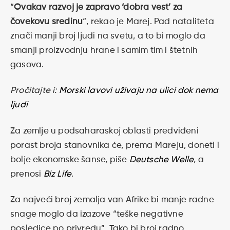
“
Ovakav razvoj je zapravo ‘dobra vest’ za
čovekovu sredinu
“, rekao je Marej. Pad nataliteta
znači manji broj ljudi na svetu, a to bi moglo da
smanji proizvodnju hrane i samim tim i štetnih
gasova.
Pročitajte i:
Morski lavovi uživaju na ulici dok nema
ljudi
Za zemlje u podsaharaskoj oblasti predviđeni
porast broja stanovnika će, prema Mareju, doneti i
bolje ekonomske šanse, piše
Deutsche Welle
, a
prenosi
Biz Life
.
Za najveći broj zemalja van Afrike bi manje radne
snage moglo da izazove “teške negativne
posledice po privredu”. Tako bi broj radno