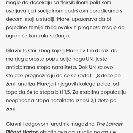
mogle da dočekaju sa fleksibilnom politikom
useljavanja i socijalnom podrškom porodicama s
decom, stoji u studiji. Marej upozorava da bi
pojedine zemlje zbog ovakvih prognoza mogle da
ograniče kontrolu rađanja.
Glavni faktor zbog kojeg Marejev tim dolazi do
manjeg porasta populacije nego UN, jeste
anticipirana stopa nataliteta. Dok UN za ovo
stoleće prognoziraju da će se rađati 1,8 dece po
ženi, analiza Mareja i njegovih kolega polazi od
toga da će ta stopa biti 1,5. Za stabilnu populaciju
neophodna stopa nataliteta iznosi 2,1 dete po
ženi.
Glavni i odgovorni urednik magazina
The Lancet
,
Ričard Horton
objašnjava da studija pokazuje