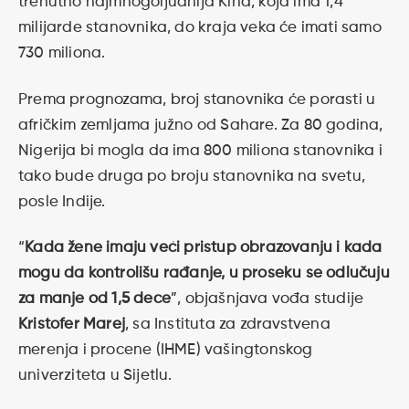
trenutno najmnogoljudnija Kina, koja ima 1,4
milijarde stanovnika, do kraja veka će imati samo
730 miliona.
Prema prognozama, broj stanovnika će porasti u
afričkim zemljama južno od Sahare. Za 80 godina,
Nigerija bi mogla da ima 800 miliona stanovnika i
tako bude druga po broju stanovnika na svetu,
posle Indije.
“
Kada žene imaju veći pristup obrazovanju i kada
mogu da kontrolišu rađanje, u proseku se odlučuju
za manje od 1,5 dece
”, objašnjava vođa studije
Kristofer Marej
, sa Instituta za zdravstvena
merenja i procene (IHME) vašingtonskog
univerziteta u Sijetlu.