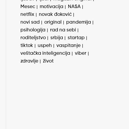
Mesec
motivacija
NASA
netflix
novak đoković
novi sad
original
pandemija
psihologija
rad na sebi
roditeljstvo
srbija
startap
tiktok
uspeh
vaspitanje
veštačka inteligencija
viber
zdravlje
život