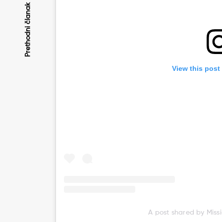
Kretanje
Prethodni članak
članaka
View this post
A post shared by Miss