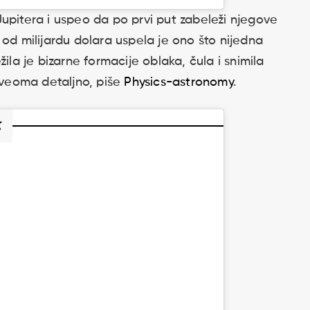
upitera i uspeo da po prvi put zabeleži njegove
 od milijardu dolara uspela je ono što nijedna
ila je bizarne formacije oblaka, čula i snimila
r veoma detaljno, piše
Physics-astronomy
.