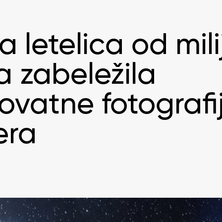
a letelica od mil
a zabeležila
ovatne fotografi
era