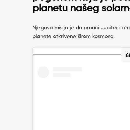
planetu našeg solarn
Njegova misija je da prouči Jupiter i o
planete otkrivene širom kosmosa.