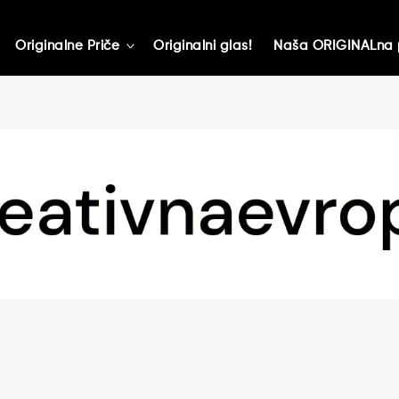
Originalne Priče
Originalni glas!
Naša ORIGINALna 
toggle
child
menu