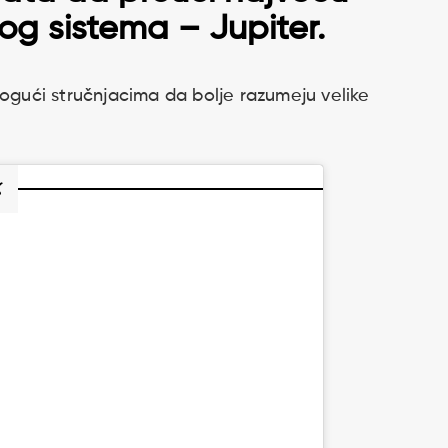
og sistema – Jupiter.
mogući stručnjacima da bolje razumeju velike