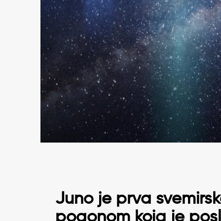
Juno je prva svemirs
pogonom koja je posl