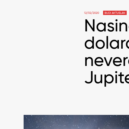
12/02/2020
BUDI AKTUELAN
Nasin
dolar
never
Jupit