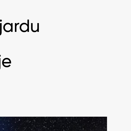
ijardu
je