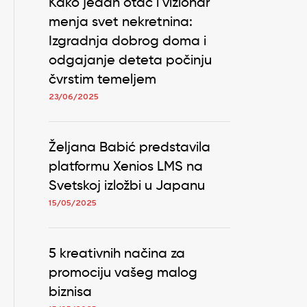
Kako jedan otac i vizionar
menja svet nekretnina:
Izgradnja dobrog doma i
odgajanje deteta počinju
čvrstim temeljem
23/06/2025
Željana Babić predstavila
platformu Xenios LMS na
Svetskoj izložbi u Japanu
15/05/2025
5 kreativnih načina za
promociju vašeg malog
biznisa