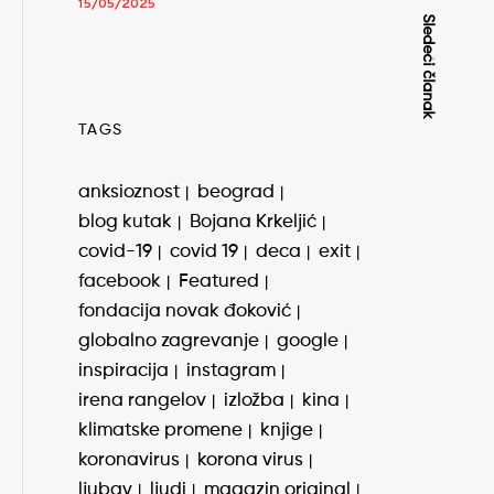
15/05/2025
Sledeći članak
TAGS
anksioznost
beograd
blog kutak
Bojana Krkeljić
covid-19
covid 19
deca
exit
facebook
Featured
fondacija novak đoković
globalno zagrevanje
google
inspiracija
instagram
irena rangelov
izložba
kina
klimatske promene
knjige
koronavirus
korona virus
ljubav
ljudi
magazin original