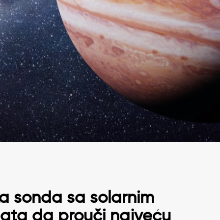
ka sonda sa solarnim
ata da prouči najveću