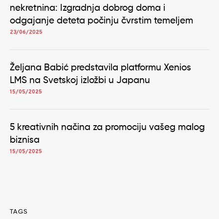
nekretnina: Izgradnja dobrog doma i
odgajanje deteta počinju čvrstim temeljem
23/06/2025
Željana Babić predstavila platformu Xenios
LMS na Svetskoj izložbi u Japanu
15/05/2025
5 kreativnih načina za promociju vašeg malog
biznisa
15/05/2025
TAGS