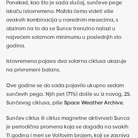
Ponekad, kao što je sada slučaj, sunčeve pege
iskaču istovremeno. Možda ćemo videti više
ovakvih kombinacija u narednim mesecima, s
obzirom na to da se Sunce trenutno nalazi u
najvećem solarnom minimumu u poslednjih sto
godina.
Istovremena pojava dva solarna ciklusa ukazuje
na privremeni balans.
Ove godine se do sada pojavilo ukupno sedam
sunčevih pega. Njih pet (71%) došle su iz novog, 25.
Sunčevog ciklusa, piše
Space Weather Archive
.
Sunčev ciklus ili ciklus magnetne aktivnosti Sunca
je periodična promena koja se događa na svakih
11 godina i meri se Volfovim brojem, koji se zasniva