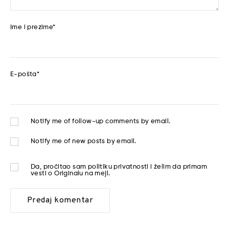
Ime i prezime
*
E-pošta
*
Notify me of follow-up comments by email.
Notify me of new posts by email.
Da, pročitao sam
politiku privatnosti
i želim da primam
vesti o Originalu na mejl.