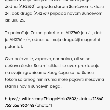
Jedna (AR2760) pripada starom Sunčevom ciklusu
24, dok druga (AR2761) pripada novom Sunčevom
ciklusu 25.
To potvrđuje Zakon polariteta: AR2760 je +/-, dok
je AR2761 -/+, odnosno imaju drugačiji magnetni
polaritet.
Ova pojava je, zapravo, normalna, ali se ne
dešava često. Solarni ciklusi se uvek preklapaju
na svojim granicama zbog čega se na Suncu
tokom solarnog minimuma može pojaviti mešavina
starih i novih sunčevih pega.
https://twitter.com/ThiagoMaia2503/status/12548
76513561960448/photo/1