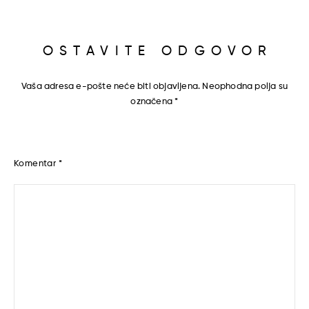
OSTAVITE ODGOVOR
Vaša adresa e-pošte neće biti objavljena.
Neophodna polja su
označena
*
Komentar
*