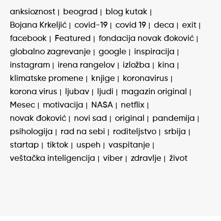
anksioznost
beograd
blog kutak
Bojana Krkeljić
covid-19
covid 19
deca
exit
facebook
Featured
fondacija novak đoković
globalno zagrevanje
google
inspiracija
instagram
irena rangelov
izložba
kina
klimatske promene
knjige
koronavirus
korona virus
ljubav
ljudi
magazin original
Mesec
motivacija
NASA
netflix
novak đoković
novi sad
original
pandemija
psihologija
rad na sebi
roditeljstvo
srbija
startap
tiktok
uspeh
vaspitanje
veštačka inteligencija
viber
zdravlje
život