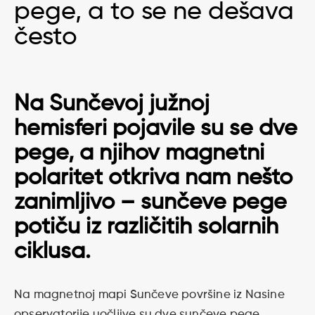
pege, a to se ne dešava
često
Na Sunčevoj južnoj
hemisferi pojavile su se dve
pege, a njihov magnetni
polaritet otkriva nam nešto
zanimljivo – sunčeve pege
potiču iz različitih solarnih
ciklusa.
Na magnetnoj mapi Sunčeve površine iz Nasine
opservatorije uočljive su dve sunčeve pege.