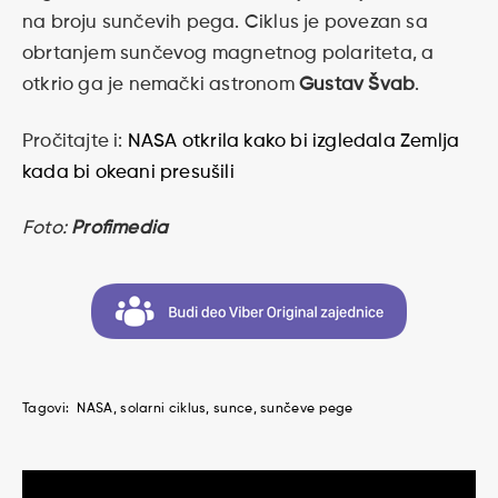
na broju sunčevih pega. Ciklus je povezan sa
obrtanjem sunčevog magnetnog polariteta, a
otkrio ga je nemački astronom
Gustav Švab
.
Pročitajte i:
NASA otkrila kako bi izgledala Zemlja
kada bi okeani presušili
Foto:
Profimedia
Tagovi:
NASA
solarni ciklus
sunce
sunčeve pege
Kretanje