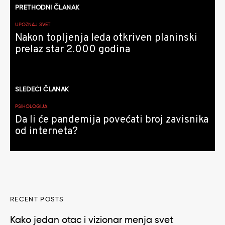
PRETHODNI ČLANAK
članaka
UPOZNAJ SVET
Nakon topljenja leda otkriven planinski
prelaz star 2.000 godina
SLEDEĆI ČLANAK
PSIHOLOGIJA
Da li će pandemija povećati broj zavisnika
od interneta?
RECENT POSTS
Kako jedan otac i vizionar menja svet