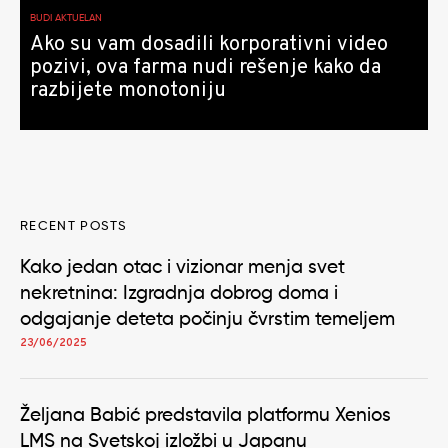
BUDI AKTUELAN
Ako su vam dosadili korporativni video
pozivi, ova farma nudi rešenje kako da
razbijete monotoniju
RECENT POSTS
Kako jedan otac i vizionar menja svet
nekretnina: Izgradnja dobrog doma i
odgajanje deteta počinju čvrstim temeljem
23/06/2025
Željana Babić predstavila platformu Xenios
LMS na Svetskoj izložbi u Japanu