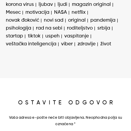
korona virus
ljubav
ljudi
magazin original
Mesec
motivacija
NASA
netflix
novak đoković
novi sad
original
pandemija
psihologija
rad na sebi
roditeljstvo
srbija
startap
tiktok
uspeh
vaspitanje
veštačka inteligencija
viber
zdravlje
život
OSTAVITE ODGOVOR
Vaša adresa e-pošte neće biti objavljena.
Neophodna polja su
označena
*