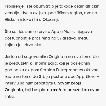
Proširenje liste obuhvatilo je takođe osam afričkih
zemalja, dve u azijsko-pacifičkom region, dve na
Bliskom istoku i tri u Okeaniji.
Što se tiče samo servisa Apple Music, njegova
dostupnost je proširena na 57 država, među
kojima je i Hrvatska.
Jedan od sagovornika Originala na ovu temu bio
je preduzetnik Tihomir Bajić, koji je poslednjih
godina sa ekipom Serbian Entrepreneurs aktivno
radio na tome da Srbija postane deo App Store –
intervju sa njim pročitajte u
novom broju
Originala, koji besplatno možete preuzeti na ovom
linku
.