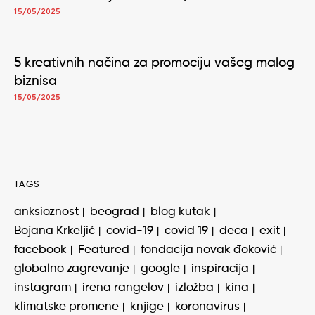
15/05/2025
5 kreativnih načina za promociju vašeg malog
biznisa
15/05/2025
TAGS
anksioznost
beograd
blog kutak
Bojana Krkeljić
covid-19
covid 19
deca
exit
facebook
Featured
fondacija novak đoković
globalno zagrevanje
google
inspiracija
instagram
irena rangelov
izložba
kina
klimatske promene
knjige
koronavirus