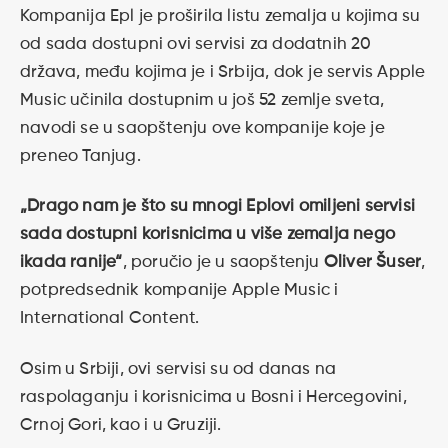
Kompanija Epl je proširila listu zemalja u kojima su
od sada dostupni ovi servisi za dodatnih 20
država, među kojima je i Srbija, dok je servis Apple
Music učinila dostupnim u još 52 zemlje sveta,
navodi se u saopštenju ove kompanije koje je
preneo Tanjug.
„Drago nam je što su mnogi Eplovi omiljeni servisi
sada dostupni korisnicima u više zemalja nego
ikada ranije“
, poručio je u saopštenju
Oliver Šuser
,
potpredsednik kompanije Apple Music i
International Content.
Osim u Srbiji, ovi servisi su od danas na
raspolaganju i korisnicima u Bosni i Hercegovini,
Crnoj Gori, kao i u Gruziji.