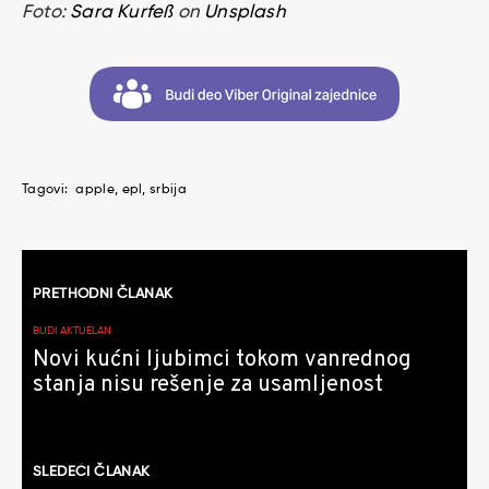
Foto:
Sara Kurfeß
on
Unsplash
Tagovi:
apple
epl
srbija
Kretanje
PRETHODNI ČLANAK
članaka
BUDI AKTUELAN
Novi kućni ljubimci tokom vanrednog
stanja nisu rešenje za usamljenost
SLEDEĆI ČLANAK