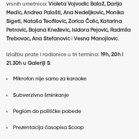
vrsnih umetnica:
Violeta Vojvodić Balaž, Darija
Medić, Andrea Palašti, Ana Nedeljković, Monika
Sigeti, Nataša Teofilović, Zorica Čolić, Katarina
Petrović, Bojana Knežević, Isidora Pejović, Radmila
Trebovac, Ana Stefanović
i
Vesna Manojlović
.
Izložbu prate i radionice u tri termina:
19h, 20h i
21.30h u Galeriji S
:
Mikrofon nije samo za karaoke
Subverzivno šminkanje
Peglom do političke pobede
Prezentacija časopisa Scoop