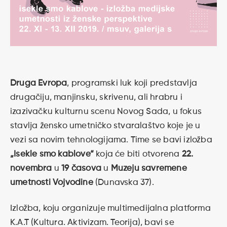
Druga Evropa
, programski luk koji predstavlja
drugačiju, manjinsku, skrivenu, ali hrabru i
izazivačku kulturnu scenu Novog Sada, u fokus
stavlja žensko umetničko stvaralaštvo koje je u
vezi sa novim tehnologijama. Time se bavi izložba
„Isekle smo kablove“
koja će biti otvorena
22.
novembra
u
19 časova
u
Muzeju savremene
umetnosti Vojvodine
(Dunavska 37).
Izložba, koju organizuje multimedijalna platforma
K.A.T (Kultura. Aktivizam. Teorija), bavi se