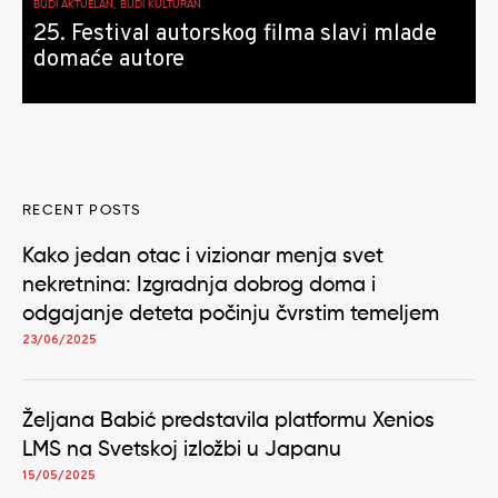
BUDI AKTUELAN, BUDI KULTURAN
25. Festival autorskog filma slavi mlade
domaće autore
RECENT POSTS
Kako jedan otac i vizionar menja svet
nekretnina: Izgradnja dobrog doma i
odgajanje deteta počinju čvrstim temeljem
23/06/2025
Željana Babić predstavila platformu Xenios
LMS na Svetskoj izložbi u Japanu
15/05/2025