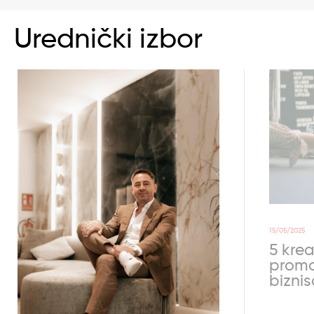
Urednički izbor
15/05/2025
5 krea
promo
bizni