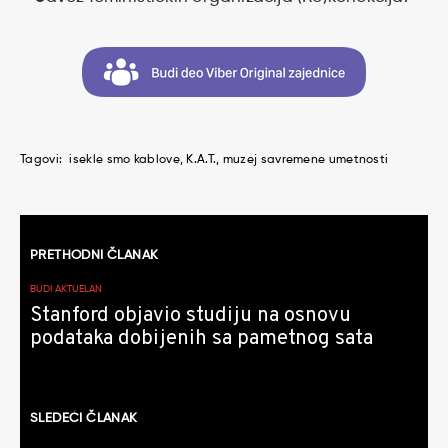
Tagovi:
isekle smo kablove
K.A.T.
muzej savremene umetnosti
Kretanje
PRETHODNI ČLANAK
članaka
BUDI AKTUELAN
Stanford objavio studiju na osnovu
podataka dobijenih sa pametnog sata
SLEDEĆI ČLANAK