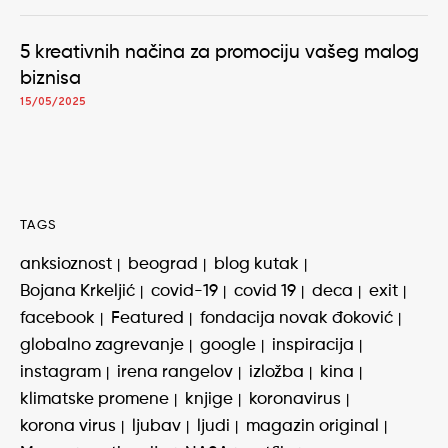
5 kreativnih načina za promociju vašeg malog
biznisa
15/05/2025
TAGS
anksioznost
beograd
blog kutak
Bojana Krkeljić
covid-19
covid 19
deca
exit
facebook
Featured
fondacija novak đoković
globalno zagrevanje
google
inspiracija
instagram
irena rangelov
izložba
kina
klimatske promene
knjige
koronavirus
korona virus
ljubav
ljudi
magazin original