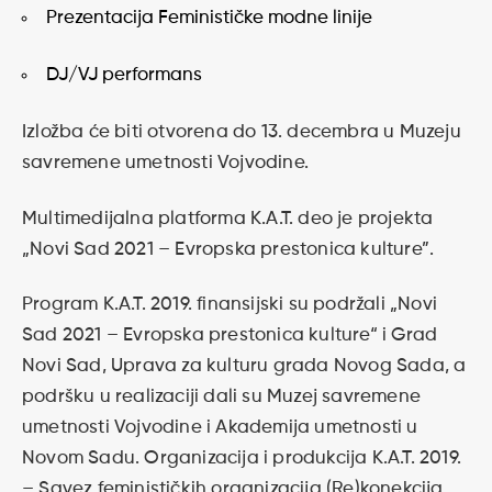
Prezentacija Feminističke modne linije
DJ/VJ performans
Izložba će biti otvorena do 13. decembra u Muzeju
savremene umetnosti Vojvodine.
Multimedijalna platforma K.A.T. deo je projekta
„Novi Sad 2021 – Evropska prestonica kulture”.
Program K.A.T. 2019. finansijski su podržali „Novi
Sad 2021 – Evropska prestonica kulture“ i Grad
Novi Sad, Uprava za kulturu grada Novog Sada, a
podršku u realizaciji dali su Muzej savremene
umetnosti Vojvodine i Akademija umetnosti u
Novom Sadu. Organizacija i produkcija K.A.T. 2019.
– Savez feminističkih organizacija (Re)konekcija.