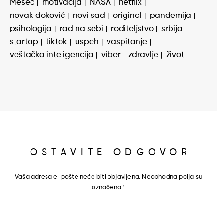
Mesec
motivacija
NASA
netflix
novak đoković
novi sad
original
pandemija
psihologija
rad na sebi
roditeljstvo
srbija
startap
tiktok
uspeh
vaspitanje
veštačka inteligencija
viber
zdravlje
život
OSTAVITE ODGOVOR
Vaša adresa e-pošte neće biti objavljena.
Neophodna polja su
označena
*