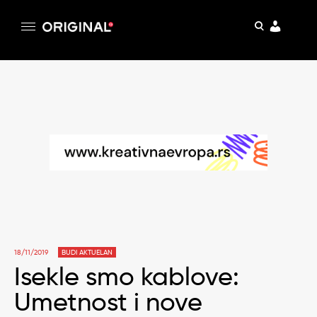
pretraga
Original
Original magazin
Skip
to
content
18/11/2019
BUDI AKTUELAN
Isekle smo kablove:
Umetnost i nove