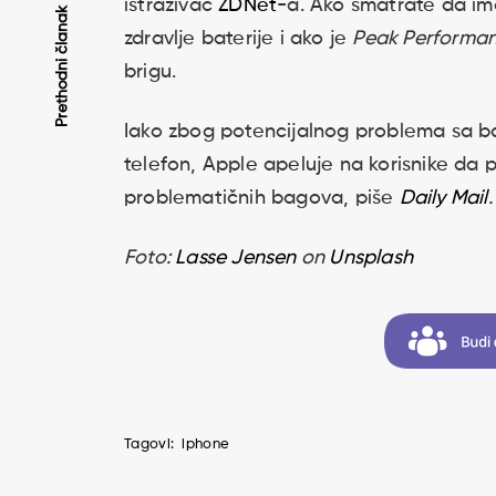
istraživač
ZDNet
-a. Ako smatrate da ima
Kretanje
Prethodni članak
zdravlje baterije i ako je
Peak Performan
brigu.
članaka
Iako zbog potencijalnog problema sa bat
telefon, Apple apeluje na korisnike da 
problematičnih bagova, piše
Daily Mail
.
Foto:
Lasse Jensen
on
Unsplash
Tagovi:
iphone