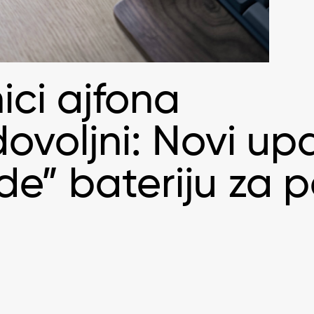
ici ajfona
ovoljni: Novi up
de” bateriju za p