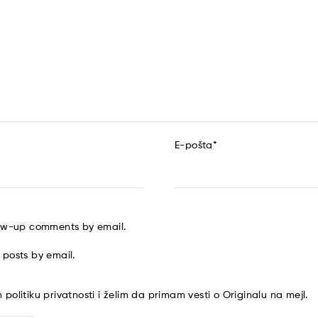
E-pošta
*
low-up comments by email.
 posts by email.
am
politiku privatnosti
i želim da primam vesti o Originalu na mejl.