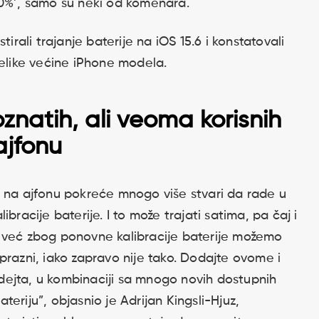
50%’, samo su neki od komenara.
irali trajanje baterije na iOS 15.6 i konstatovali
velike većine iPhone modela.
natih, ali veoma korisnih
ajfonu
a na ajfonu pokreće mnogo više stvari da rade u
bracije baterije. I to može trajati satima, pa čaj i
 već zbog ponovne kalibracije baterije možemo
prazni, iako zapravo nije tako. Dodajte ovome i
apdejta, u kombinaciji sa mnogo novih dostupnih
eriju”, objasnio je Adrijan Kingsli-Hjuz,