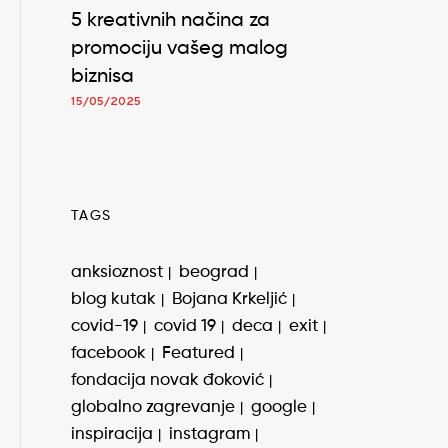
5 kreativnih načina za
promociju vašeg malog
biznisa
15/05/2025
TAGS
anksioznost
beograd
blog kutak
Bojana Krkeljić
covid-19
covid 19
deca
exit
facebook
Featured
fondacija novak đoković
globalno zagrevanje
google
inspiracija
instagram