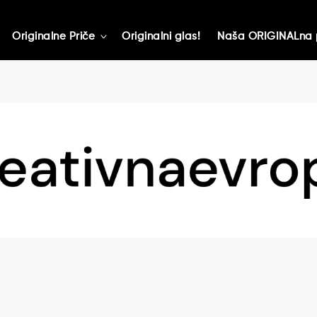
Originalne Priče
Originalni glas!
Naša ORIGINALna 
toggle
child
menu