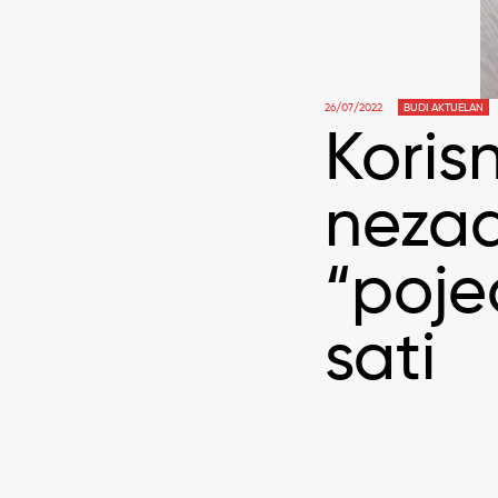
26/07/2022
BUDI AKTUELAN
Korisn
nezad
“poje
sati