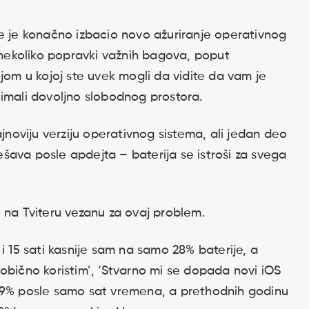
le je konačno izbacio novo ažuriranje operativnog
e nekoliko popravki važnih bagova, poput
jom u kojoj ste uvek mogli da vidite da vam je
 imali dovoljno slobodnog prostora.
ajnoviju verziju operativnog sistema, ali jedan deo
dešava posle apdejta – baterija se istroši za svega
iju na Tviteru vezanu za ovaj problem.
i 15 sati kasnije sam na samo 28% baterije, a
obično koristim’, ‘Stvarno mi se dopada novi iOS
a 9% posle samo sat vremena, a prethodnih godinu