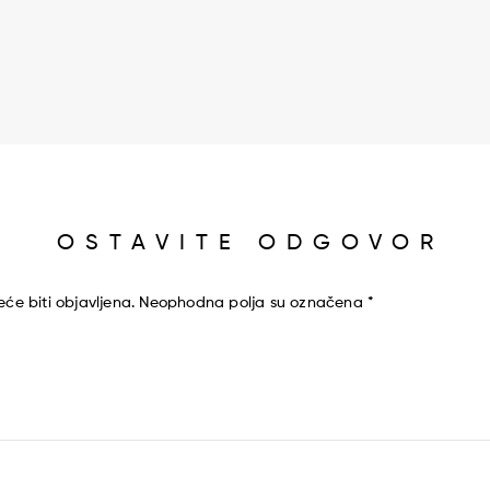
OSTAVITE ODGOVOR
će biti objavljena.
Neophodna polja su označena
*