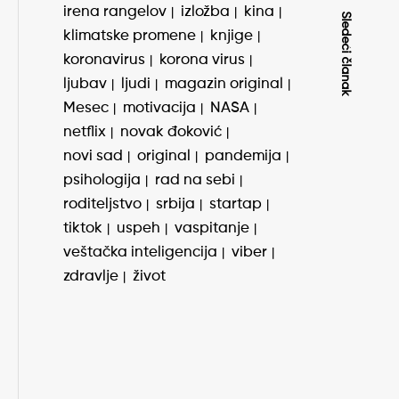
irena rangelov
izložba
kina
Sledeći članak
klimatske promene
knjige
koronavirus
korona virus
ljubav
ljudi
magazin original
Mesec
motivacija
NASA
netflix
novak đoković
novi sad
original
pandemija
psihologija
rad na sebi
roditeljstvo
srbija
startap
tiktok
uspeh
vaspitanje
veštačka inteligencija
viber
zdravlje
život