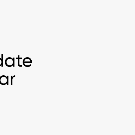
date
ar