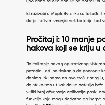
i po dana za ceo dan se ne potroši ni 
Istraživači u iAppleBytes-u su takođe test
da je softver smanjio vek baterije kod 
Pročitaj i:
10 manje poz
hakova koji se kriju u 
“Instaliranje novog operativnog sistem
pozadini, od indeksiranja do ponovne kali
danima. Ne samo da ovo troši energiju,
da steknemo utisak da se baterija brže 
veliki broj ažuriranja aplikacija posle 
funkcija koje mogu dodatno da iscrpe bat