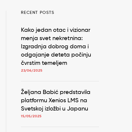
RECENT POSTS
Kako jedan otac i vizionar
menja svet nekretnina:
Izgradnja dobrog doma i
odgajanje deteta počinju
čvrstim temeljem
23/06/2025
Željana Babić predstavila
platformu Xenios LMS na
Svetskoj izložbi u Japanu
15/05/2025