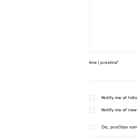
Ime i prezime
*
Notify me of fol
Notify me of new
Da, pročitao s