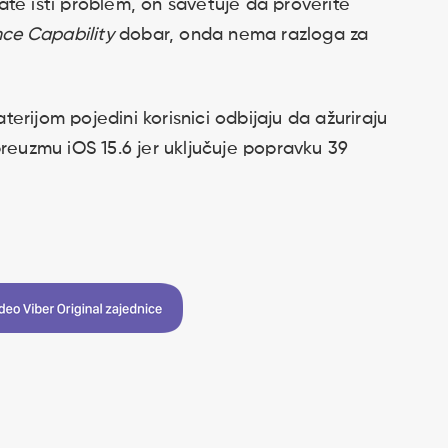
te isti problem, on savetuje da proverite
ce Capability
dobar, onda nema razloga za
erijom pojedini korisnici odbijaju da ažuriraju
preuzmu iOS 15.6 jer uključuje popravku 39