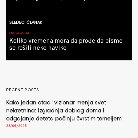
SLEDEĆI ČLANAK
PSIHOLOGIJA
Koliko vremena mora da prođe da bismo
se rešili neke navike
RECENT POSTS
Kako jedan otac i vizionar menja svet
nekretnina: Izgradnja dobrog doma i
odgajanje deteta počinju čvrstim temeljem
23/06/2025