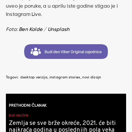
uveo je poruke, a u aprilu iste godine stigao je i
Instagram Live.
Foto:
Ben Kolde
/
Unsplash
Tagovi:
desktop verzija
instagram stories
novi dizajn
Kretanje
PRETHODNI ČLANAK
članaka
BUDI NAUČNIK
Zemlja se sve brže okreće, 2021. će biti
najkraća godina u poslednjih pola veka