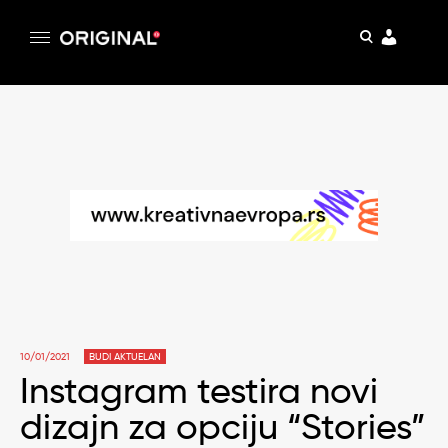
pretraga
Original
Original magazin
Skip
to
content
10/01/2021
BUDI AKTUELAN
Instagram testira novi
dizajn za opciju “Stories”