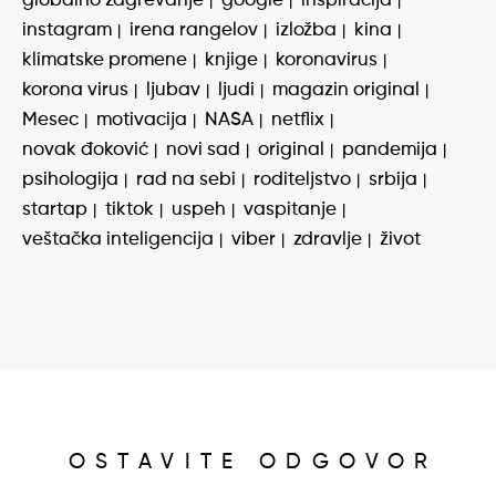
globalno zagrevanje
google
inspiracija
instagram
irena rangelov
izložba
kina
klimatske promene
knjige
koronavirus
korona virus
ljubav
ljudi
magazin original
Mesec
motivacija
NASA
netflix
novak đoković
novi sad
original
pandemija
psihologija
rad na sebi
roditeljstvo
srbija
startap
tiktok
uspeh
vaspitanje
veštačka inteligencija
viber
zdravlje
život
OSTAVITE ODGOVOR