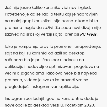
Još nije jasno koliko korisnika vidi novi izgled.
Potvrđeno je da se radi o testu koji je napravljen
na maloj grupi korisnika i nije poznato kada bi ta
promena mogla da zaživi. Za sada novi dizajn nije
zaživeo na srpskoj verziji sajta, prenosi
PC Press
.
Iako je kompanija pravila promene i unapređenja,
sajt na koji su korisnici odlazili sa desktop
računara bio je prilično spor u odnosu na
aplikaciju i nedovoljno optimizovan, pogotovo na
većim dijagonalama. Iako ovo neće biti najveća
promena, videće je svako ko provodi vreme
pregledajući Instagram van aplikacije.
Instagram poslednjih godina konstantno dodaje
nove opcije za desktop verziju. Početkom 2020.