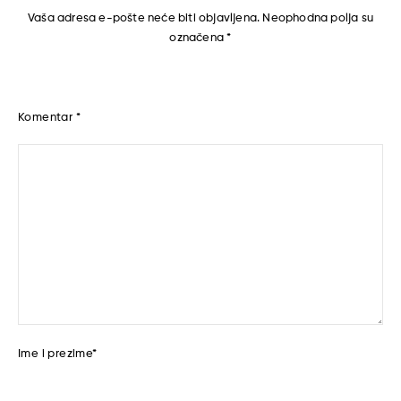
Vaša adresa e-pošte neće biti objavljena.
Neophodna polja su
označena
*
Komentar
*
Ime i prezime
*