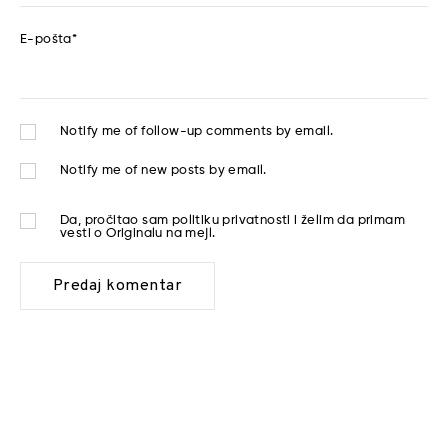
E-pošta
*
Notify me of follow-up comments by email.
Notify me of new posts by email.
Da, pročitao sam
politiku privatnosti
i želim da primam
vesti o Originalu na mejl.