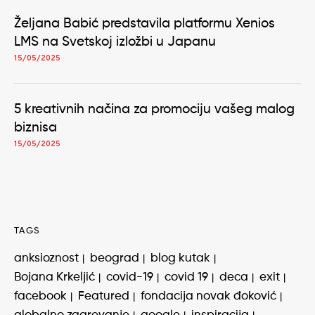
Željana Babić predstavila platformu Xenios
LMS na Svetskoj izložbi u Japanu
15/05/2025
5 kreativnih načina za promociju vašeg malog
biznisa
15/05/2025
TAGS
anksioznost
beograd
blog kutak
Bojana Krkeljić
covid-19
covid 19
deca
exit
facebook
Featured
fondacija novak đoković