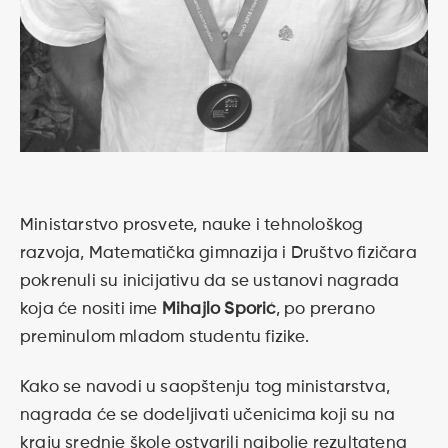
Ministarstvo prosvete, nauke i tehnološkog
razvoja, Matematička gimnazija i Društvo fizičara
pokrenuli su inicijativu da se ustanovi nagrada
koja će nositi ime
Mihajlo Sporić
, po prerano
preminulom mladom studentu fizike.
Kako se navodi u saopštenju tog ministarstva,
nagrada će se dodeljivati učenicima koji su na
kraju srednje škole ostvarili najbolje rezultatena