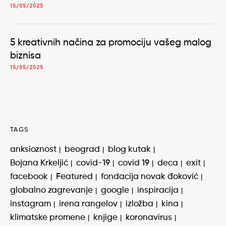
15/05/2025
5 kreativnih načina za promociju vašeg malog
biznisa
15/05/2025
TAGS
anksioznost
beograd
blog kutak
Bojana Krkeljić
covid-19
covid 19
deca
exit
facebook
Featured
fondacija novak đoković
globalno zagrevanje
google
inspiracija
instagram
irena rangelov
izložba
kina
klimatske promene
knjige
koronavirus