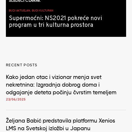
SLEDEĆI ČLANAK
BUDI AKTUELAN, BUDI KULTURAN
Supermoćni: NS2021 pokreće novi
program u tri kulturna prostora
RECENT POSTS
Kako jedan otac i vizionar menja svet
nekretnina: Izgradnja dobrog doma i
odgajanje deteta počinju čvrstim temeljem
23/06/2025
Željana Babić predstavila platformu Xenios
LMS na Svetskoj izložbi u Japanu