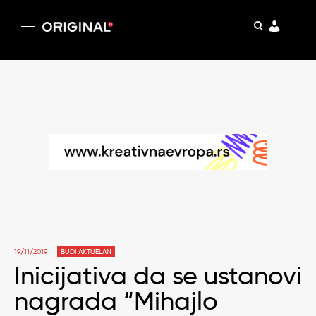
pretraga
Original
Original magazin
Skip
to
content
19/11/2019
BUDI AKTUELAN
Inicijativa da se ustanovi
nagrada “Mihajlo