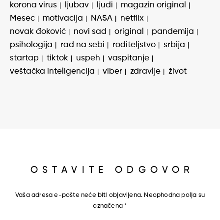
korona virus
ljubav
ljudi
magazin original
Mesec
motivacija
NASA
netflix
novak đoković
novi sad
original
pandemija
psihologija
rad na sebi
roditeljstvo
srbija
startap
tiktok
uspeh
vaspitanje
veštačka inteligencija
viber
zdravlje
život
OSTAVITE ODGOVOR
Vaša adresa e-pošte neće biti objavljena.
Neophodna polja su
označena
*