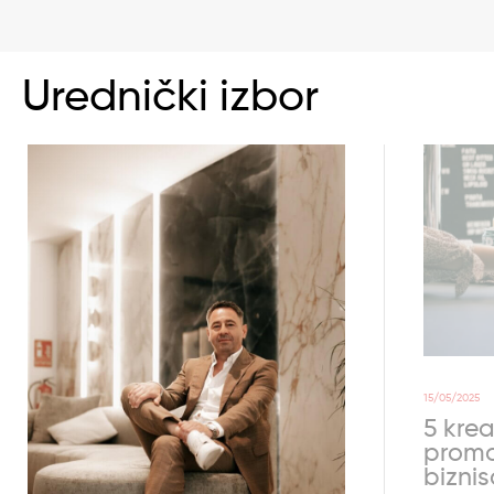
Urednički izbor
15/05/2025
5 krea
promo
bizni