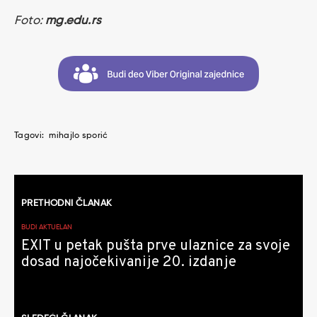
Foto:
mg.edu.rs
Tagovi:
mihajlo sporić
Kretanje
PRETHODNI ČLANAK
članaka
BUDI AKTUELAN
EXIT u petak pušta prve ulaznice za svoje
dosad najočekivanije 20. izdanje