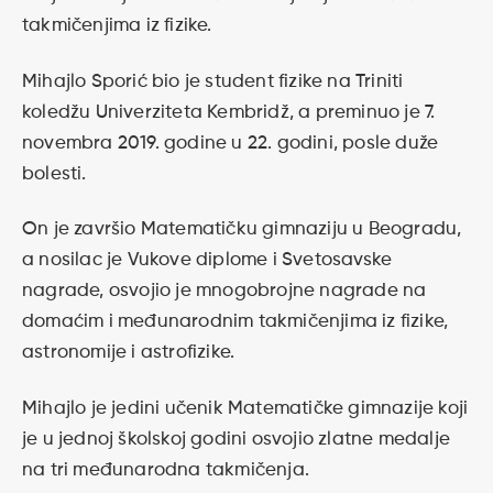
takmičenjima iz fizike.
Mihajlo Sporić bio je student fizike na Triniti
koledžu Univerziteta Kembridž, a preminuo je 7.
novembra 2019. godine u 22. godini, posle duže
bolesti.
On je završio Matematičku gimnaziju u Beogradu,
a nosilac je Vukove diplome i Svetosavske
nagrade, osvojio je mnogobrojne nagrade na
domaćim i međunarodnim takmičenjima iz fizike,
astronomije i astrofizike.
Mihajlo je jedini učenik Matematičke gimnazije koji
je u jednoj školskoj godini osvojio zlatne medalje
na tri međunarodna takmičenja.