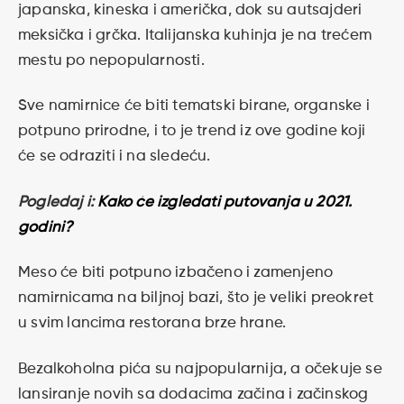
japanska, kineska i američka, dok su autsajderi
meksička i grčka. Italijanska kuhinja je na trećem
mestu po nepopularnosti.
Sve namirnice će biti tematski birane, organske i
potpuno prirodne, i to je trend iz ove godine koji
će se odraziti i na sledeću.
Pogledaj i:
Kako će izgledati putovanja u 2021.
godini?
Meso će biti potpuno izbačeno i zamenjeno
namirnicama na biljnoj bazi, što je veliki preokret
u svim lancima restorana brze hrane.
Bezalkoholna pića su najpopularnija, a očekuje se
lansiranje novih sa dodacima začina i začinskog