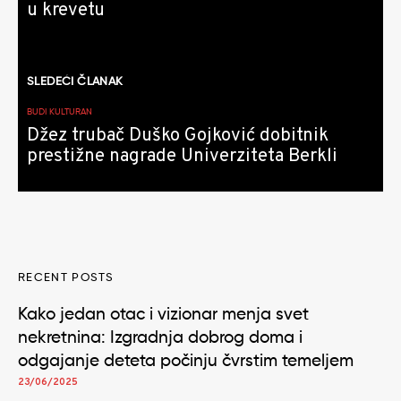
u krevetu
SLEDEĆI ČLANAK
BUDI KULTURAN
Džez trubač Duško Gojković dobitnik
prestižne nagrade Univerziteta Berkli
RECENT POSTS
Kako jedan otac i vizionar menja svet
nekretnina: Izgradnja dobrog doma i
odgajanje deteta počinju čvrstim temeljem
23/06/2025