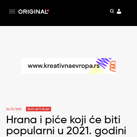
pretraga
Original
Original magazin
Skip
to
content
24/01/2021
BUDI AKTUELAN
Hrana i piće koji će biti
popularni u 2021. godini