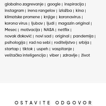
globalno zagrevanje
google
inspiracija
instagram
irena rangelov
izložba
kina
klimatske promene
knjige
koronavirus
korona virus
ljubav
ljudi
magazin original
Mesec
motivacija
NASA
netflix
novak đoković
novi sad
original
pandemija
psihologija
rad na sebi
roditeljstvo
srbija
startap
tiktok
uspeh
vaspitanje
veštačka inteligencija
viber
zdravlje
život
OSTAVITE ODGOVOR