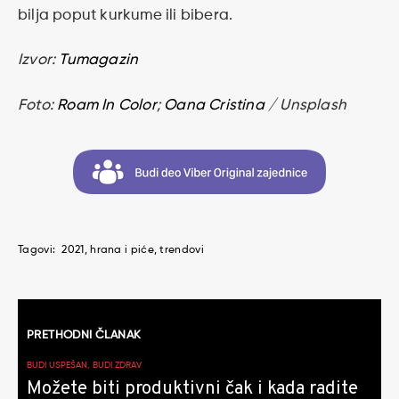
bilja poput kurkume ili bibera.
Izvor:
Tumagazin
Foto:
Roam In Color
;
Oana Cristina
/ Unsplash
Tagovi:
2021
hrana i piće
trendovi
Kretanje
PRETHODNI ČLANAK
članaka
BUDI USPEŠAN, BUDI ZDRAV
Možete biti produktivni čak i kada radite