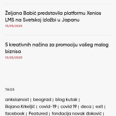
Željana Babić predstavila platformu Xenios
LMS na Svetskoj izložbi u Japanu
15/05/2025
5 kreativnih načina za promociju vašeg malog
biznisa
15/05/2025
TAGS
anksioznost
beograd
blog kutak
Bojana Krkeljić
covid-19
covid 19
deca
exit
facebook
Featured
fondacija novak đoković