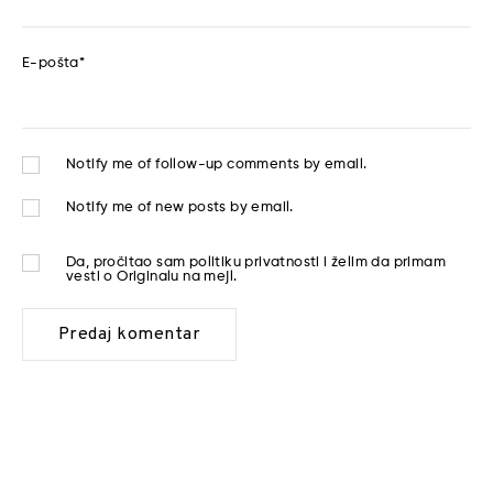
E-pošta
*
Notify me of follow-up comments by email.
Notify me of new posts by email.
Da, pročitao sam
politiku privatnosti
i želim da primam
vesti o Originalu na mejl.