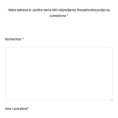
Vaša adresa e-pošte neće biti objavljena.
Neophodna polja su
označena
*
Komentar
*
Ime i prezime
*