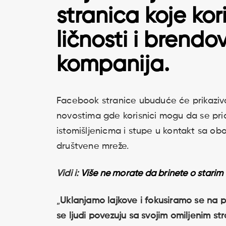
stranica koje kor
ličnosti i brendov
kompanija.
Facebook stranice ubuduće će prikaziv
novostima gde korisnici mogu da se pri
istomišljenicma i stupe u kontakt sa o
društvene mreže.
Vidi i:
Više ne morate da brinete o stari
„
Uklanjamo lajkove i fokusiramo se na p
se ljudi povezuju sa svojim omiljenim s