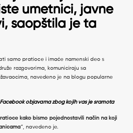
iste umetnici, javne
i, saopštila je ta
ati samo pratioce i imaće namenski deo s
druže razgovorima, komuniciraju sa
božavaocima, navedeno je na blogu popularne
m Facebook objavama zbog kojih vas je sramota
ratioce kako bismo pojednostavili način na koji
tranicama
“, navedeno je.