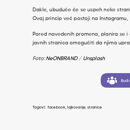
Dakle, ubuduće će se uspeh neke stranic
Ovaj princip već postoji na Instagramu,
Pored navedenih promena, planira se i 
javnih stranica omogućiti da njima uprav
Foto:
NeONBRAND
/
Unsplash
Tagovi:
facebook
lajkovanje
stranice