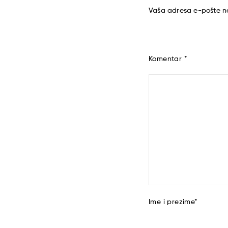
Vaša adresa e-pošte ne
Komentar
*
Ime i prezime
*