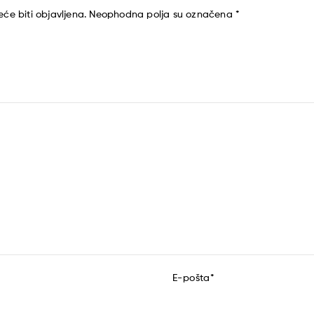
će biti objavljena.
Neophodna polja su označena
*
E-pošta
*