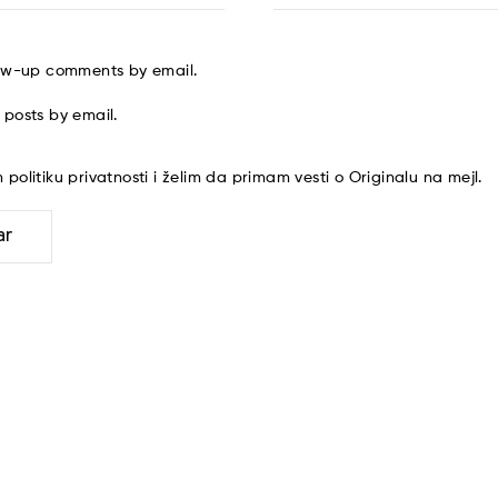
low-up comments by email.
 posts by email.
am
politiku privatnosti
i želim da primam vesti o Originalu na mejl.