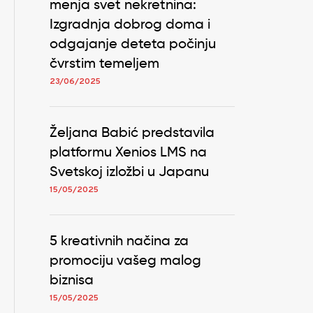
menja svet nekretnina:
Izgradnja dobrog doma i
odgajanje deteta počinju
čvrstim temeljem
23/06/2025
Željana Babić predstavila
platformu Xenios LMS na
Svetskoj izložbi u Japanu
15/05/2025
5 kreativnih načina za
promociju vašeg malog
biznisa
15/05/2025