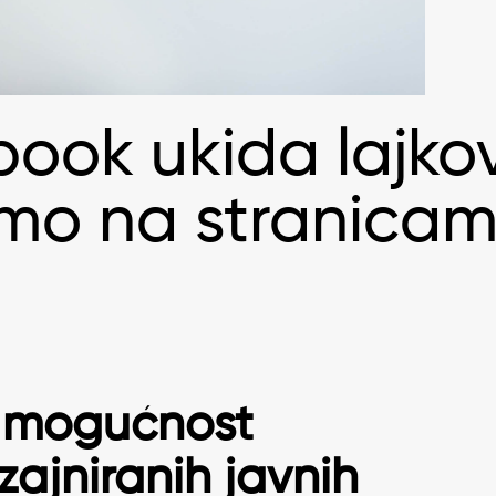
ook ukida lajko
amo na stranica
 mogućnost
zajniranih javnih