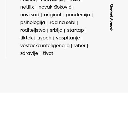
Sledeći članak
netflix
novak đoković
novi sad
original
pandemija
psihologija
rad na sebi
roditeljstvo
srbija
startap
tiktok
uspeh
vaspitanje
veštačka inteligencija
viber
zdravlje
život