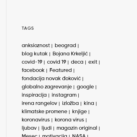
TAGS
anksioznost
beograd
blog kutak
Bojana Krkeljić
covid-19
covid 19
deca
exit
facebook
Featured
fondacija novak đoković
globalno zagrevanje
google
inspiracija
instagram
irena rangelov
izložba
kina
klimatske promene
knjige
koronavirus
korona virus
ljubav
ljudi
magazin original
Mesec
motivacija
NASA