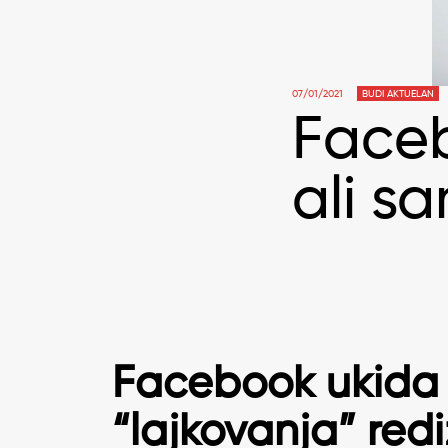
07/01/2021
BUDI AKTUELAN
Faceb
ali s
Facebook ukida
“lajkovanja” redi