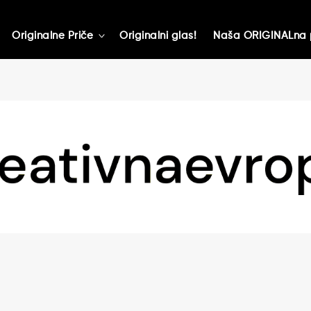
Originalne Priče
Originalni glas!
Naša ORIGINALna 
toggle
child
menu