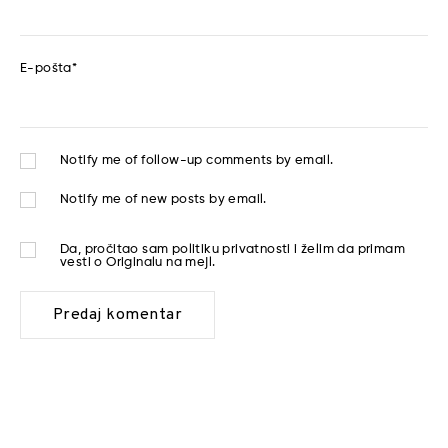
E-pošta
*
Notify me of follow-up comments by email.
Notify me of new posts by email.
Da, pročitao sam
politiku privatnosti
i želim da primam
vesti o Originalu na mejl.