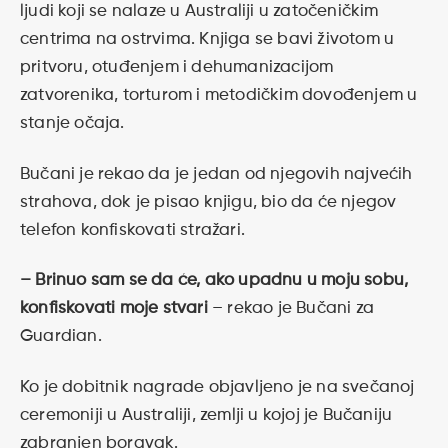
ljudi koji se nalaze u Australiji u zatočeničkim
centrima na ostrvima. Knjiga se bavi životom u
pritvoru, otuđenjem i dehumanizacijom
zatvorenika, torturom i metodičkim dovođenjem u
stanje očaja.
Bučani je rekao da je jedan od njegovih najvećih
strahova, dok je pisao knjigu, bio da će njegov
telefon konfiskovati stražari.
– Brinuo sam se da će, ako upadnu u moju sobu,
konfiskovati moje stvari
– rekao je Bučani za
Guardian.
Ko je dobitnik nagrade objavljeno je na svečanoj
ceremoniji u Australiji, zemlji u kojoj je Bučaniju
zabranjen boravak.