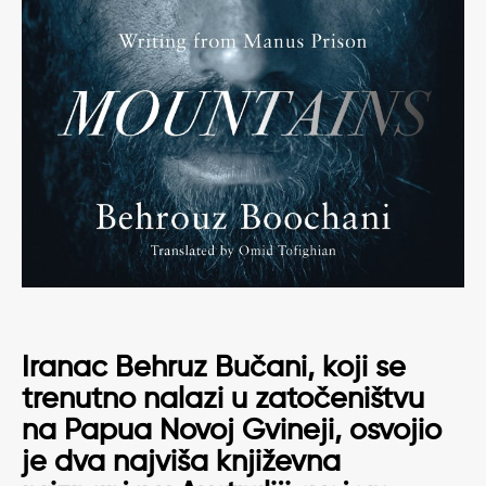
Iranac
Behruz Bučani
, koji se
trenutno nalazi u zatočeništvu
na Papua Novoj Gvineji, osvojio
je dva najviša književna