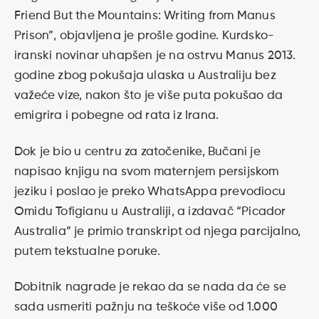
Friend But the Mountains: Writing from Manus
Prison”, objavljena je prošle godine. Kurdsko-
iranski novinar uhapšen je na ostrvu Manus 2013.
godine zbog pokušaja ulaska u Australiju bez
važeće vize, nakon što je više puta pokušao da
emigrira i pobegne od rata iz Irana.
Dok je bio u centru za zatočenike, Bučani je
napisao knjigu na svom maternjem persijskom
jeziku i poslao je preko WhatsAppa prevodiocu
Omidu Tofigianu u Australiji, a izdavač “Picador
Australia” je primio transkript od njega parcijalno,
putem tekstualne poruke.
Dobitnik nagrade je rekao da se nada da će se
sada usmeriti pažnju na teškoće više od 1.000