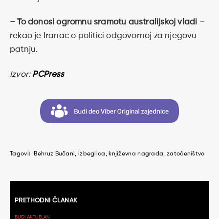
– To donosi ogromnu sramotu australijskoj vladi
–
rekao je Iranac o politici odgovornoj za njegovu
patnju.
Izvor:
PCPress
Tagovi:
Behruz Bučani
izbeglica
književna nagrada
zatočeništvo
Kretanje
PRETHODNI ČLANAK
članaka
BUDI AKTUELAN