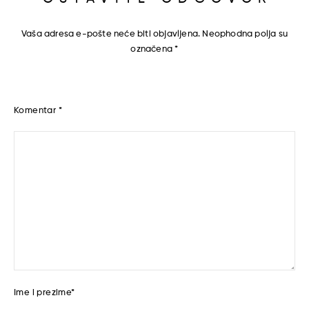
Vaša adresa e-pošte neće biti objavljena.
Neophodna polja su
označena
*
Komentar
*
Ime i prezime
*