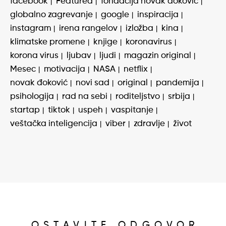
facebook
Featured
fondacija novak đoković
globalno zagrevanje
google
inspiracija
instagram
irena rangelov
izložba
kina
klimatske promene
knjige
koronavirus
korona virus
ljubav
ljudi
magazin original
Mesec
motivacija
NASA
netflix
novak đoković
novi sad
original
pandemija
psihologija
rad na sebi
roditeljstvo
srbija
startap
tiktok
uspeh
vaspitanje
veštačka inteligencija
viber
zdravlje
život
OSTAVITE ODGOVOR