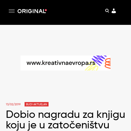
pretraga
Original
Original magazin
Skip
to
content
13/02/2019
BUDI AKTUELAN
Dobio nagradu za knjigu
koju je u zatočeništvu