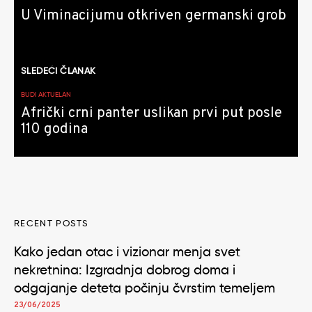
U Viminacijumu otkriven germanski grob
SLEDEĆI ČLANAK
BUDI AKTUELAN
Afrički crni panter uslikan prvi put posle
110 godina
RECENT POSTS
Kako jedan otac i vizionar menja svet
nekretnina: Izgradnja dobrog doma i
odgajanje deteta počinju čvrstim temeljem
23/06/2025