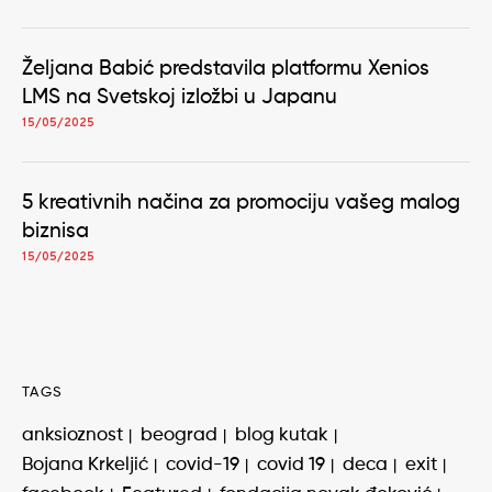
Željana Babić predstavila platformu Xenios
LMS na Svetskoj izložbi u Japanu
15/05/2025
5 kreativnih načina za promociju vašeg malog
biznisa
15/05/2025
TAGS
anksioznost
beograd
blog kutak
Bojana Krkeljić
covid-19
covid 19
deca
exit