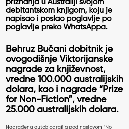
priznanja u Australiji svojom
debitantskom knjigom, koju je
napisao i poslao poglavlje po
poglavlje preko WhatsAppa.
Behruz Bučani dobitnik je
ovogodišnje Viktorijanske
nagrade za književnost,
vredne 100.000 australijskih
dolara, kao i nagrade “Prize
for Non-Fiction”, vredne
25.000 australijskih dolara.
Nagrađena autobiografija pod naslovom “No